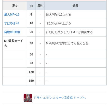
呪文
sp
属性
効果
最大MP+16
5
-
最大MPが16上がる
すばやさ+8
10
-
すばやさが8上がる
自動MP回復
20
-
行動した後少しだけＭＰが回復する
MP吸収ガード
40
-
MP吸収の攻撃にとても強くなる
大
60
-
-
90
-
-
120
-
-
150
-
-
ドラクエモンスターズ3攻略トップへ