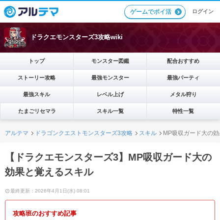
ログイン
ゲームでポイ活
ドラクエモンスターズ3攻略wiki
トップ
モンスター図鑑
配合おすすめ
ストーリー攻略
最強モンスター
最強パーティ
最強スキル
レベル上げ
メタル狩り
たまごリセマラ
スキル一覧
特性一覧
アルテマ
ドラゴンクエストモンスターズ3攻略
スキル
MP吸収ガード大の
【ドラクエモンスターズ3】MP吸収ガード大の
効果と覚えるスキル
最終更新：2026年4月1日(水) 08:01
攻略班のおすすめ記事