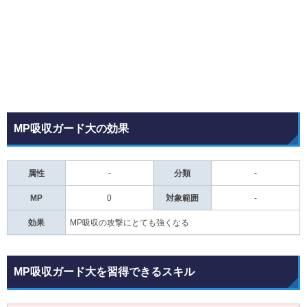
MP吸収ガード大の効果
属性
-
分類
-
MP
0
対象範囲
-
効果
MP吸収の攻撃にとても強くなる
MP吸収ガード大を習得できるスキル