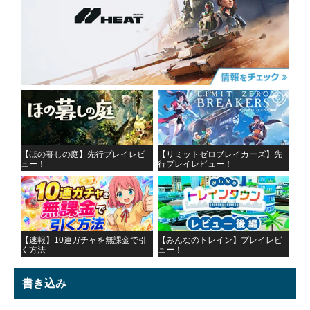
【ほの暮しの庭】先行プレイレビ
【リミットゼロブレイカーズ】先
ュー！
行プレイレビュー！
【速報】10連ガチャを無課金で引
【みんなのトレイン】プレイレビ
く方法
ュー！
書き込み