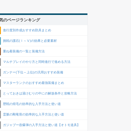
気のページランキング
進行度別作成おすすめ防具まとめ
挑戦の護石(Ⅰ～Ⅴ)の効果と必要素材
重ね着装備の一覧と装備方法
マルチプレイのやり方と同時進行で進める方法
ガンナー(下位～上位)の汎用おすすめ装備
マスターランクのおすすめ最強装備まとめ
とっておきは湯けむりの中にの解放条件と攻略方法
歴戦の煌毛の効率的な入手方法と使い道
霊脈の剛竜骨の効率的な入手方法と使い道
ガジャブー壺爆弾の入手方法と使い道【オトモ道具】