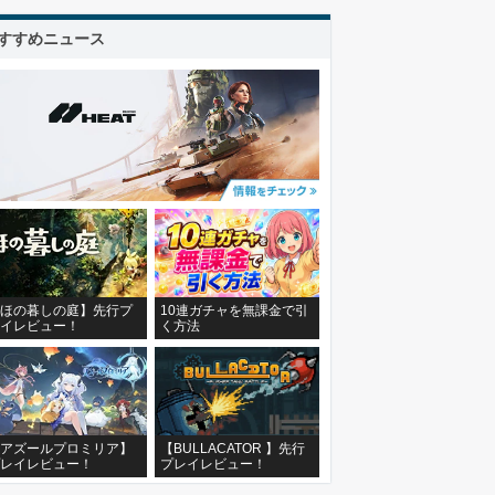
すすめニュース
ほの暮しの庭】先行プ
10連ガチャを無課金で引
イレビュー！
く方法
アズールプロミリア】
【BULLACATOR 】先行
レイレビュー！
プレイレビュー！