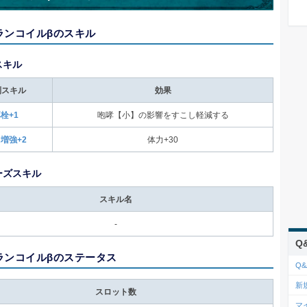
ランコイルβのスキル
スキル
別スキル
効果
栓+1
咆哮【小】の影響をすこし軽減する
増強+2
体力+30
ーズスキル
スキル名
-
Q
ランコイルβのステータス
Q&
新
スロット数
マ