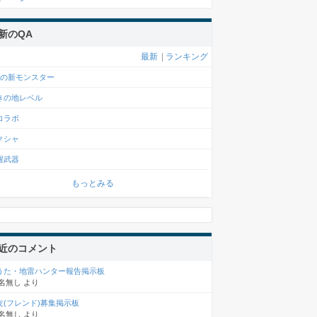
新のQA
最新
|
ランキング
月の新モンスター
きの地レベル
コラボ
クシャ
醒武器
もっとみる
近のコメント
うた・地雷ハンター報告掲示板
名無し
より
友(フレンド)募集掲示板
名無し
より