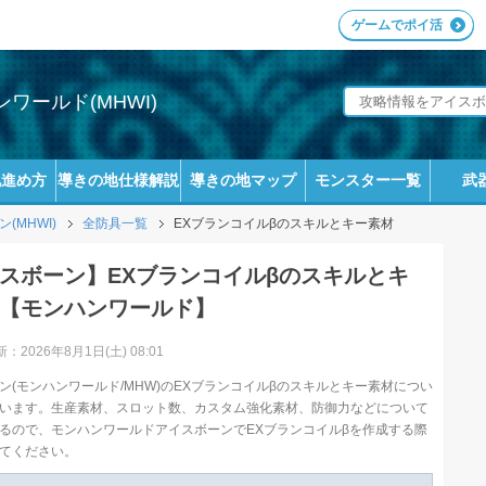
ゲームでポイ活
ワールド(MHWI)
地進め方
導きの地仕様解説
導きの地マップ
モンスター一覧
武
MHWI)
全防具一覧
EXブランコイルβのスキルとキー素材
スボーン】EXブランコイルβのスキルとキ
【モンハンワールド】
：2026年8月1日(土) 08:01
ン(モンハンワールド/MHW)のEXブランコイルβのスキルとキー素材につい
います。生産素材、スロット数、カスタム強化素材、防御力などについて
るので、モンハンワールドアイスボーンでEXブランコイルβを作成する際
てください。