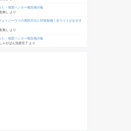
うた・地雷ハンター報告掲示板
名無し
より
フェトジーヴァの周回方法と対策装備｜水ライトがおすす
名無し
より
うた・地雷ハンター報告掲示板
しゃがぱん流産完了
より