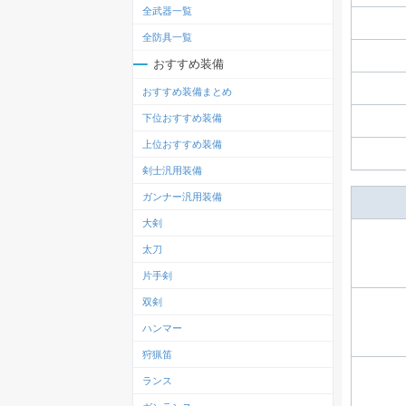
全武器一覧
全防具一覧
おすすめ装備
おすすめ装備まとめ
下位おすすめ装備
上位おすすめ装備
剣士汎用装備
ガンナー汎用装備
大剣
太刀
片手剣
双剣
ハンマー
狩猟笛
ランス