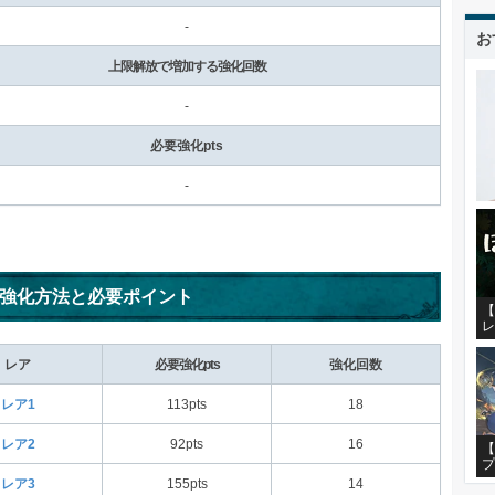
-
お
上限解放で増加する強化回数
-
必要強化pts
-
強化方法と必要ポイント
【
レ
レア
必要強化pts
強化回数
レア1
113pts
18
レア2
92pts
16
【
プ
レア3
155pts
14