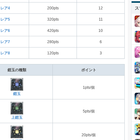
ス
レア4
200pts
12
レア5
320pts
11
レア6
420pts
10
レア7
280pts
6
レア8
120pts
3
鎧玉の種類
ポイント
1pts/個
鎧玉
5pts/個
上鎧玉
20pts/個