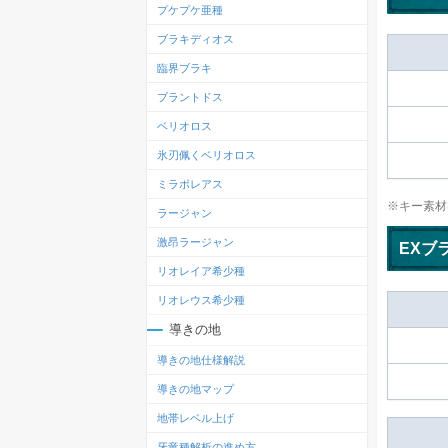
プケプケ亜種
ブラキディオス
臨界ブラキ
ブラントドス
ベリオロス
氷刃佩くベリオロス
ミラボレアス
※キー素材
ラージャン
激昂ラージャン
EXブ
リオレイア希少種
リオレウス希少種
導きの地
導きの地仕様解説
導きの地マップ
地帯レベル上げ
牙竜種解析の進め方