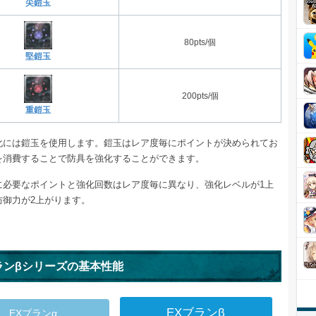
尖鎧玉
80pts/個
堅鎧玉
200pts/個
重鎧玉
化には鎧玉を使用します。鎧玉はレア度毎にポイントが決められてお
を消費することで防具を強化することができます。
に必要なポイントと強化回数はレア度毎に異なり、強化レベルが1上
防御力が2上がります。
ランβシリーズの基本性能
EXブランβ
EXブランα