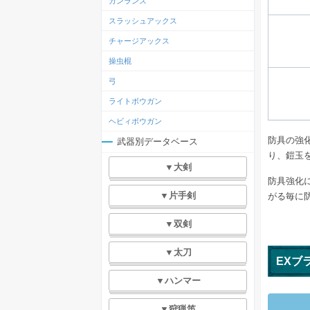
ガンランス
スラッシュアックス
チャージアックス
操虫棍
弓
ライトボウガン
ヘビィボウガン
防具の強
武器別データベース
り、鎧玉
▼大剣
防具強化
▼片手剣
がる毎に
▼双剣
▼太刀
EXブ
▼ハンマー
▼狩猟笛