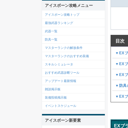
アイスボーン攻略メニュー
アイスボーン攻略トップ
最強武器ランキング
武器一覧
防具一覧
目次
マスターランクの解放条件
▼EX
マスターランクのおすすめ装備
▼EX
スキルシミュレータ
おすすめ武器診断ツール
▼EX
アップデート最新情報
▼防具
雑談掲示板
▼EX
装備投稿掲示板
イベントスケジュール
アイスボーン新要素
EXブ