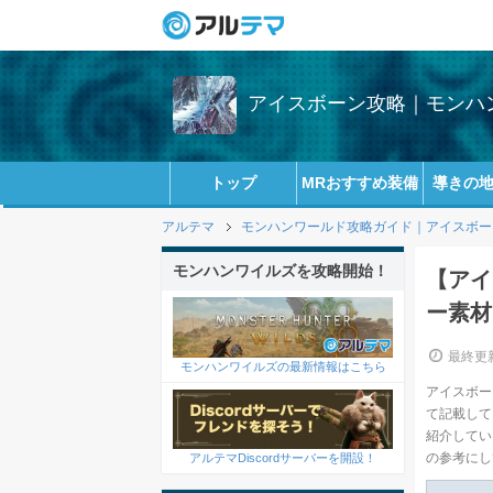
アイスボーン攻略｜モンハン
トップ
MRおすすめ装備
導きの
アルテマ
モンハンワールド攻略ガイド｜アイスボーン(
モンハンワイルズを攻略開始！
【アイ
ー素材
最終更新
モンハンワイルズの最新情報はこちら
アイスボー
て記載して
紹介してい
の参考にし
アルテマDiscordサーバーを開設！