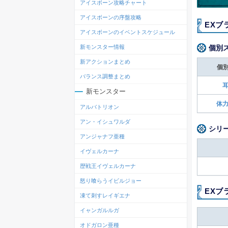
アイスボーン攻略チャート
アイスボーンの序盤攻略
EXブ
アイスボーンのイベントスケジュール
個別
新モンスター情報
新アクションまとめ
個
バランス調整まとめ
耳
新モンスター
体力
アルバトリオン
アン・イシュワルダ
シリ
アンジャナフ亜種
イヴェルカーナ
歴戦王イヴェルカーナ
怒り喰らうイビルジョー
EXブ
凍て刺すレイギエナ
イャンガルルガ
オドガロン亜種