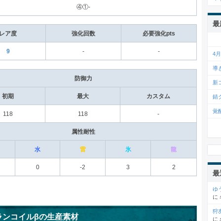
④①-
最
レア度
強化回数
必要強化pts
9
-
-
4
導
防御力
新
初期
最大
カスタム
錆
覚
118
118
-
属性耐性
水
雷
氷
龍
0
-2
3
2
最
ゆ
に
狩
ランコイルβの生産素材
に