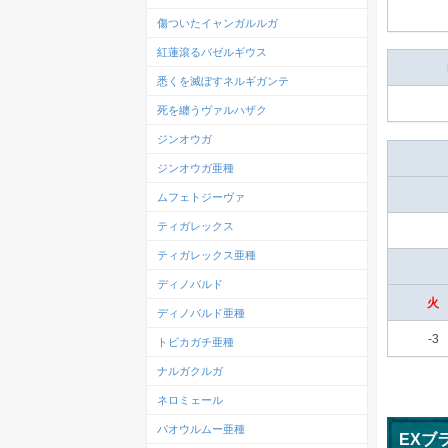
傷ついたイャンガルルガ
紅蓮滾るバゼルギウス
悉くを滅ぼすネルギガンテ
死を纏うヴァルハザク
ジンオウガ
ジンオウガ亜種
ムフェトジーヴァ
ティガレックス
ティガレックス亜種
ディノバルド
火
ディノバルド亜種
-3
トビカガチ亜種
ナルガクルガ
ネロミェール
パオウルムー亜種
EXブ