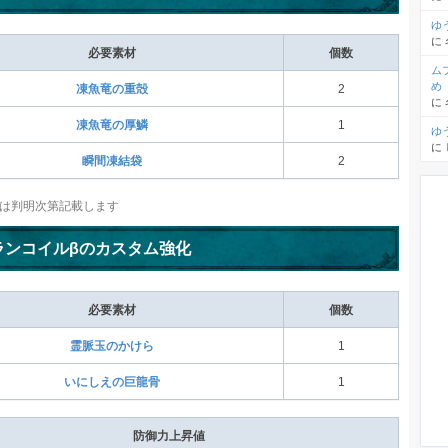
ゆ
に
必要素材
個数
ム
め
凍魚竜の重殻
2
に
凍魚竜の厚鱗
1
ゆ
に
瞬間凍結袋
2
は判明次第記載します
ランコイルβのカスタム強化
必要素材
個数
霊脈玉のかけら
1
いにしえの巨龍骨
1
防御力上昇値