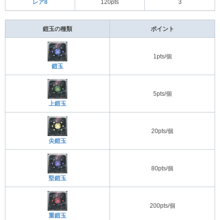
レア8
120pts
3
鎧玉の種類
ポイント
1pts/個
鎧玉
5pts/個
上鎧玉
20pts/個
尖鎧玉
80pts/個
堅鎧玉
200pts/個
重鎧玉