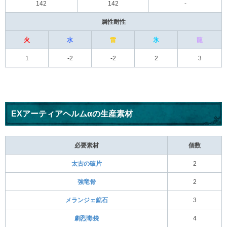
142
142
-
属性耐性
火
水
雷
氷
龍
1
-2
-2
2
3
EXアーティアヘルムαの生産素材
必要素材
個数
太古の破片
2
強竜骨
2
メランジェ鉱石
3
劇烈毒袋
4