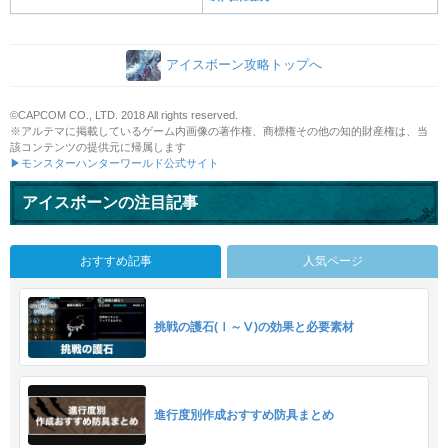
アイスボーン攻略トップへ
©CAPCOM CO., LTD. 2018 All rights reserved.
※アルテマに掲載しているゲーム内画像の著作権、商標権その他の知的財産権は、当
該コンテンツの提供元に帰属します
▶モンスターハンターワールド公式サイト
アイスボーンの注目記事
おすすめ記事
人気ページ
挑戦の護石(Ⅰ～Ⅴ)の効果と必要素材
進行度別作成おすすめ防具まとめ