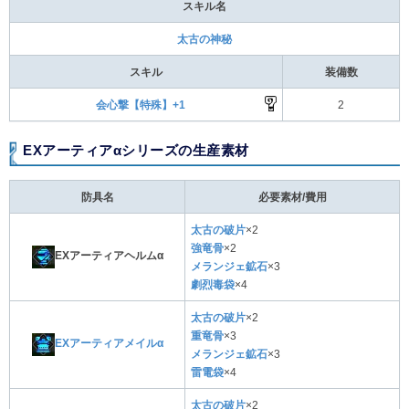
スキル名
太古の神秘
スキル
装備数
会心撃【特殊】+1
2
EXアーティアαシリーズの生産素材
防具名
必要素材/費用
太古の破片
×2
強竜骨
×2
EXアーティアヘルムα
メランジェ鉱石
×3
劇烈毒袋
×4
太古の破片
×2
重竜骨
×3
EXアーティアメイルα
メランジェ鉱石
×3
雷電袋
×4
太古の破片
×2