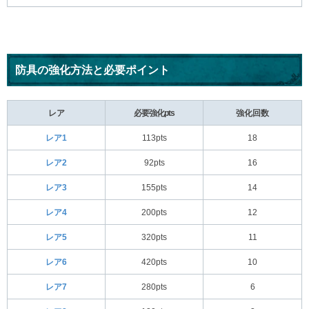
防具の強化方法と必要ポイント
レア
必要強化pts
強化回数
レア1
113pts
18
レア2
92pts
16
レア3
155pts
14
レア4
200pts
12
レア5
320pts
11
レア6
420pts
10
レア7
280pts
6