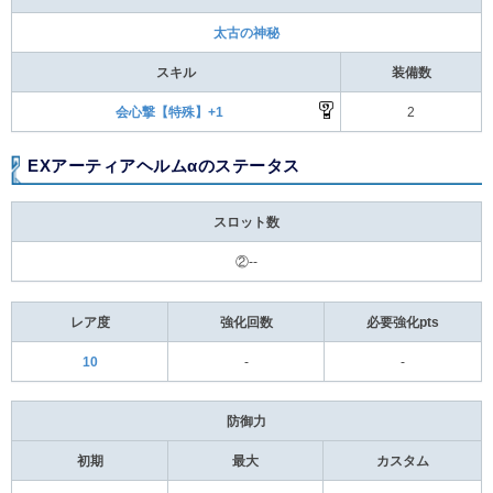
太古の神秘
スキル
装備数
会心撃【特殊】+1
2
EXアーティアヘルムαのステータス
スロット数
②--
レア度
強化回数
必要強化pts
10
-
-
防御力
初期
最大
カスタム