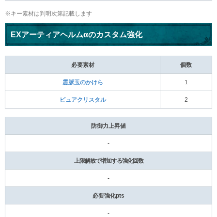
※キー素材は判明次第記載します
EXアーティアヘルムαのカスタム強化
必要素材
個数
霊脈玉のかけら
1
ピュアクリスタル
2
防御力上昇値
-
上限解放で増加する強化回数
-
必要強化pts
-