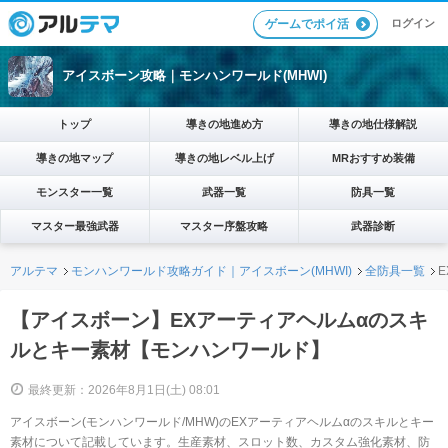
ログイン
ゲームでポイ活
アイスボーン攻略｜モンハンワールド(MHWI)
トップ
導きの地進め方
導きの地仕様解説
導きの地マップ
導きの地レベル上げ
MRおすすめ装備
モンスター一覧
武器一覧
防具一覧
マスター最強武器
マスター序盤攻略
武器診断
アルテマ
モンハンワールド攻略ガイド｜アイスボーン(MHWI)
全防具一覧
【アイスボーン】EXアーティアヘルムαのスキ
ルとキー素材【モンハンワールド】
最終更新：2026年8月1日(土) 08:01
アイスボーン(モンハンワールド/MHW)のEXアーティアヘルムαのスキルとキー
素材について記載しています。生産素材、スロット数、カスタム強化素材、防