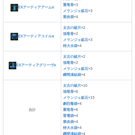
重竜骨
×3
EXアーティアアームα
メランジェ鉱石
×3
業炎袋
×4
太古の破片
×2
強竜骨
×2
EXアーティアコイルα
メランジェ鉱石
×3
特大水袋
×4
太古の破片
×2
強竜骨
×2
EXアーティアグリーヴα
メランジェ鉱石
×3
瞬間凍結袋
×4
太古の破片
×10
強竜骨
×6
メランジェ鉱石
×15
劇烈毒袋
×4
合計
重竜骨
×6
雷電袋
×4
業炎袋
×4
特大水袋
×4
瞬間凍結袋
×4