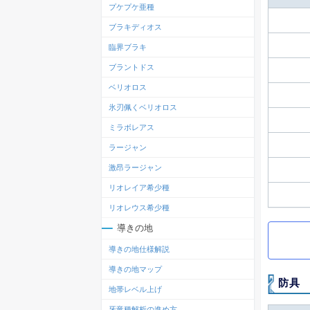
プケプケ亜種
ブラキディオス
臨界ブラキ
ブラントドス
ベリオロス
氷刃佩くベリオロス
ミラボレアス
ラージャン
激昂ラージャン
リオレイア希少種
リオレウス希少種
導きの地
導きの地仕様解説
導きの地マップ
防具
地帯レベル上げ
牙竜種解析の進め方