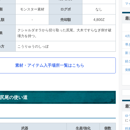
マ
類
モンスター素材
ログボ
なし
最
入額
-
売却額
4,800Z
クシャルダオラから切り取った尻尾。大木ですらなぎ倒す破
果
壊力を持つ。
4
導
み方
こうりゅうのしっぽ
新
錆
素材・アイテム入手場所一覧はこちら
覚
尻尾の使い道
最
ゆ
に
武器
生産/強化
個数
狩