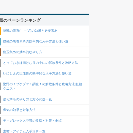
気のページランキング
挑戦の護石(Ⅰ～Ⅴ)の効果と必要素材
歴戦の黒巻き角の効率的な入手方法と使い道
鎧玉集めの効率的なやり方
とっておきは湯けむりの中にの解放条件と攻略方法
いにしえの巨龍骨の効率的な入手方法と使い道
驚愕の！プケプケ！調査！の解放条件と攻略方法|任務
クエスト
強化撃ちのやり方と対応武器一覧
瘴気の効果と対策方法
ティガレックス亜種の攻略と対策・弱点
素材・アイテム入手場所一覧