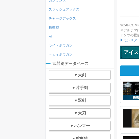
ガンランス
スラッシュアックス
チャージアックス
©CAPCOM CO.
操虫棍
※アルテマ
テンツの提
弓
▶モンスタ
ライトボウガン
アイス
ヘビィボウガン
武器別データベース
▼大剣
▼片手剣
▼双剣
▼太刀
▼ハンマー
▼狩猟笛