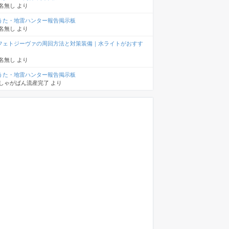
名無し
より
うた・地雷ハンター報告掲示板
名無し
より
フェトジーヴァの周回方法と対策装備｜水ライトがおすす
名無し
より
うた・地雷ハンター報告掲示板
しゃがぱん流産完了
より