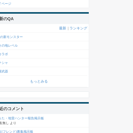
イページ
新のQA
最新
|
ランキング
月の新モンスター
きの地レベル
コラボ
クシャ
醒武器
もっとみる
近のコメント
うた・地雷ハンター報告掲示板
名無し
より
友(フレンド)募集掲示板