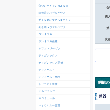
傷ついたイャンガルルガ
分
紅蓮滾るバゼルギウス
購
悉くを滅ぼすネルギガンテ
死を纏うヴァルハザク
効
ジンオウガ
読
ジンオウガ亜種
ムフェトジーヴァ
ティガレックス
ティガレックス亜種
ディノバルド
ディノバルド亜種
鋼龍の
トビカガチ亜種
ナルガクルガ
武器
ネロミェール
パオウルムー亜種