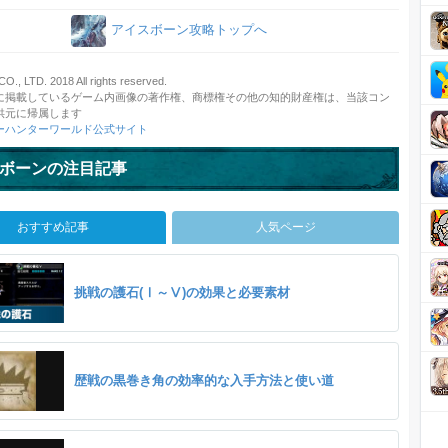
アイスボーン攻略トップへ
, LTD. 2018 All rights reserved.
に掲載しているゲーム内画像の著作権、商標権その他の知的財産権は、当該コン
供元に帰属します
ーハンターワールド公式サイト
ボーンの注目記事
おすすめ記事
人気ページ
挑戦の護石(Ⅰ～Ⅴ)の効果と必要素材
歴戦の黒巻き角の効率的な入手方法と使い道