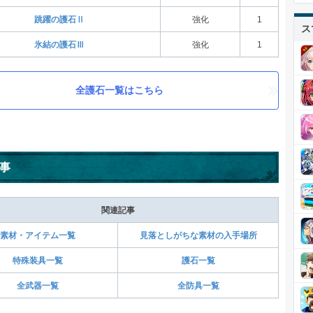
跳躍の護石Ⅱ
強化
1
ス
氷結の護石Ⅲ
強化
1
全護石一覧はこちら
事
関連記事
素材・アイテム一覧
見落としがちな素材の入手場所
特殊装具一覧
護石一覧
全武器一覧
全防具一覧