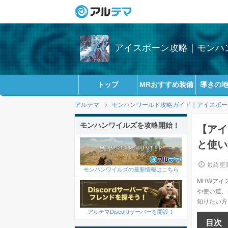
アイスボーン攻略｜モンハン
トップ
MRおすすめ装備
導きの
アルテマ
モンハンワールド攻略ガイド｜アイスボーン(
モンハンワイルズを攻略開始！
【アイ
と使い
最終更新
モンハンワイルズの最新情報はこちら
MHWアイ
や使い道、
知りたい方
アルテマDiscordサーバーを開設！
目次