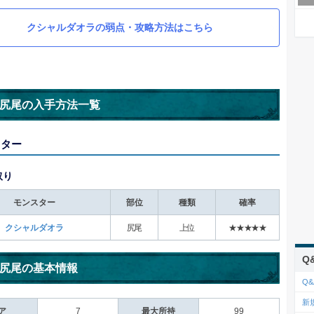
クシャルダオラの弱点・攻略方法はこちら
尻尾の入手方法一覧
スター
取り
モンスター
部位
種類
確率
クシャルダオラ
尻尾
上位
★★★★★
Q
尻尾の基本情報
Q&
新
ア
7
最大所持
99