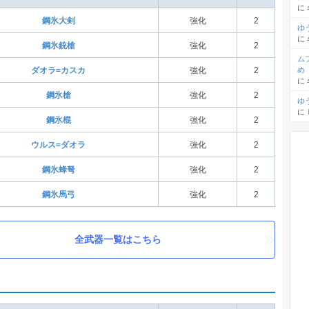
に
鋼氷大剣
強化
2
ゆ
に
鋼氷銃槍
強化
2
ム
め
ダオラ=カスカ
強化
2
に
鋼氷槍
強化
2
ゆ
に
鋼氷棍
強化
2
ウルス=ダオラ
強化
2
鋼氷蜂弩
強化
2
鋼氷馬弓
強化
2
全武器一覧はこちら