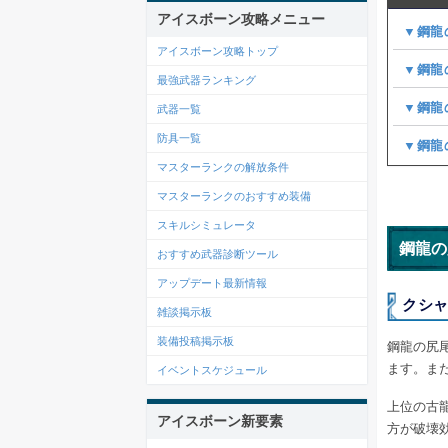
アイスボーン攻略メニュー
▼鋼龍
アイスボーン攻略トップ
▼鋼龍
最強武器ランキング
▼鋼龍
武器一覧
防具一覧
▼鋼龍
マスターランクの解放条件
マスターランクのおすすめ装備
スキルシミュレータ
鋼龍の
おすすめ武器診断ツール
アップデート最新情報
クシ
雑談掲示板
装備投稿掲示板
鋼龍の尻
ます。ま
イベントスケジュール
上位の古
アイスボーン新要素
方が破壊