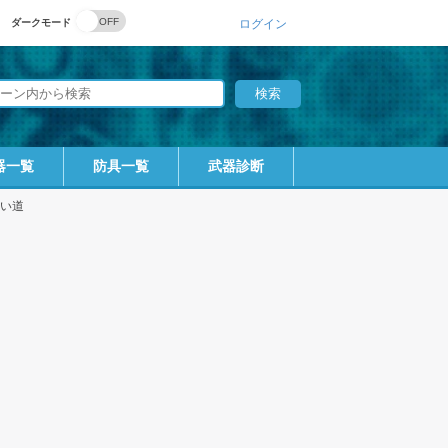
ダークモード
ログイン
器一覧
防具一覧
武器診断
い道