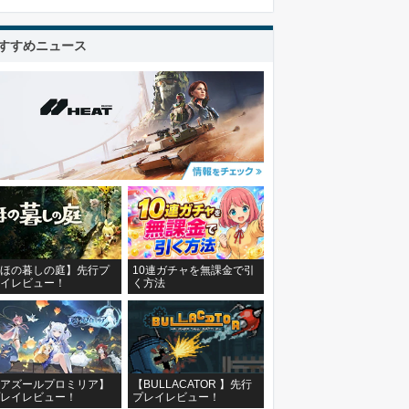
すすめニュース
ほの暮しの庭】先行プ
10連ガチャを無課金で引
イレビュー！
く方法
アズールプロミリア】
【BULLACATOR 】先行
レイレビュー！
プレイレビュー！