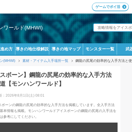
ゲームでポイ活
ワールド(MHWI)
地進め方
導きの地仕様解説
導きの地マップ
モンスター一覧
武
MHWI)
素材・アイテム入手場所一覧
鋼龍の尻尾の効率的な入手方法と使
スボーン】鋼龍の尻尾の効率的な入手方法
道【モンハンワールド】
：2026年8月1日(土) 08:01
スボーンの鋼龍の尻尾の効率的な入手方法を掲載しています。全入手方法
基本情報も掲載。モンハンワールドアイスボーンの鋼龍の尻尾の入手法を
は参考にしてください。