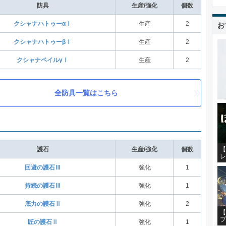
防具
生産/強化
個数
クシャナハトゥーαⅠ
生産
2
お
クシャナハトゥーβⅠ
生産
2
クシャナペイルγⅠ
生産
2
全防具一覧はこちら
【
護石
生産/強化
個数
レ
回避の護石Ⅲ
強化
1
持続の護石Ⅲ
強化
1
底力の護石Ⅱ
強化
2
【
プ
匠の護石Ⅱ
強化
1