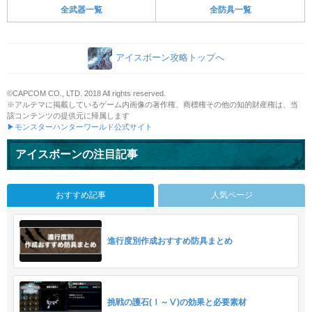
全武器一覧
全防具一覧
アイスボーン攻略トップへ
©CAPCOM CO., LTD. 2018 All rights reserved.
※アルテマに掲載しているゲーム内画像の著作権、商標権その他の知的財産権は、当
該コンテンツの提供元に帰属します
▶モンスターハンターワールド公式サイト
アイスボーンの注目記事
おすすめ記事
人気ページ
進行度別作成おすすめ防具まとめ
挑戦の護石(Ⅰ～Ⅴ)の効果と必要素材