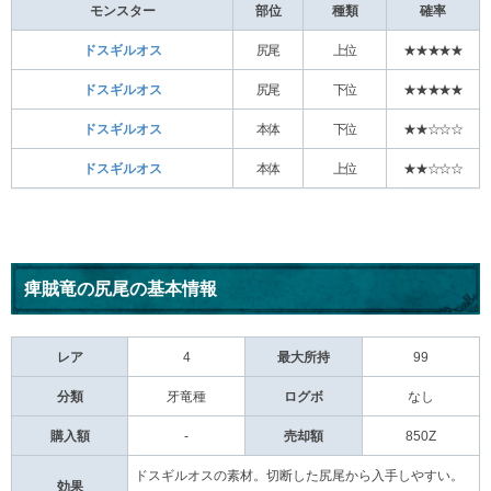
モンスター
部位
種類
確率
ドスギルオス
尻尾
上位
★★★★★
ドスギルオス
尻尾
下位
★★★★★
ドスギルオス
本体
下位
★★☆☆☆
ドスギルオス
本体
上位
★★☆☆☆
痺賊竜の尻尾の基本情報
レア
4
最大所持
99
分類
牙竜種
ログボ
なし
購入額
-
売却額
850Z
ドスギルオスの素材。切断した尻尾から入手しやすい。
効果