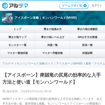
ログイン
ゲームでポイ活
アイスボーン攻略｜モンハンワールド(MHWI)
トップ
導きの地進め方
導きの地仕様解説
導きの地マップ
導きの地レベル上げ
MRおすすめ装備
モンスター一覧
武器一覧
防具一覧
マスター最強武器
マスター序盤攻略
武器診断
アルテマ
モンハンワールド攻略ガイド｜アイスボーン(MHWI)
素材・アイテ
【アイスボーン】痺賊竜の尻尾の効率的な入手
方法と使い道【モンハンワールド】
最終更新：2026年8月5日(水) 09:30
MHWアイスボーンの痺賊竜の尻尾の効率的な入手方法を掲載しています。全入
手方法や使い道、基本情報も掲載。モンハンワールドアイスボーンの痺賊竜の