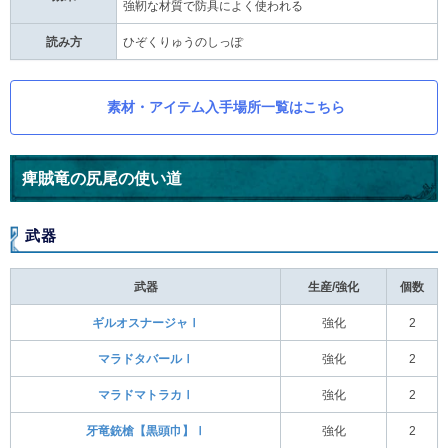
強靭な材質で防具によく使われる
読み方
ひぞくりゅうのしっぽ
素材・アイテム入手場所一覧はこちら
痺賊竜の尻尾の使い道
武器
武器
生産/強化
個数
ギルオスナージャⅠ
強化
2
マラドタバールⅠ
強化
2
マラドマトラカⅠ
強化
2
牙竜銃槍【黒頭巾】Ⅰ
強化
2