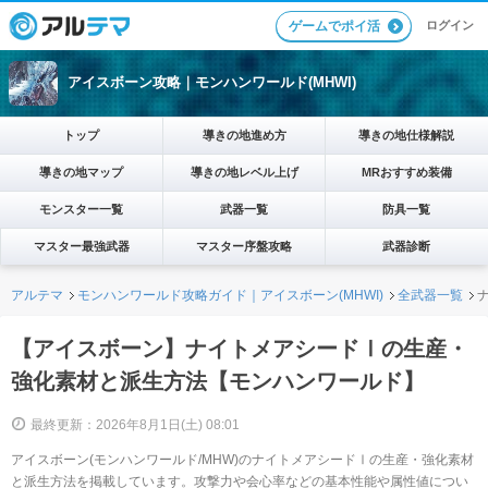
ログイン
ゲームでポイ活
アイスボーン攻略｜モンハンワールド(MHWI)
トップ
導きの地進め方
導きの地仕様解説
導きの地マップ
導きの地レベル上げ
MRおすすめ装備
モンスター一覧
武器一覧
防具一覧
マスター最強武器
マスター序盤攻略
武器診断
アルテマ
モンハンワールド攻略ガイド｜アイスボーン(MHWI)
全武器一覧
【アイスボーン】ナイトメアシードⅠの生産・
強化素材と派生方法【モンハンワールド】
最終更新：2026年8月1日(土) 08:01
アイスボーン(モンハンワールド/MHW)のナイトメアシードⅠの生産・強化素材
と派生方法を掲載しています。攻撃力や会心率などの基本性能や属性値につい