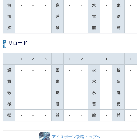
散
-
-
-
麻
-
-
氷
-
鬼
-
必要素材
徹
-
-
-
睡
-
-
雷
-
硬
-
【
ウルムーティフォンⅣ
】
拡
-
-
-
減
-
-
龍
-
捕
-
浮空竜の剛翼
×1
ゴム質の重殻
×1
リロード
浮空竜の厚毛皮
×3
シャムオスの厚鱗
×2
1
2
3
1
2
1
1
通
-
-
-
回
-
-
火
-
斬
-
貫
-
-
-
毒
-
-
水
-
竜
-
散
-
-
-
麻
-
-
氷
-
鬼
-
徹
-
-
-
睡
-
-
雷
-
硬
-
拡
-
-
-
減
-
-
龍
-
捕
-
アイスボーン攻略トップへ