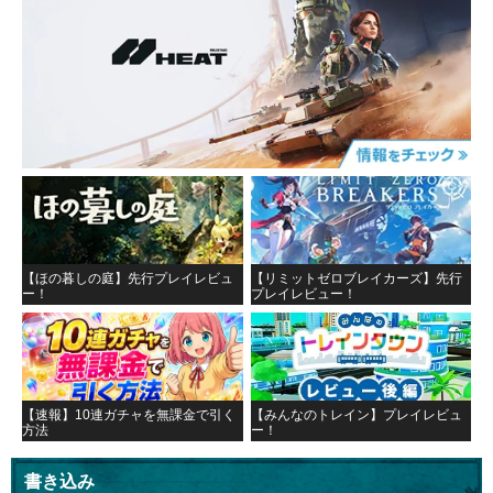
【ほの暮しの庭】先行プレイレビュ
【リミットゼロブレイカーズ】先行
ー！
プレイレビュー！
【速報】10連ガチャを無課金で引く
【みんなのトレイン】プレイレビュ
方法
ー！
書き込み