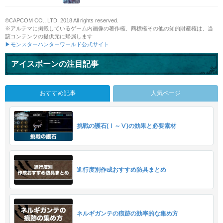
©CAPCOM CO., LTD. 2018 All rights reserved.
※アルテマに掲載しているゲーム内画像の著作権、商標権その他の知的財産権は、当
該コンテンツの提供元に帰属します
▶モンスターハンターワールド公式サイト
アイスボーンの注目記事
おすすめ記事
人気ページ
挑戦の護石(Ⅰ～Ⅴ)の効果と必要素材
進行度別作成おすすめ防具まとめ
ネルギガンテの痕跡の効率的な集め方