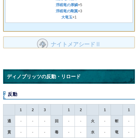
浮眠竜の厚鱗
×5
浮眠竜の剛翼
×3
大竜玉
×1
ナイトメアシードⅡ
攻撃力：
会心率：
防御力：
スロット：
312
15%
-
②--
特殊弾：
ブレ：
起爆竜弾
中
ディノブリッツの反動・リロード
1
2
3
1
2
1
1
通
-
-
-
回
-
-
火
-
斬
-
反動
貫
-
-
-
毒
-
-
水
-
竜
-
1
2
3
1
2
1
1
散
-
-
-
麻
-
-
氷
-
鬼
-
通
-
-
-
回
-
-
火
-
斬
-
徹
-
-
-
睡
-
-
雷
-
硬
-
貫
-
-
-
毒
-
-
水
-
竜
-
拡
-
-
-
減
-
-
龍
-
捕
-