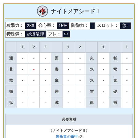
ナイトメアシードⅠ
攻撃力：
会心率：
防御力：
スロット：
286
15%
-
②--
特殊弾：
ブレ：
起爆竜弾
中
1
2
3
1
2
1
1
通
-
-
-
回
-
-
火
-
斬
-
貫
-
-
-
毒
-
-
水
-
竜
-
散
-
-
-
麻
-
-
氷
-
鬼
-
徹
-
-
-
睡
-
-
雷
-
硬
-
拡
-
-
-
減
-
-
龍
-
捕
-
必要素材
【
ナイトメアシードⅡ
】
黒角竜の重甲
×2