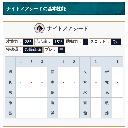
ナイトメアシードの基本性能
ナイトメアシードⅠ
攻撃力：
会心率：
防御力：
スロット：
286
15%
-
②--
特殊弾：
ブレ：
起爆竜弾
中
1
2
3
1
2
1
1
通
-
-
-
回
-
-
火
-
斬
-
貫
-
-
-
毒
-
-
水
-
竜
-
散
-
-
-
麻
-
-
氷
-
鬼
-
徹
-
-
-
睡
-
-
雷
-
硬
-
拡
-
-
-
減
-
-
龍
-
捕
-