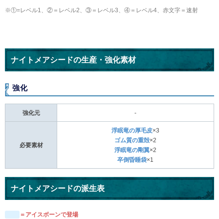
※①=レベル1、②＝レベル2、③＝レベル3、④＝レベル4、赤文字＝速射
ナイトメアシードの生産・強化素材
強化
強化元
-
浮眠竜の厚毛皮
×3
ゴム質の重殻
×2
必要素材
浮眠竜の剛翼
×2
卒倒昏睡袋
×1
ナイトメアシードの派生表
＝アイスボーンで登場