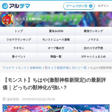
ログイン
ゲームでポイ活
モンスト攻略Wiki
トップ
夏休み2026
最強ランキング
リセマラランキング
モンストニュース速報
ノマクエ
ラキモン
オーブ集め方
次のコラボ予想
新イベント
降臨一覧
ガチャシミュまとめ
アルテマ
モンスト攻略Wiki
星キャラ最新評価と当たり一覧
ちはや(激獣神
【モンスト】ちはや(激獣神祭新限定)の最新評
価｜どっちの獣神化が強い？
最終更新：2026年8月5日(水) 09:30