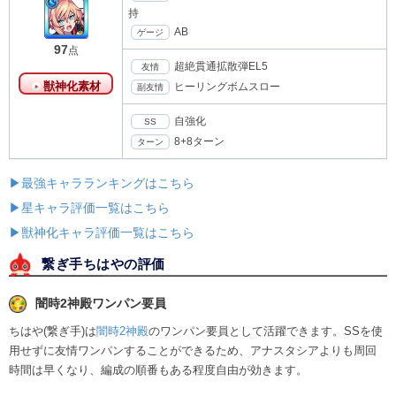
持
AB
ゲージ
97
点
超絶貫通拡散弾EL5
友情
獣神化素材
ヒーリングボムスロー
副友情
自強化
SS
8+8ターン
ターン
▶最強キャラランキングはこちら
▶星キャラ評価一覧はこちら
▶獣神化キャラ評価一覧はこちら
繋ぎ手ちはやの評価
闇時2神殿ワンパン要員
ちはや(繋ぎ手)は
闇時2神殿
のワンパン要員として活躍できます。SSを使
用せずに友情ワンパンすることができるため、アナスタシアよりも周回
時間は早くなり、編成の順番もある程度自由が効きます。