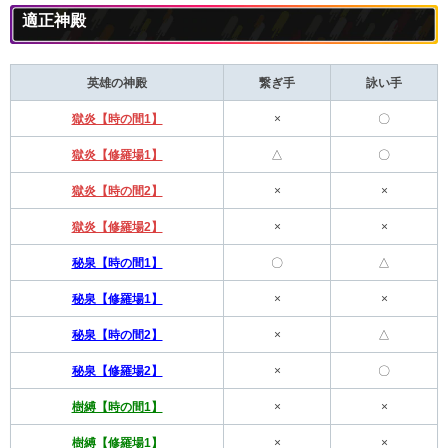
適正神殿
英雄の神殿
繋ぎ手
詠い手
獄炎【時の間1】
×
〇
獄炎【修羅場1】
△
〇
獄炎【時の間2】
×
×
獄炎【修羅場2】
×
×
秘泉【時の間1】
〇
△
秘泉【修羅場1】
×
×
秘泉【時の間2】
×
△
秘泉【修羅場2】
×
〇
樹縛【時の間1】
×
×
樹縛【修羅場1】
×
×