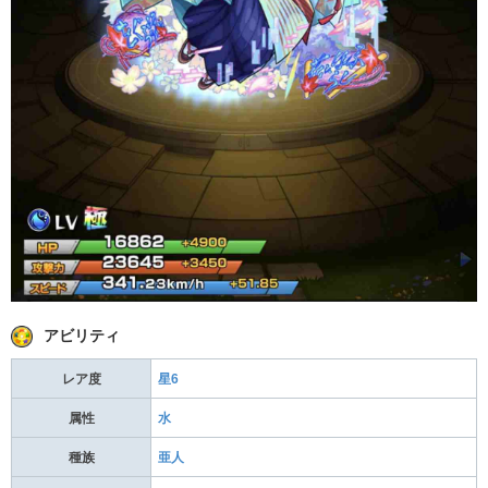
アビリティ
レア度
星6
属性
水
種族
亜人