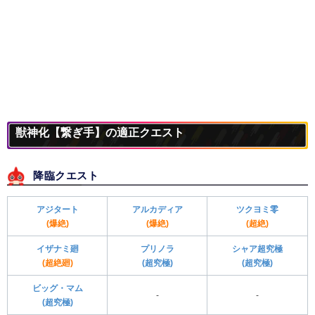
獣神化【繋ぎ手】の適正クエスト
降臨クエスト
アジタート
アルカディア
ツクヨミ零
(爆絶)
(爆絶)
(超絶)
イザナミ廻
プリノラ
シャア超究極
(超絶廻)
(超究極)
(超究極)
ビッグ・マム
-
-
(超究極)