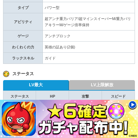
タイプ
パワー型
超アンチ重力バリア/超マインスイーパーM/重力バリ
アビリティ
アキラーM/ゲージ倍率保持
ゲージ
アンチブロック
わくわくの力
英雄の証あり(2個)
ラックスキル
ガイド
ステータス
LV最大
LV上限解放
ステータス
HP
攻撃
スピード
LV最大
18,823
32,929
241.33
タス値
+4,900
+3,450
+51.85
最終ステ
23,723
36,379
293.18