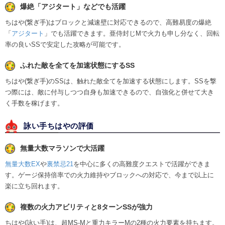
爆絶「アジタート」などでも活躍
ちはや(繋ぎ手)はブロックと減速壁に対応できるので、高難易度の爆絶
「
アジタート
」でも活躍できます。亜侍封じMで火力も申し分なく、回転
率の良いSSで安定した攻略が可能です。
ふれた敵を全てを加速状態にするSS
ちはや(繋ぎ手)のSSは、触れた敵全てを加速する状態にします。SSを撃
つ際には、敵に付与しつつ自身も加速できるので、自強化と併せて大き
く手数を稼げます。
詠い手ちはやの評価
無量大数マラソンで大活躍
無量大数EX
や
裏禁忌21
を中心に多くの高難度クエストで活躍ができま
す。ゲージ保持倍率での火力維持やブロックへの対応で、今まで以上に
楽に立ち回れます。
複数の火力アビリティと8ターンSSが強力
ちはや(詠い手)は、超MS-Mと重力キラーMの2種の火力要素を持ちます。