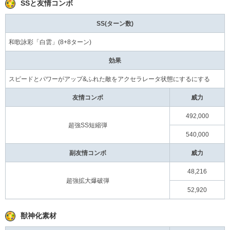
SSと友情コンボ
SS(ターン数)
和歌詠彩「白雲」(8+8ターン)
効果
スピードとパワーがアップ&ふれた敵をアクセラレータ状態にするにする
友情コンボ
威力
492,000
超強SS短縮弾
540,000
副友情コンボ
威力
48,216
超強拡大爆破弾
52,920
獣神化素材