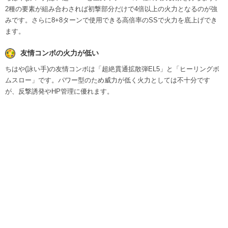
2種の要素が組み合わされば初撃部分だけで4倍以上の火力となるのが強
みです。さらに8+8ターンで使用できる高倍率のSSで火力を底上げでき
ます。
友情コンボの火力が低い
ちはや(詠い手)の友情コンボは「超絶貫通拡散弾EL5」と「ヒーリングボ
ムスロー」です。パワー型のため威力が低く火力としては不十分です
が、反撃誘発やHP管理に優れます。