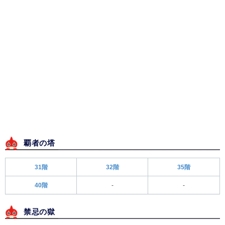
覇者の塔
31階
32階
35階
40階
-
-
禁忌の獄