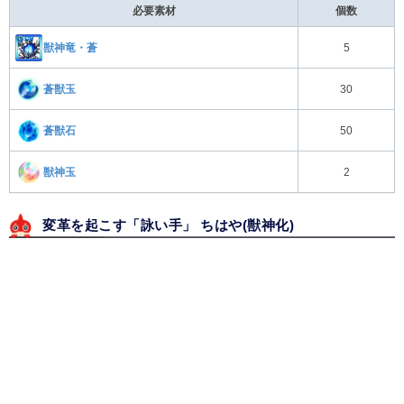
必要素材
個数
獣神竜・蒼
5
蒼獣玉
30
蒼獣石
50
獣神玉
2
変革を起こす「詠い手」 ちはや(獣神化)