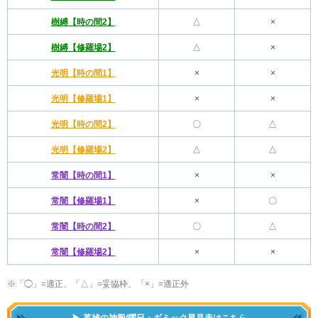
樹縛【時の間2】
△
×
樹縛【修羅場2】
△
×
光明【時の間1】
×
×
光明【修羅場1】
×
×
光明【時の間2】
〇
△
光明【修羅場2】
△
△
常闇【時の間1】
×
×
常闇【修羅場1】
×
〇
常闇【時の間2】
〇
△
常闇【修羅場2】
×
×
※
「◯」=適正、「△」=妥協枠、「×」=適正外
英雄の神殿/曜日・ギミック早見表はこちら