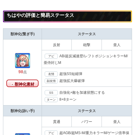
ちはやの評価と簡易ステータス
獣神化(繋ぎ手)
ステータス
反射
砲撃
亜人
AB/超反減速壁/レフトポジションキラーM/
アビ
亜侍封じM
98
点
超強SS短縮弾
友情
超強拡大爆破弾
副友情
獣神化素材
自強化+敵を加速状態にする
SS
8+8ターン
ターン
獣神化(詠い手)
ステータス
貫通
パワー
亜人
超AGB/超MS-M/重力キラーM/ゲージ倍率保
アビ