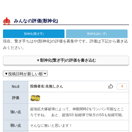
みんなの評価(
獣神化
)
獣神化(繋ぎ手)
獣神化(詠い手)
現在、繋ぎ手ちはや(獣神化)の評価を募集中です。評価は下記から書き込
みください。
▼獣神化(繋ぎ手)の評価を書き込む
投稿者名:名無しさん
4
No.8
評価
超強拡大爆破弾によって、神殿闇時2をワンパン可能なとこ
強い点
ろですね。 あと、超強SS 短縮弾で味方のSSも短縮可能。
弱い点
そんなに無いと思います！