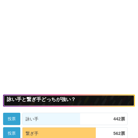
詠い手と繋ぎ手どっちが強い？
投票
詠い手
442票
投票
繋ぎ手
562票