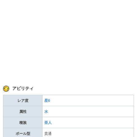
アビリティ
レア度
星6
属性
水
種族
亜人
ボール型
貫通