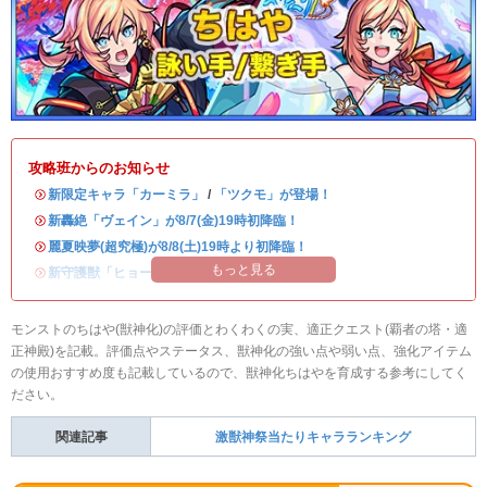
攻略班からのお知らせ
・
新限定キャラ「カーミラ」
/
「ツクモ」が登場！
・
新轟絶「ヴェイン」が8/7(金)19時初降臨！
・
麗夏映夢(超究極)が8/8(土)19時より初降臨！
もっと見る
・
新守護獣「ヒョーたん」が登場！
モンストのちはや(獣神化)の評価とわくわくの実、適正クエスト(覇者の塔・適
正神殿)を記載。評価点やステータス、獣神化の強い点や弱い点、強化アイテム
の使用おすすめ度も記載しているので、獣神化ちはやを育成する参考にしてく
ださい。
関連記事
激獣神祭当たりキャラランキング