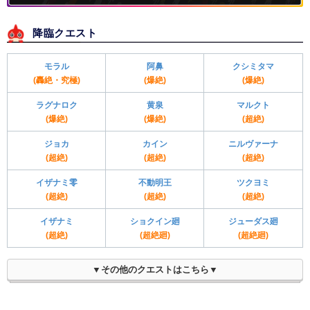
降臨クエスト
モラル
阿鼻
クシミタマ
(轟絶・究極)
(爆絶)
(爆絶)
ラグナロク
黄泉
マルクト
(爆絶)
(爆絶)
(超絶)
ジョカ
カイン
ニルヴァーナ
(超絶)
(超絶)
(超絶)
イザナミ零
不動明王
ツクヨミ
(超絶)
(超絶)
(超絶)
イザナミ
ショクイン廻
ジューダス廻
(超絶)
(超絶廻)
(超絶廻)
▼その他のクエストはこちら▼