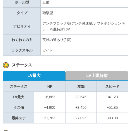
ボール型
反射
タイプ
砲撃型
アンチブロック/超アンチ減速壁/レフトポジションキ
アビリティ
ラーM/亜侍封じM
わくわくの力
英雄の証あり(2個)
ラックスキル
ガイド
ステータス
LV最大
LV上限解放
ステータス
HP
攻撃
スピード
LV最大
16,862
23,645
341.23
タス値
+4,900
+3,450
+51.85
最終ステ
21,762
27,095
393.08