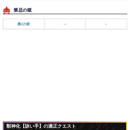
禁忌の獄
裏1の獄
-
-
獣神化【詠い手】の適正クエスト