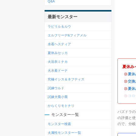
Q&A
最新モンスター
ラビリル＆ルウ
エルフリーデ&フィアメル
水着ヘスティア
夏休みセッカ
火浴衣ミナカ
夏休み
火水着ドーナ
・
夏休
究極イシス＆ネフティス
・
交換
試練ウルド
・
夏休
・
コロ
試練大喬小喬
からくりモトナリ
パズドラの
モンスター一覧
の評価と使
ので、分岐
モンスター検索
火属性モンスター一覧