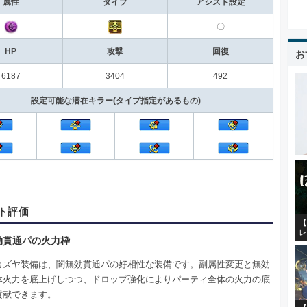
属性
タイプ
アシスト設定
〇
HP
攻撃
回復
お
6187
3404
492
設定可能な潜在キラー(タイプ指定があるもの)
ト評価
【
レ
効貫通パの火力枠
カズヤ装備は、闇無効貫通パの好相性な装備です。副属性変更と無効
体火力を底上げしつつ、ドロップ強化によりパーティ全体の火力の底
貢献できます。