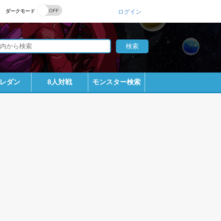
ダークモード
ログイン
レダン
8人対戦
モンスター検索