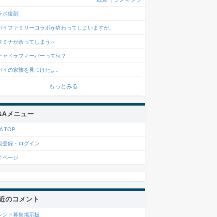
ラボ復刻
パイファミリーコラボが終わってしまいますが。
タミナが余ってしまう～
チャドラフィーバーって何？
パイの家族を見つけたよ。
もっとみる
&Aメニュー
A TOP
規登録・ログイン
イページ
近のコメント
レンド募集掲示板