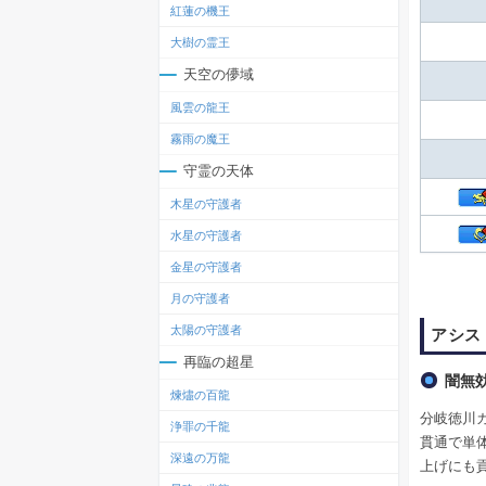
紅蓮の機王
大樹の霊王
天空の儚域
風雲の龍王
霧雨の魔王
守霊の天体
木星の守護者
水星の守護者
金星の守護者
月の守護者
太陽の守護者
アシス
再臨の超星
闇無
煉燼の百龍
分岐徳川
浄罪の千龍
貫通で単
深遠の万龍
上げにも