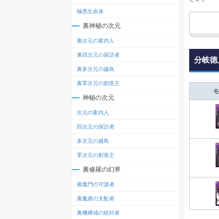
極悪生命体
裏神秘の次元
裏次元の案内人
裏四次元の探訪者
分岐徳
裏多次元の越鳥
裏零次元の創造主
モ
神秘の次元
次元の案内人
四次元の探訪者
多次元の越鳥
零次元の創造主
裏修羅の幻界
裏魔門の守護者
裏魔廊の支配者
裏機構城の絶対者