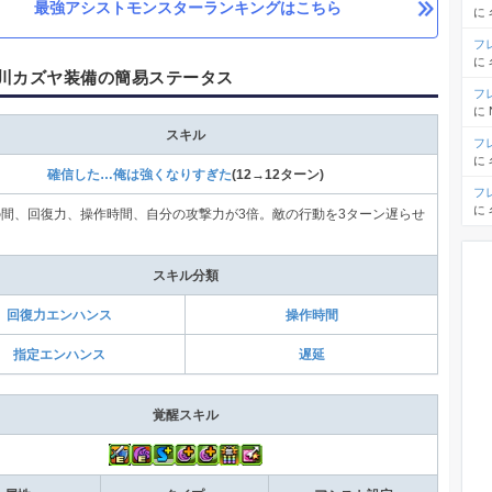
最強アシストモンスターランキングはこちら
に
フ
に
川カズヤ装備の簡易ステータス
フ
に
スキル
フ
に
確信した…俺は強くなりすぎた
(12→12ターン)
フ
に
の間、回復力、操作時間、自分の攻撃力が3倍。敵の行動を3ターン遅らせ
スキル分類
回復力エンハンス
操作時間
指定エンハンス
遅延
覚醒スキル