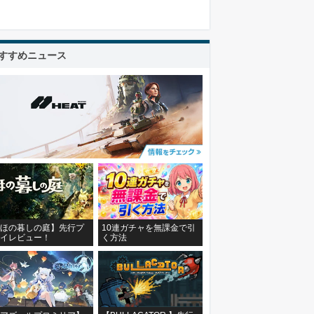
すすめニュース
ほの暮しの庭】先行プ
10連ガチャを無課金で引
イレビュー！
く方法