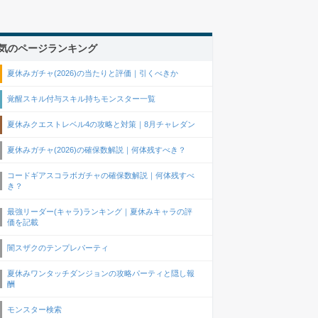
気のページランキング
夏休みガチャ(2026)の当たりと評価｜引くべきか
覚醒スキル付与スキル持ちモンスター一覧
夏休みクエストレベル4の攻略と対策｜8月チャレダン
夏休みガチャ(2026)の確保数解説｜何体残すべき？
コードギアスコラボガチャの確保数解説｜何体残すべ
き？
最強リーダー(キャラ)ランキング｜夏休みキャラの評
価を記載
闇スザクのテンプレパーティ
夏休みワンタッチダンジョンの攻略パーティと隠し報
酬
モンスター検索