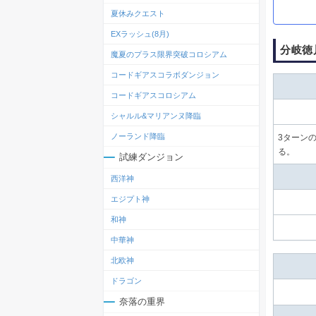
夏休みクエスト
EXラッシュ(8月)
分岐徳
魔夏のプラス限界突破コロシアム
コードギアスコラボダンジョン
コードギアスコロシアム
シャルル&マリアンヌ降臨
ノーランド降臨
3ターン
る。
試練ダンジョン
西洋神
エジプト神
和神
中華神
北欧神
ドラゴン
奈落の重界