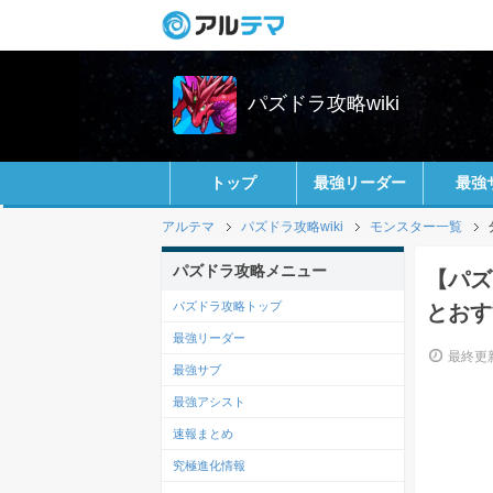
パズドラ攻略wiki
トップ
最強リーダー
最強
アルテマ
パズドラ攻略wiki
モンスター一覧
パズドラ攻略メニュー
【パズ
パズドラ攻略トップ
とおす
最強リーダー
最終更新
最強サブ
最強アシスト
速報まとめ
究極進化情報