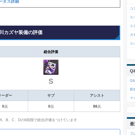
ータス詳細
コ
ス
ス
川カズヤ装備の評価
ガ
ス
総合評価
Q
S
Q&
新
リーダー
サブ
アシスト
マ
0
点
0
点
88
点
、A、B、C、Dの6段階で総合評価をつけています
最
フ