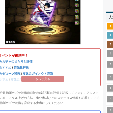
人
イベントが復刻中！
みガチャの当たりと評価
おすすめ
/
確保数解説
みゼローグ降臨
/
夏休みガイノウト降臨
もっと見る
シアム
/
夏休みワンタッチ
分岐徳川カズヤ装備(徳川の特集記事)の評価を記載しています。アシスト
い道、スキル上げの方法、進化素材などのステータス情報も記載している
徳川カズヤ装備を育成する参考にしてください。