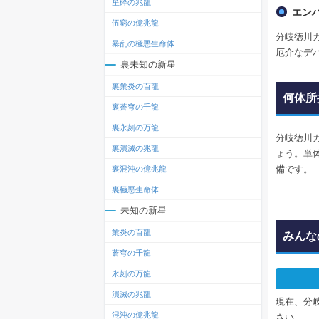
星砕の兆龍
エン
伍窮の億兆龍
分岐徳川
暴乱の極悪生命体
厄介なデ
裏未知の新星
裏業炎の百龍
何体所
裏蒼穹の千龍
裏永刻の万龍
分岐徳川
裏潰滅の兆龍
ょう。単
備です。
裏混沌の億兆龍
裏極悪生命体
未知の新星
業炎の百龍
みんな
蒼穹の千龍
永刻の万龍
潰滅の兆龍
現在、分
混沌の億兆龍
さい。