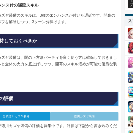
【
プ
ハンス付の遅延スキル
カズヤ装備のスキルは、3種のエンハンスが付いた遅延です。開幕の
ス
バフを解除しつつ、3ターン分稼げます。
持しておくべきか
カズヤ装備は、闇の正方形パーティを良く使う方は確保しておきまし
体と全体の火力を底上げしつつ、開幕のスキル溜めが可能な優秀な装
の評価
分岐徳川カズヤ装備
徳川カズヤ装備
岐徳川カズヤ装備の評価を募集中です。評価は下記から書き込みくだ