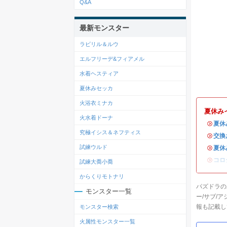
Q&A
最新モンスター
ラビリル＆ルウ
エルフリーデ&フィアメル
水着ヘスティア
夏休みセッカ
火浴衣ミナカ
夏休み
火水着ドーナ
・
夏休
究極イシス＆ネフティス
・
交換
試練ウルド
・
夏休
・
コロ
試練大喬小喬
からくりモトナリ
パズドラの
モンスター一覧
ー/サブ/
報も記載し
モンスター検索
火属性モンスター一覧