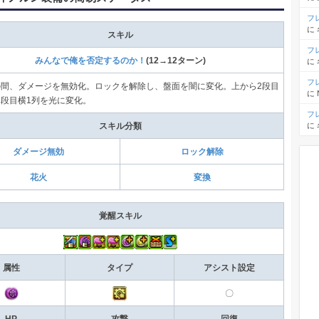
フ
に
スキル
フ
みんなで俺を否定するのか！
(12→12ターン)
に
フ
の間、ダメージを無効化。ロックを解除し、盤面を闇に変化。上から2段目
に
2段目横1列を光に変化。
フ
に
スキル分類
ダメージ無効
ロック解除
花火
変換
覚醒スキル
属性
タイプ
アシスト設定
〇