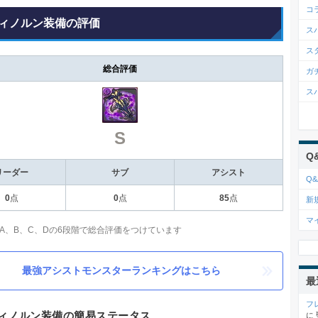
コ
ィノルン装備の評価
ス
ス
総合評価
ガ
ス
S
Q
リーダー
サブ
アシスト
Q&
0
点
0
点
85
点
新
マ
、A、B、C、Dの6段階で総合評価をつけています
最強アシストモンスターランキングはこちら
最
フ
ィノルン装備の簡易ステータス
に