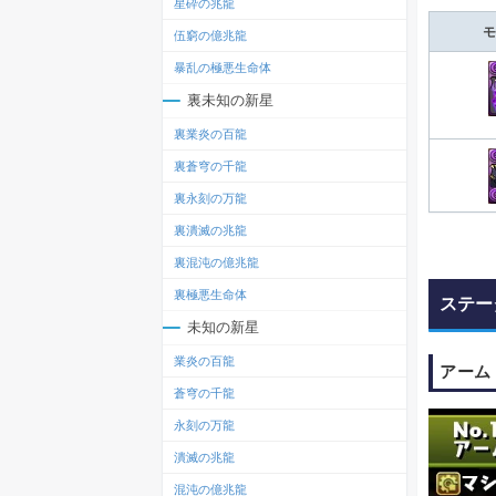
星砕の兆龍
モ
伍窮の億兆龍
暴乱の極悪生命体
裏未知の新星
裏業炎の百龍
裏蒼穹の千龍
裏永刻の万龍
裏潰滅の兆龍
裏混沌の億兆龍
裏極悪生命体
ステー
未知の新星
業炎の百龍
アーム
蒼穹の千龍
永刻の万龍
潰滅の兆龍
混沌の億兆龍