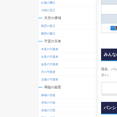
紅蓮の機王
大樹の霊王
天空の儚域
風雲の龍王
霧雨の魔王
守霊の天体
木星の守護者
みんな
水星の守護者
金星の守護者
現在、バ
月の守護者
さい。
太陽の守護者
再臨の超星
煉燼の百龍
浄罪の千龍
バンシ
深遠の万龍