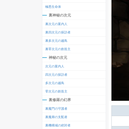
極悪生命体
裏神秘の次元
裏次元の案内人
裏四次元の探訪者
裏多次元の越鳥
裏零次元の創造主
神秘の次元
次元の案内人
四次元の探訪者
多次元の越鳥
零次元の創造主
裏修羅の幻界
裏魔門の守護者
裏魔廊の支配者
裏機構城の絶対者