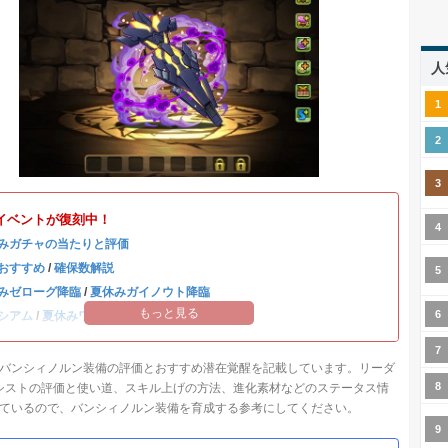
人
イベントが復刻中！
みガチャの当たりと評価
おすすめ
/
確保数解説
みゼローグ降臨
/
夏休みガイノウト降臨
もっと見る
シアム
/
夏休みワンタッチ
バンシィノルン装備の評価とおすすめ潜在覚醒を記載しています。リーダ
アシストの評価と使い道、スキル上げの方法、進化素材などのステータス情
ているので、バンシィノルン装備を育成する参考にしてください。