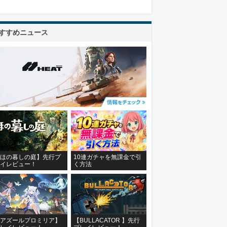
すすめニュース
ほの暮しの庭】先行プ
10連ガチャを無課金で引
イレビュー！
く方法
アズールプロミリア】
【BULLACATOR 】先行