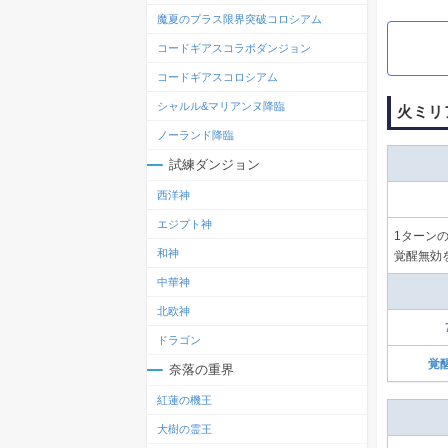
魔夏のプラス限界突破コロシアム
コードギアスコラボダンジョン
コードギアスコロシアム
シャルル&マリアンヌ降臨
火ミリ
ノーランド降臨
試練ダンジョン
西洋神
エジプト神
1ターン
和神
覚醒無効
中華神
北欧神
ドラゴン
覚
奈落の重界
紅蓮の機王
大樹の霊王