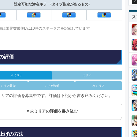
プ
設定可能な潜在キラー(タイプ指定があるもの)
ス
数値は限界突破後Lv.110時のステータスを記載しています
の評価
火ミリア
ミリア
岐ミリア装備
ミリア装備
水ミリア
ミリアの評価を募集中です。評価は下記から書き込みください。
▼火ミリアの評価を書き込む
上げの方法