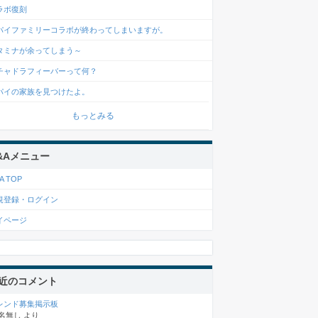
ラボ復刻
パイファミリーコラボが終わってしまいますが。
タミナが余ってしまう～
チャドラフィーバーって何？
パイの家族を見つけたよ。
もっとみる
&Aメニュー
A TOP
規登録・ログイン
イページ
近のコメント
レンド募集掲示板
名無し
より