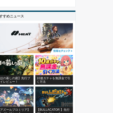
すすめニュース
ほの暮しの庭】先行プ
10連ガチャを無課金で引
イレビュー！
く方法
アズールプロミリア】
【BULLACATOR 】先行