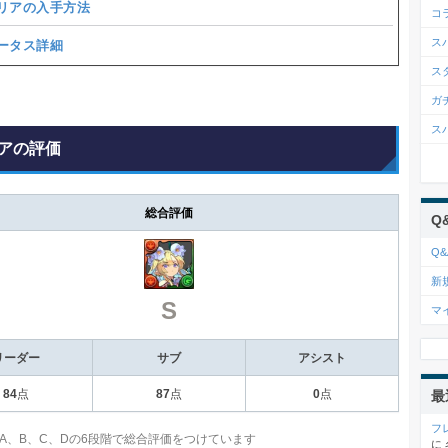
リアの入手方法
コ
ス
ータス詳細
ス
ガ
ス
アの評価
総合評価
Q
Q&
新
S
マ
リーダー
サブ
アシスト
84
点
87
点
0
点
最
フ
、A、B、C、Dの6段階で総合評価をつけています
に