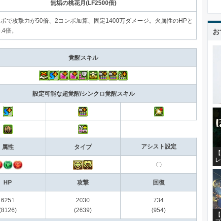
無垢の桃花月(LF2500倍)
ンボで攻撃力が50倍、2コンボ加算、固定1400万ダメージ。火属性のHPと
お
.4倍。
覚醒スキル
設定可能な超覚醒/シンクロ覚醒スキル
アシスト設定
属性
タイプ
【
レ
〇
HP
攻撃
回復
6251
2030
734
(8126)
(2639)
(954)
【