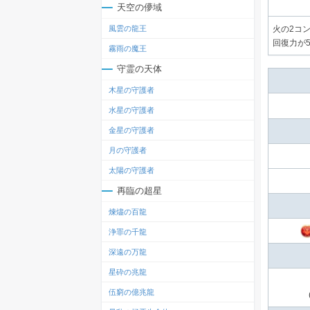
天空の儚域
風雲の龍王
火の2コ
回復力が5
霧雨の魔王
守霊の天体
木星の守護者
水星の守護者
金星の守護者
月の守護者
太陽の守護者
再臨の超星
煉燼の百龍
浄罪の千龍
深遠の万龍
星砕の兆龍
伍窮の億兆龍