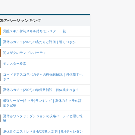
気のページランキング
覚醒スキル付与スキル持ちモンスター一覧
夏休みガチャ(2026)の当たりと評価｜引くべきか
闇スザクのテンプレパーティ
モンスター検索
コードギアスコラボガチャの確保数解説｜何体残すべ
き？
夏休みガチャ(2026)の確保数解説｜何体残すべき？
最強リーダー(キャラ)ランキング｜夏休みキャラの評
価を記載
夏休みワンタッチダンジョンの攻略パーティと隠し報
酬
夏休みクエストレベル4の攻略と対策｜8月チャレダン