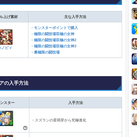
ル上げ素材
主な入手方法
・
モンスターポイントで購入
・
極限の闘技場双極の女神
・
極限の闘技場双極の女神2
・
極限の闘技場双極の女神3
ホノピィ
・
裏極限の闘技場
アの入手方法
ンスター
入手方法
・スズランの星萌芽から究極進化