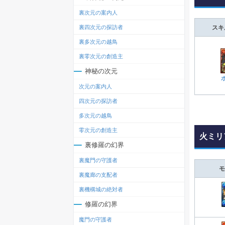
裏次元の案内人
裏四次元の探訪者
スキ
裏多次元の越鳥
裏零次元の創造主
神秘の次元
次元の案内人
四次元の探訪者
多次元の越鳥
零次元の創造主
火ミリ
裏修羅の幻界
裏魔門の守護者
モ
裏魔廊の支配者
裏機構城の絶対者
修羅の幻界
魔門の守護者