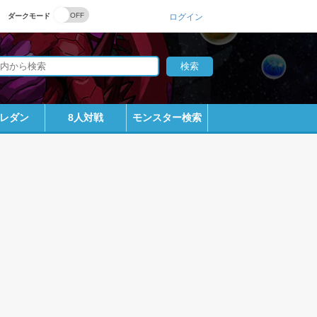
ダークモード
ログイン
レダン
8人対戦
モンスター検索