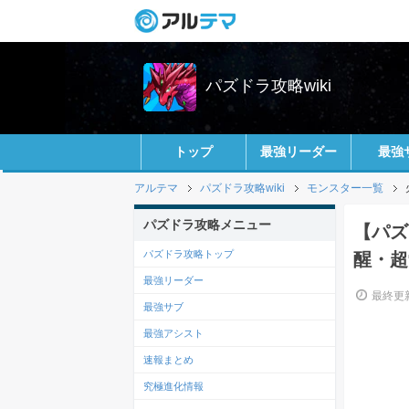
パズドラ攻略wiki
トップ
最強リーダー
最強
アルテマ
パズドラ攻略wiki
モンスター一覧
パズドラ攻略メニュー
【パズ
パズドラ攻略トップ
醒・超
最強リーダー
最終更新
最強サブ
最強アシスト
速報まとめ
究極進化情報