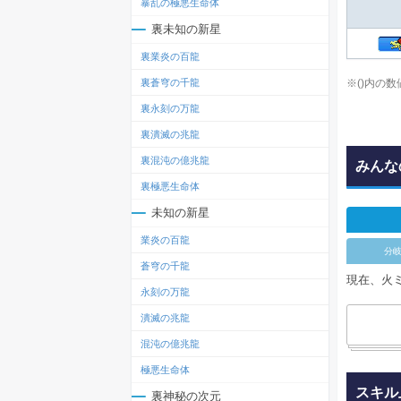
暴乱の極悪生命体
裏未知の新星
裏業炎の百龍
※()内の
裏蒼穹の千龍
裏永刻の万龍
裏潰滅の兆龍
裏混沌の億兆龍
みんな
裏極悪生命体
未知の新星
業炎の百龍
分
蒼穹の千龍
現在、火
永刻の万龍
潰滅の兆龍
混沌の億兆龍
極悪生命体
スキル
裏神秘の次元