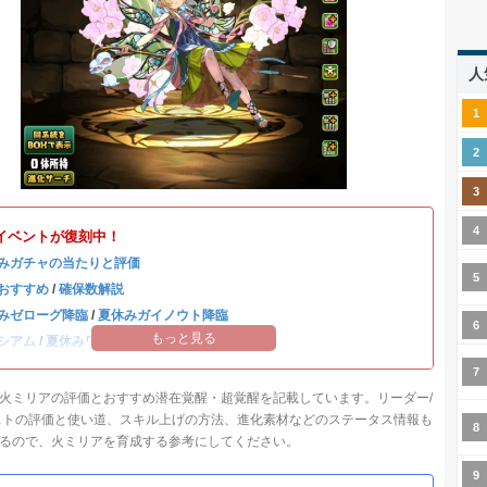
人
イベントが復刻中！
みガチャの当たりと評価
おすすめ
/
確保数解説
みゼローグ降臨
/
夏休みガイノウト降臨
もっと見る
シアム
/
夏休みワンタッチ
火ミリアの評価とおすすめ潜在覚醒・超覚醒を記載しています。リーダー/
ストの評価と使い道、スキル上げの方法、進化素材などのステータス情報も
るので、火ミリアを育成する参考にしてください。