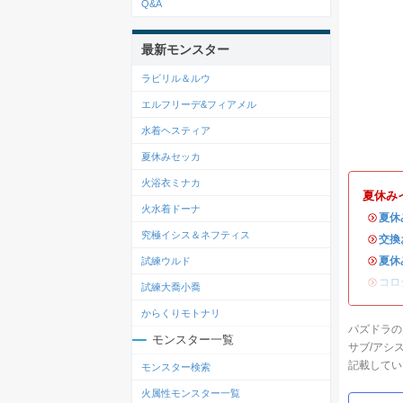
Q&A
最新モンスター
ラビリル＆ルウ
エルフリーデ&フィアメル
水着ヘスティア
夏休みセッカ
火浴衣ミナカ
夏休み
火水着ドーナ
・
夏休
究極イシス＆ネフティス
・
交換
・
夏休
試練ウルド
・
コロ
試練大喬小喬
からくりモトナリ
パズドラの
モンスター一覧
サブ/アシ
記載してい
モンスター検索
火属性モンスター一覧