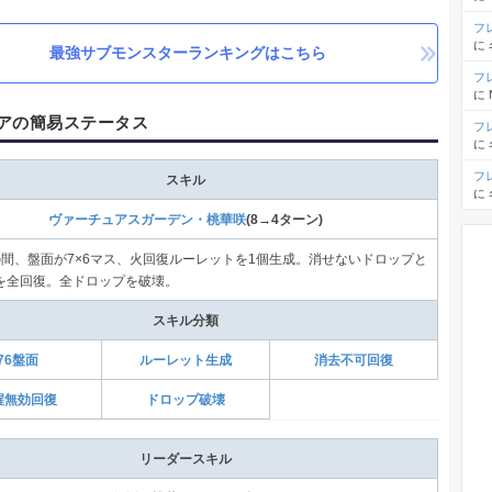
フ
に
最強サブモンスターランキングはこちら
フ
に
アの簡易ステータス
フ
に
フ
スキル
に
ヴァーチュアスガーデン・桃華咲
(8→4ターン)
の間、盤面が7×6マス、火回復ルーレットを1個生成。消せないドロップと
を全回復。全ドロップを破壊。
スキル分類
76盤面
ルーレット生成
消去不可回復
醒無効回復
ドロップ破壊
リーダースキル