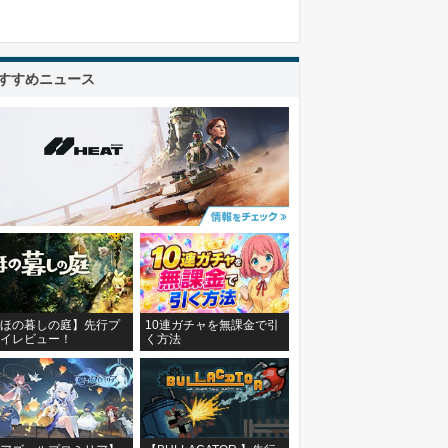
すすめニュース
ほの暮しの庭】先行プ
10連ガチャを無課金で引
イレビュー！
く方法