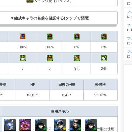
タイプ強化【バランス】
に
フ
に
▼編成キャラの名前を確認する(タップで開閉)
フ
に
フ
に
100%
100%
0%
0%
フ
に
○
○
なし
2個
倍率
HP
回復力+99
軽減率
25
83,825
8,417
95.16%
使用スキル
→
→
×2→
→
→
の順に使用