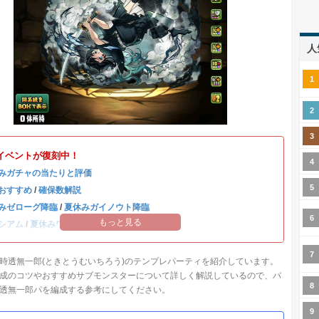
人
イベントが復刻中！
みガチャの当たりと評価
おすすめ
/
確保数解説
みゼローグ降臨
/
夏休みガイノウト降臨
もっと見る
シアム
/
夏休みワンタッチ
時透無一郎(ときとうむいちろう)のテンプレパーティを紹介しています。
成のコツやおすすめサブモンスターについて詳しく解説しているので、パ
透無一郎パを編成する参考にしてください。