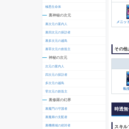
極悪生命体
裏神秘の次元
メニッ
裏次元の案内人
裏四次元の探訪者
裏多次元の越鳥
その他
裏零次元の創造主
神秘の次元
次元の案内人
四次元の探訪者
多次元の越鳥
転
零次元の創造主
裏修羅の幻界
時透無
裏魔門の守護者
裏魔廊の支配者
裏機構城の絶対者
スキル