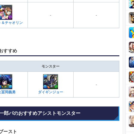
-
-
ト＆チャオリン
おすすめ
モンスター
-
生冨岡義勇
ダイギンジョー
一郎パのおすすめアシストモンスター
ブースト