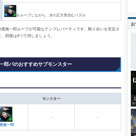
をループしながら、水の正方形含むパズル
お
時透無一郎ループが可能なテンプレパーティです。殴り合いを安定さ
に、回復は4つで消しましょう。
一郎パのおすすめサブモンスター
【
モンスター
レ
-
-
透無一郎