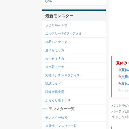
Q&A
最新モンスター
ラビリル＆ルウ
エルフリーデ&フィアメル
水着ヘスティア
夏休みセッカ
火浴衣ミナカ
夏休み
火水着ドーナ
・
夏休
究極イシス＆ネフティス
・
交換
・
夏休
試練ウルド
・
コロ
試練大喬小喬
からくりモトナリ
パズドラの
モンスター一覧
パーティ編
ズドラで時
モンスター検索
火属性モンスター一覧