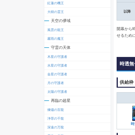
紅蓮の機王
以降
大樹の霊王
天空の儚域
開幕から
風雲の龍王
せるため
霧雨の魔王
守霊の天体
木星の守護者
時透無
水星の守護者
金星の守護者
供給枠
月の守護者
太陽の守護者
再臨の超星
煉燼の百龍
浄罪の千龍
時
深遠の万龍