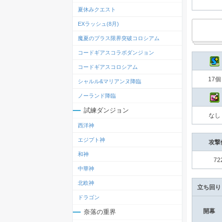
夏休みクエスト
EXラッシュ(8月)
魔夏のプラス限界突破コロシアム
コードギアスコラボダンジョン
コードギアスコロシアム
17個
シャルル&マリアンヌ降臨
ノーランド降臨
試練ダンジョン
なし
西洋神
エジプト神
攻撃
和神
72
中華神
北欧神
立ち回り
ドラゴン
開幕
奈落の重界