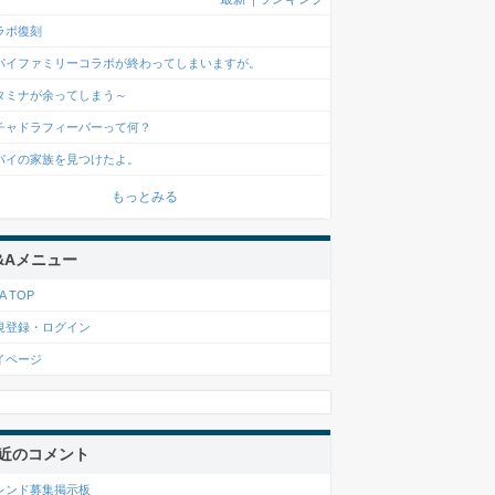
ラボ復刻
パイファミリーコラボが終わってしまいますが。
タミナが余ってしまう～
チャドラフィーバーって何？
パイの家族を見つけたよ。
もっとみる
&Aメニュー
A TOP
規登録・ログイン
イページ
近のコメント
レンド募集掲示板