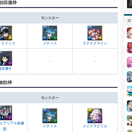
【
効回復枠
プ
モンスター
ス
メティス
イドイシス
ラクスクライン
-
-
清水潔子
無効枠
モンスター
エアリアル改修
メティス
メイドラビリル
型