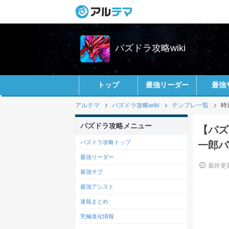
パズドラ攻略wiki
トップ
最強リーダー
最強
アルテマ
パズドラ攻略wiki
テンプレ一覧
時
パズドラ攻略メニュー
【パズ
パズドラ攻略トップ
一郎パ
最強リーダー
最終更新
最強サブ
最強アシスト
速報まとめ
究極進化情報