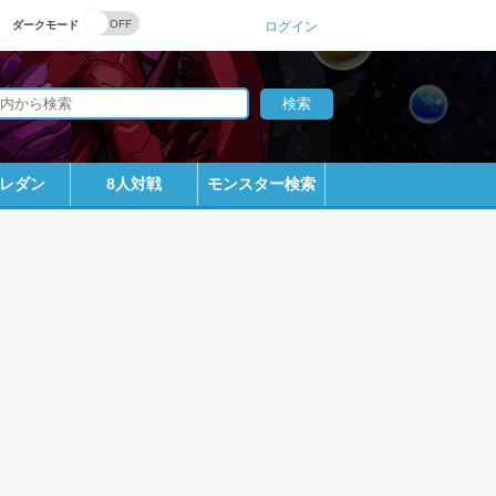
ダークモード
ログイン
レダン
8人対戦
モンスター検索