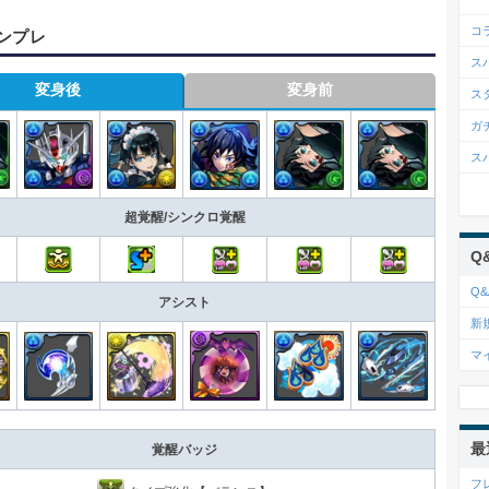
コ
ンプレ
ス
変身後
変身前
ス
ガ
ス
超覚醒/シンクロ覚醒
Q
Q&
アシスト
新
マ
最
覚醒バッジ
フ