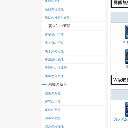
星砕の兆龍
覚醒無
伍窮の億兆龍
暴乱の極悪生命体
裏未知の新星
裏業炎の百龍
メ
裏蒼穹の千龍
裏永刻の万龍
裏潰滅の兆龍
裏混沌の億兆龍
裏極悪生命体
W吸収
未知の新星
業炎の百龍
蒼穹の千龍
永刻の万龍
潰滅の兆龍
ガンダム
混沌の億兆龍