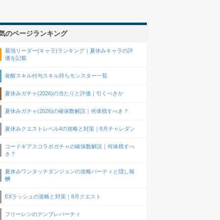
気のページランキング
最強リーダー(キャラ)ランキング｜夏休みキャラの評
価を記載
覚醒スキル付与スキル持ちモンスター一覧
夏休みガチャ(2026)の当たりと評価｜引くべきか
夏休みガチャ(2026)の確保数解説｜何体残すべき？
夏休みクエストレベル4の攻略と対策｜8月チャレダン
コードギアスコラボガチャの確保数解説｜何体残すべ
き？
夏休みワンタッチダンジョンの攻略パーティと隠し報
酬
EXラッシュの攻略と対策｜8月クエスト
フリーレンのテンプレパーティ