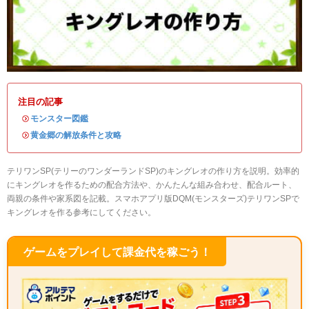
注目の記事
・
モンスター図鑑
・
黄金郷の解放条件と攻略
テリワンSP(テリーのワンダーランドSP)のキングレオの作り方を説明。効率的
にキングレオを作るための配合方法や、かんたんな組み合わせ、配合ルート、
両親の条件や家系図を記載。スマホアプリ版DQM(モンスターズ)テリワンSPで
キングレオを作る参考にしてください。
ゲームをプレイして課金代を稼ごう！