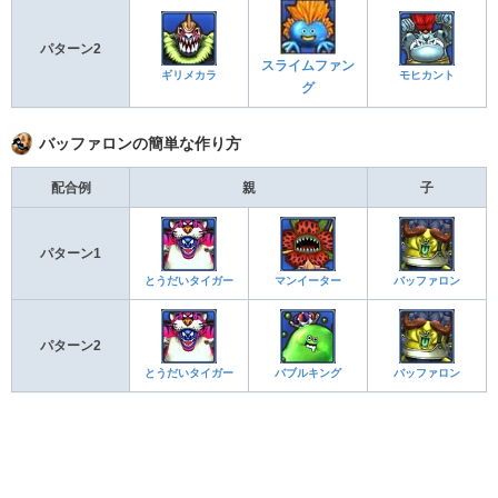
パターン2
スライムファン
ギリメカラ
モヒカント
グ
バッファロンの簡単な作り方
配合例
親
子
パターン1
とうだいタイガー
マンイーター
バッファロン
パターン2
とうだいタイガー
バブルキング
バッファロン