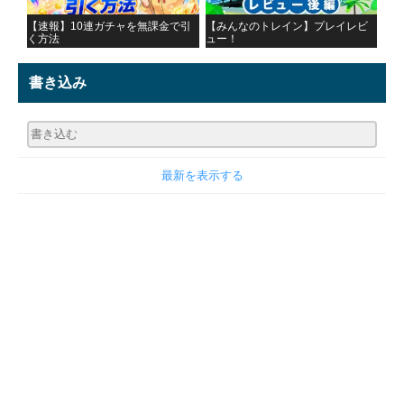
【速報】10連ガチャを無課金で引
【みんなのトレイン】プレイレビ
く方法
ュー！
書き込み
最新を表示する