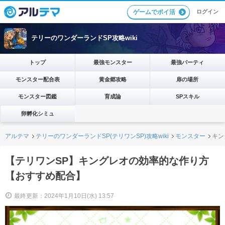
ログイン
ゲームでポイ活
テリーのワンダーランドSP攻略wiki
トップ
最強モンスター
最強パーティ
モンスター配合表
黄金郷攻略
扉の場所
モンスター図鑑
育成論
SPスキル
卵孵化シミュ
アルテマ
テリーのワンダーランドSP(テリワンSP)攻略wiki
モンスター
キン
【テリワンSP】キングレオの効率的な作り方
【おすすめ配合】
最終更新：2024年1月10日(水) 13:57