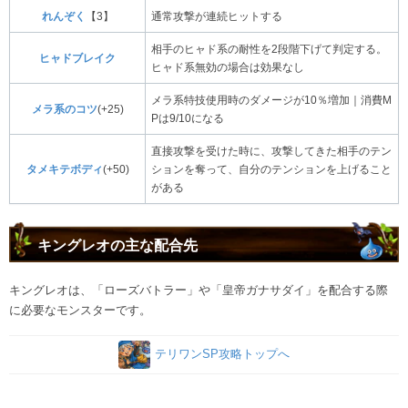
れんぞく
【3】
通常攻撃が連続ヒットする
相手のヒャド系の耐性を2段階下げて判定する。
ヒャドブレイク
ヒャド系無効の場合は効果なし
メラ系特技使用時のダメージが10％増加｜消費M
メラ系のコツ
(+25)
Pは9/10になる
直接攻撃を受けた時に、攻撃してきた相手のテン
タメキテボディ
(+50)
ションを奪って、自分のテンションを上げること
がある
キングレオの主な配合先
キングレオは、「ローズバトラー」や「皇帝ガナサダイ」を配合する際
に必要なモンスターです。
テリワンSP攻略トップへ