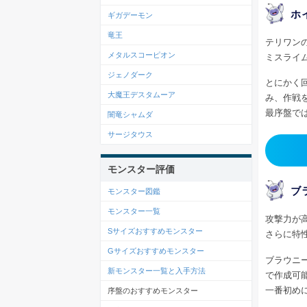
ホ
ギガデーモン
竜王
テリワン
メタルスコーピオン
ミスライ
ジェノダーク
とにかく
大魔王デスタムーア
み、作戦
最序盤で
闇竜シャムダ
サージタウス
モンスター評価
ブ
モンスター図鑑
モンスター一覧
攻撃力が
Sサイズおすすめモンスター
さらに特
Gサイズおすすめモンスター
ブラウニ
新モンスター一覧と入手方法
で作成可
一番初め
序盤のおすすめモンスター