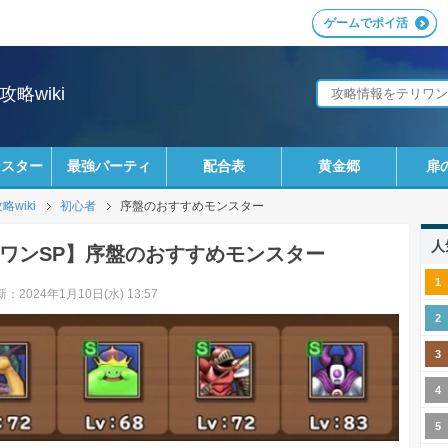
ゲームでポイ活
略wiki
ンスター
最強パーティ
配合表
黄金郷
扉
wiki
初心者
序盤のおすすめモンスター
人
ワンSP】序盤のおすすめモンスター
：2024年1月10日(水) 13:57