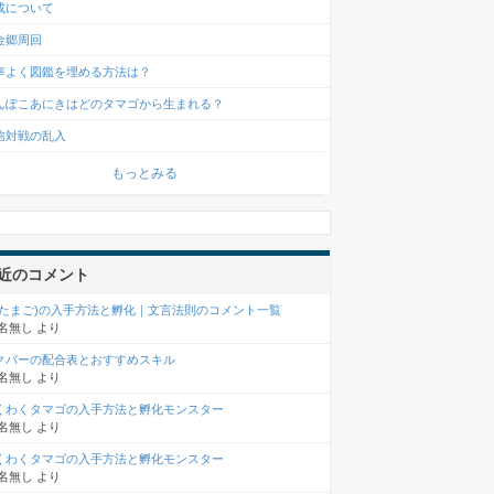
成について
金郷周回
率よく図鑑を埋める方法は？
んぽこあにきはどのタマゴから生まれる？
信対戦の乱入
もっとみる
近のコメント
(たまご)の入手方法と孵化｜文言法則のコメント一覧
名無し
より
クバーの配合表とおすすめスキル
名無し
より
くわくタマゴの入手方法と孵化モンスター
名無し
より
くわくタマゴの入手方法と孵化モンスター
名無し
より