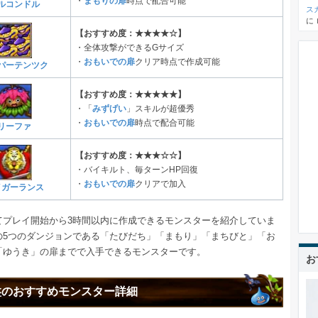
・
まもりの扉
時点で配合可能
ルコンドル
ス
に
【おすすめ度：★★★★☆】
・全体攻撃ができるGサイズ
・
おもいでの扉
クリア時点で作成可能
パーテンツク
【おすすめ度：★★★★★】
・「
みずげい
」スキルが超優秀
・
おもいでの扉
時点で配合可能
リーファ
【おすすめ度：★★★☆☆】
・バイキルト、毎ターンHP回復
・
おもいでの扉
クリアで加入
イガーランス
てプレイ開始から3時間以内に作成できるモンスターを紹介していま
の5つのダンジョンである「たびだち」「まもり」「まちびと」「お
「ゆうき」の扉までで入手できるモンスターです。
お
盤のおすすめモンスター詳細