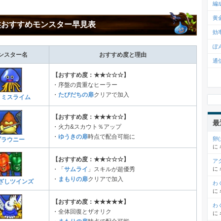
編
黄
盤おすすめモンスター早見表
効
ぽ
ンスター名
おすすめ度と理由
通
【おすすめ度：★★☆☆☆】
・序盤の貴重なヒーラー
・
たびだちの扉
クリアで加入
イミスライム
【おすすめ度：★★★☆☆】
最
・火力&スカウト％アップ
・
ゆうきの扉
時点で配合可能に
卵
ブラウニー
に
【おすすめ度：★★☆☆☆】
ア
に
・「
サムライ
」スキルが超優秀
・
まもりの扉
クリアで加入
ざしツインズ
わ
に
【おすすめ度：★★★★★】
わ
・全体回復とザオリク
に