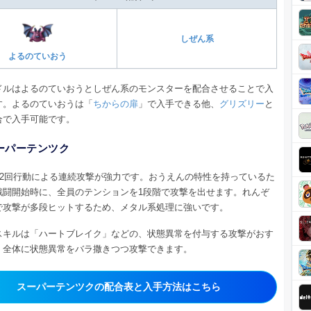
しぜん系
よるのていおう
ドルはよるのていおうとしぜん系のモンスターを配合させることで入
す。よるのていおうは「
ちからの扉
」で入手できる他、
グリズリー
と
合で入手可能です。
ーパーテンツク
+2回行動による連続攻撃が強力です。おうえんの特性を持っているた
戦闘開始時に、全員のテンションを1段階で攻撃を出せます。れんぞ
で攻撃が多段ヒットするため、メタル系処理に強いです。
スキルは「ハートブレイク」などの、状態異常を付与する攻撃がおす
。全体に状態異常をバラ撒きつつ攻撃できます。
スーパーテンツクの配合表と入手方法はこちら