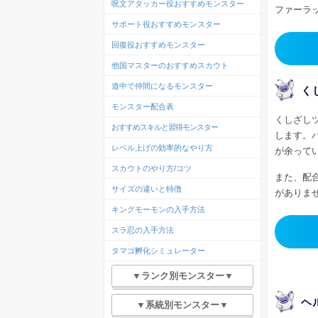
呪文アタッカー役おすすめモンスター
ファーラ
サポート役おすすめモンスター
回復役おすすめモンスター
他国マスターのおすすめスカウト
道中で仲間になるモンスター
く
モンスター配合表
くしざし
おすすめスキルと習得モンスター
します。
レベル上げの効率的なやり方
が余って
スカウトのやり方/コツ
また、配
サイズの違いと特徴
がありま
キングモーモンの入手方法
スラ忍の入手方法
タマゴ孵化シミュレーター
▼ランク別モンスター▼
ヘ
▼系統別モンスター▼