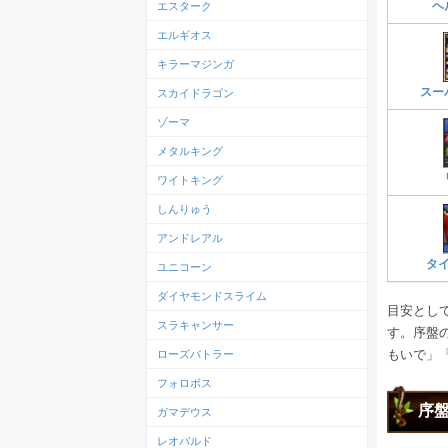
エスターク
ヘ
エルギオス
キラーマジンガ
スー
スカイドラゴン
ゾーマ
メタルキング
ワイトキング
しんりゅう
アンドレアル
タ
ユニコーン
ダイヤモンドスライム
目安とし
スラキャンサー
す。序盤
もいで」
ローズバトラー
フォロボス
序
ガマデウス
レオパルド