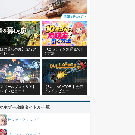
ほの暮しの庭】先行プ
10連ガチャを無課金で引
イレビュー！
く方法
アズールプロミリア】
【BULLACATOR 】先行
レイレビュー！
プレイレビュー！
マホゲー攻略タイトル一覧
サファイアスフィア
ドルフィンウェーブ