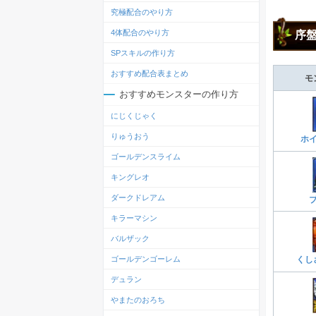
究極配合のやり方
4体配合のやり方
序
SPスキルの作り方
おすすめ配合表まとめ
モ
おすすめモンスターの作り方
にじくじゃく
りゅうおう
ホ
ゴールデンスライム
キングレオ
ダークドレアム
キラーマシン
バルザック
ゴールデンゴーレム
くし
デュラン
やまたのおろち