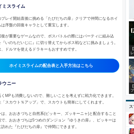
イミスライム
のプレイ開始直後に挑める「たびだちの扉」クリアで仲間になるホイ
ムは序盤の回復キャラとして重宝します。
回復が重要なゲームなので、ボスバトルの際にはパーティに組み込
を『いのちだいじに』に切り替えてからボス戦などに挑みましょう。
【
は、ドルマを使えるドラキーもおすすめです。
レ
ホイミスライムの配合表と入手方法はこちら
ラウニー
【
プ
高くMPも消費しないので、難しいことを考えずに戦力化できます。
性「スカウト％アップ」で、スカウトも簡単にしてくれます。
ス
ーは、おおきづちと自然系(ピッキー、ズッキーニャ)と配合すること
能で、おおきづちは5つめのダンジョン『ゆうきの扉』、ピッキーは
に訪れた『たびだちの扉』で仲間にできます。