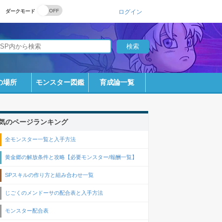
ダークモード
ログイン
の場所
モンスター図鑑
育成論一覧
気のページランキング
全モンスター一覧と入手方法
黄金郷の解放条件と攻略【必要モンスター/報酬一覧】
SPスキルの作り方と組み合わせ一覧
じごくのメンドーサの配合表と入手方法
モンスター配合表