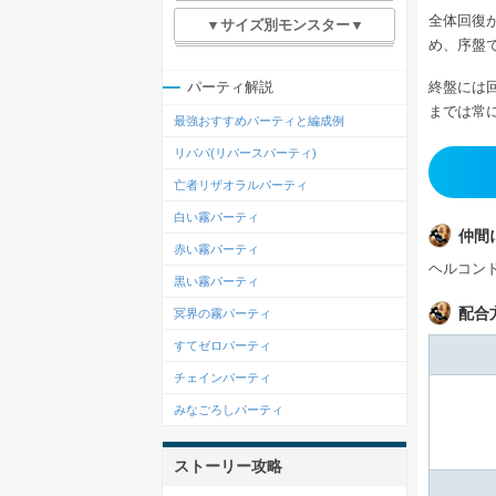
全体回復
▼サイズ別モンスター▼
め、序盤
終盤には
パーティ解説
までは常
最強おすすめパーティと編成例
リバパ(リバースパーティ)
亡者リザオラルパーティ
白い霧パーティ
仲間
赤い霧パーティ
ヘルコン
黒い霧パーティ
配合
冥界の霧パーティ
すてゼロパーティ
チェインパーティ
みなごろしパーティ
ストーリー攻略