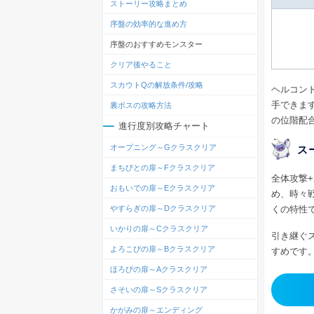
ストーリー攻略まとめ
序盤の効率的な進め方
序盤のおすすめモンスター
クリア後やること
スカウトQの解放条件/攻略
ヘルコン
手できま
裏ボスの攻略方法
の位階配
進行度別攻略チャート
オープニング～Gクラスクリア
ス
まちびとの扉～Fクラスクリア
全体攻撃
おもいでの扉～Eクラスクリア
め、時々
くの特性
やすらぎの扉～Dクラスクリア
いかりの扉～Cクラスクリア
引き継ぐ
よろこびの扉～Bクラスクリア
すめです
ほろびの扉～Aクラスクリア
さそいの扉～Sクラスクリア
かがみの扉～エンディング