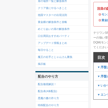
扉の場所一覧と解放条件
クリア後にやるべきこと
注目の
・
モン
他国マスターの出現法則
・
黄金
黄金郷の解放条件と攻略
めぐりあいの扉の解放条件
テリワンS
口伝周回おすすめパーティ
ーの強い理
DQM(モ
アップデート情報まとめ
てください
毎日やること
魔王の右手とじゃんけん勝負
目次
掲示板
▼序盤
配合のやり方
▼序盤
配合徹底解説！
▼いか
配合表(4体配合)
▼エン
悪魔の書の作り方
特殊配合のやり方