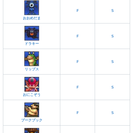
F
S
おおめだま
F
S
ドラキー
F
S
リップス
F
S
おにこぞう
F
S
プークプック