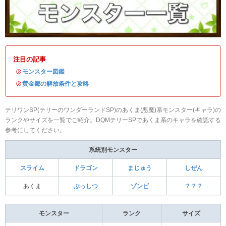
注目の記事
・
モンスター図鑑
・
黄金郷の解放条件と攻略
テリワンSP(テリーのワンダーランドSP)のあくま(悪魔)系モンスター(キャラ)の
ランクやサイズを一覧でご紹介。DQMテリーSPであくま系のキャラを確認する
参考にしてください。
系統別モンスター
スライム
ドラゴン
まじゅう
しぜん
あくま
ぶっしつ
ゾンビ
？？？
モンスター
ランク
サイズ