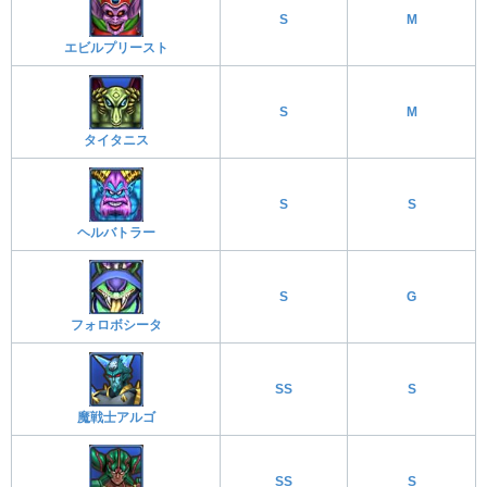
S
M
エビルプリースト
S
M
タイタニス
S
S
ヘルバトラー
S
G
フォロボシータ
SS
S
魔戦士アルゴ
SS
S