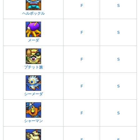
F
S
ヘルボックル
F
S
メーダ
F
S
プチット族
F
S
シーメーダ
F
S
シャーマン