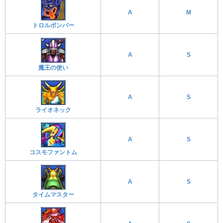
A
M
トロルボンバー
A
S
魔王の使い
A
S
ライオネック
A
S
コスモファントム
A
S
タイムマスター