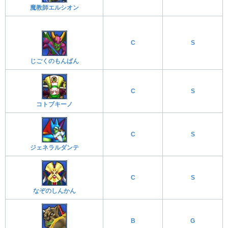
魔教師エルシオン
C
S
じごくのもんばん
C
S
コトブキーノ
C
S
ジェネラルダンテ
C
S
なぞのしんかん
B
G