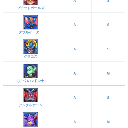
A
S
プチットガールズ
A
S
ダブルイーター
A
S
グラコス
A
M
じごくのマドンナ
A
S
アンクルホーン
A
M