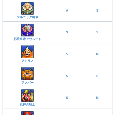
A
S
ゲルニック将軍
S
S
邪眼皇帝アウルート
S
M
アトラス
S
S
アクバー
S
M
死神の騎士