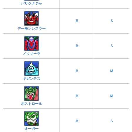
バリクナジャ
B
S
デーモンレスラー
B
S
メッサーラ
B
M
ギガンテス
B
M
ボストロール
B
S
オーガー