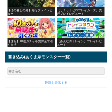
【ほの暮しの庭】先行プレイレビ
【リミットゼロブレイカーズ】先
ュー！
行プレイレビュー！
【速報】10連ガチャを無課金で引
【みんなのトレイン】プレイレビ
く方法
ュー！
書き込み
(あくま系モンスター一覧)
最新を表示する