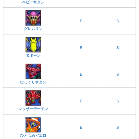
ベビーサタン
E
S
グレムリン
E
S
ヌボーン
E
S
びっくりサタン
E
S
レッサーデーモン
E
S
ひとつめピエロ