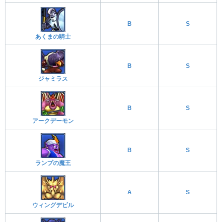
B
S
あくまの騎士
B
S
ジャミラス
B
S
アークデーモン
B
S
ランプの魔王
A
S
ウィングデビル