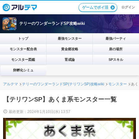
ログイン
ゲームでポイ活
テリーのワンダーランドSP攻略wiki
トップ
最強モンスター
最強パーティ
モンスター配合表
黄金郷攻略
扉の場所
モンスター図鑑
育成論
SPスキル
卵孵化シミュ
アルテマ
テリーのワンダーランドSP(テリワンSP)攻略wiki
モンスター
あく
【テリワンSP】あくま系モンスター一覧
最終更新：2024年1月10日(水) 13:57