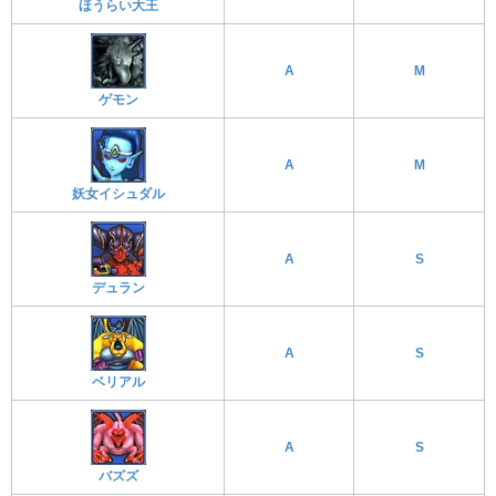
ほうらい大王
A
M
ゲモン
A
M
妖女イシュダル
A
S
デュラン
A
S
ベリアル
A
S
バズズ