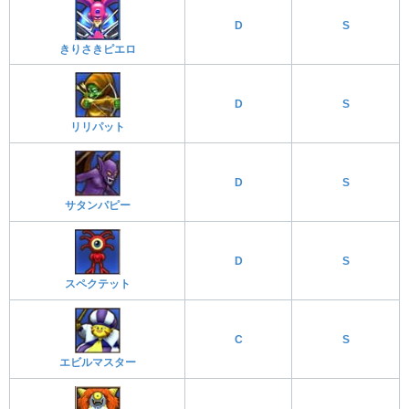
D
S
きりさきピエロ
D
S
リリパット
D
S
サタンパピー
D
S
スペクテット
C
S
エビルマスター