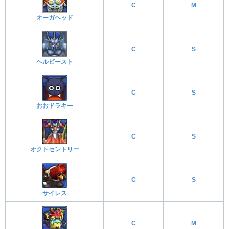
C
M
オーガヘッド
C
S
ヘルビースト
C
S
おおドラキー
C
S
オクトセントリー
C
S
サイレス
C
M