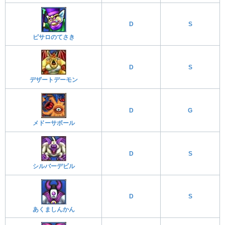
D
S
ピサロのてさき
D
S
デザートデーモン
D
G
メドーサボール
D
S
シルバーデビル
D
S
あくましんかん