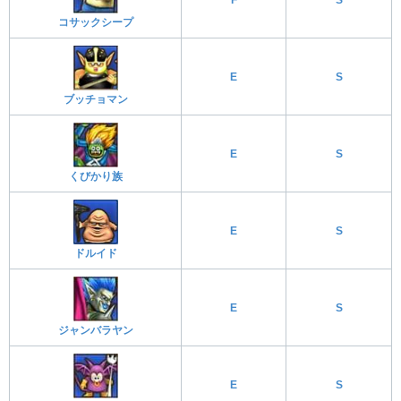
F
S
コサックシープ
E
S
ブッチョマン
E
S
くびかり族
E
S
ドルイド
E
S
ジャンバラヤン
E
S