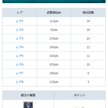
レア
必要強化pts
強化回数
レア1
113pts
18
レア2
92pts
16
レア3
155pts
14
レア4
200pts
12
レア5
320pts
11
レア6
420pts
10
レア7
280pts
6
レア8
120pts
3
鎧玉の種類
ポイント