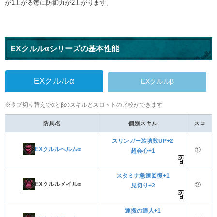
が1上がる毎に防御力が2上がります。
EXクルルαシリーズの基本性能
EXクルルα
EXクルルβ
※タブ切り替えでαとβのスキルとスロットの比較ができます
防具名
個別スキル
スロ
スリンガー装填数UP+2
EXクルルヘルムα
①--
超会心+1
スタミナ急速回復+1
EXクルルメイルα
②--
見切り+2
運搬の達人+1