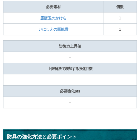
必要素材
個数
霊脈玉のかけら
1
いにしえの巨龍骨
1
防御力上昇値
-
上限解放で増加する強化回数
-
必要強化pts
-
防具の強化方法と必要ポイント