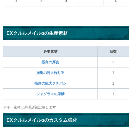
0
-3
0
1
0
EXクルルメイルαの生産素材
必要素材
個数
掻鳥の厚皮
2
掻鳥の特大飾り羽
1
掻鳥の巨大クチバシ
1
ジャグラスの厚鱗
1
※キー素材は判明次第記載します
EXクルルメイルαのカスタム強化