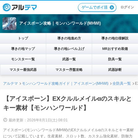
ログイン
ゲームでポイ活
アイスボーン攻略｜モンハンワールド(MHWI)
トップ
導きの地進め方
導きの地仕様解説
導きの地マップ
導きの地レベル上げ
MRおすすめ装備
モンスター一覧
武器一覧
防具一覧
マスター最強武器
マスター序盤攻略
武器診断
アルテマ
モンハンワールド攻略ガイド｜アイスボーン(MHWI)
全防具一覧
【アイスボーン】EXクルルメイルαのスキルと
キー素材【モンハンワールド】
最終更新：2026年8月1日(土) 08:01
アイスボーン(モンハンワールド/MHW)のEXクルルメイルαのスキルとキー素材
について記載しています。生産素材、スロット数、カスタム強化素材、防御力