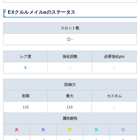
EXクルルメイルαのステータス
スロット数
②--
レア度
強化回数
必要強化pts
9
-
-
防御力
初期
最大
カスタム
116
116
-
属性耐性
火
水
雷
氷
龍