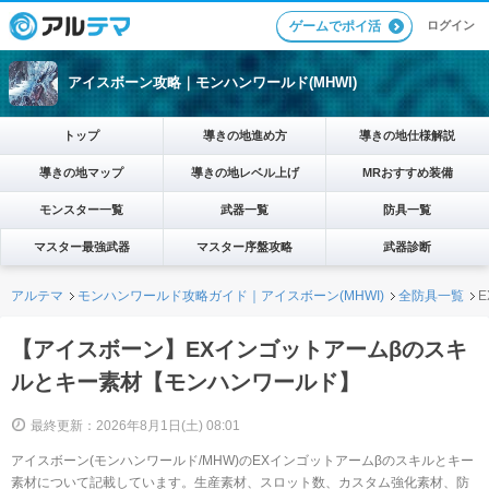
ログイン
ゲームでポイ活
アイスボーン攻略｜モンハンワールド(MHWI)
トップ
導きの地進め方
導きの地仕様解説
導きの地マップ
導きの地レベル上げ
MRおすすめ装備
モンスター一覧
武器一覧
防具一覧
マスター最強武器
マスター序盤攻略
武器診断
アルテマ
モンハンワールド攻略ガイド｜アイスボーン(MHWI)
全防具一覧
【アイスボーン】EXインゴットアームβのスキ
ルとキー素材【モンハンワールド】
最終更新：2026年8月1日(土) 08:01
アイスボーン(モンハンワールド/MHW)のEXインゴットアームβのスキルとキー
素材について記載しています。生産素材、スロット数、カスタム強化素材、防