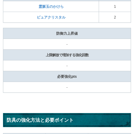
霊脈玉のかけら
1
ピュアクリスタル
2
防御力上昇値
-
上限解放で増加する強化回数
-
必要強化pts
-
防具の強化方法と必要ポイント