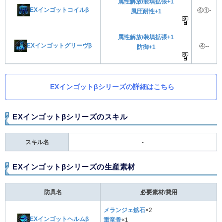
属性解放/装填拡張+1
EXインゴットコイルβ
④①-
風圧耐性+1
属性解放/装填拡張+1
EXインゴットグリーヴβ
④--
防御+1
EXインゴットβシリーズの詳細はこちら
EXインゴットβシリーズのスキル
スキル名
-
EXインゴットβシリーズの生産素材
防具名
必要素材/費用
メランジェ鉱石
×2
EXインゴットヘルムβ
重竜骨
×1