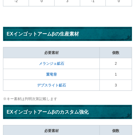
-2
0
3
-1
0
EXインゴットアームβの生産素材
必要素材
個数
メランジェ鉱石
2
重竜骨
1
デプスライト鉱石
3
※キー素材は判明次第記載します
EXインゴットアームβのカスタム強化
必要素材
個数