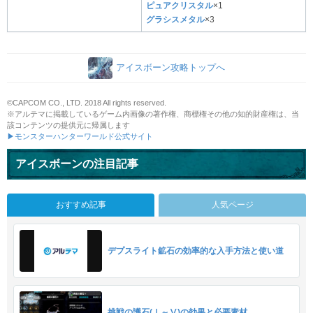
ピュアクリスタル
×1
グラシスメタル
×3
アイスボーン攻略トップへ
©CAPCOM CO., LTD. 2018 All rights reserved.
※アルテマに掲載しているゲーム内画像の著作権、商標権その他の知的財産権は、当
該コンテンツの提供元に帰属します
▶モンスターハンターワールド公式サイト
アイスボーンの注目記事
おすすめ記事
人気ページ
デプスライト鉱石の効率的な入手方法と使い道
挑戦の護石(Ⅰ～Ⅴ)の効果と必要素材