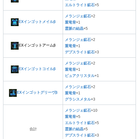
エルトライト鉱石
×5
メランジェ鉱石
×2
EXインゴットメイルβ
重竜骨
×1
霊脈の結晶
×5
メランジェ鉱石
×2
EXインゴットアームβ
重竜骨
×1
デプスライト鉱石
×3
メランジェ鉱石
×2
EXインゴットコイルβ
重竜骨
×1
ピュアクリスタル
×1
メランジェ鉱石
×2
EXインゴットグリーヴβ
重竜骨
×1
グラシスメタル
×3
メランジェ鉱石
×10
重竜骨
×5
エルトライト鉱石
×5
合計
霊脈の結晶
×5
デプスライト鉱石
×3