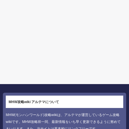
MHW攻略wiki アルテマについて
MHW(モンハンワールド)攻略wikiは、アルテマが運営しているゲーム攻略
wikiです。MHW攻略班一同、最新情報をいち早く更新できるように努めて
まいります。また、当サイトは基本的にリンクフリーです。