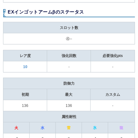
EXインゴットアームβのステータス
スロット数
④--
レア度
強化回数
必要強化pts
10
-
-
防御力
初期
最大
カスタム
136
136
-
属性耐性
火
水
雷
氷
龍