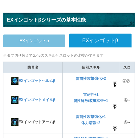
EXインゴットβシリーズの基本性能
EXインゴットβ
EXインゴットα
※タブ切り替えでαとβのスキルとスロットの比較ができます
防具名
個別スキル
スロ
雷属性攻撃強化+2
EXインゴットヘルムβ
④②-
雷耐性+1
EXインゴットメイルβ
④--
属性解放/装填拡張+1
雷属性攻撃強化+1
EXインゴットアームβ
④--
体力増強+2