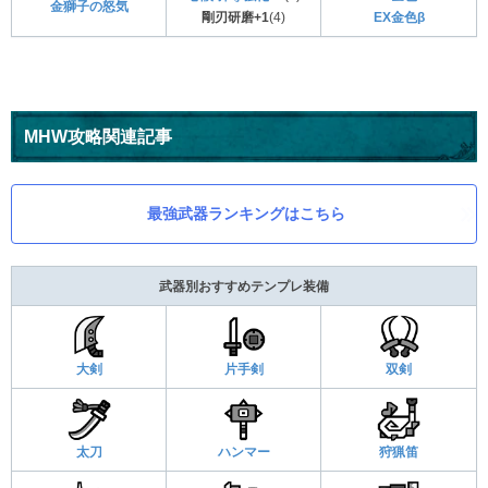
金獅子の怒気
剛刃研磨+1
(4)
EX金色β
MHW攻略関連記事
最強武器ランキングはこちら
武器別おすすめテンプレ装備
大剣
片手剣
双剣
太刀
ハンマー
狩猟笛