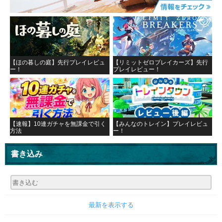
【ほの暮しの庭】先行プレイレビュ
【リミットゼロブレイカーズ】先行
ー！
プレイレビュー！
【速報】10連ガチャを無課金で引く
【みんなのトレイン】プレイレビュ
方法
ー！
書き込み
最新を表示する