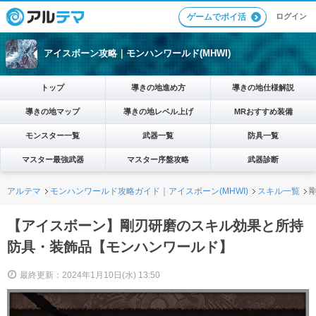
ログイン
ゲームでポイ活
アイスボーン攻略｜モンハンワールド(MHWI)
トップ
導きの地進め方
導きの地仕様解説
導きの地マップ
導きの地レベル上げ
MRおすすめ装備
モンスター一覧
武器一覧
防具一覧
マスター最強武器
マスター序盤攻略
武器診断
アルテマ
モンハンワールド攻略ガイド｜アイスボーン(MHWI)
スキル一覧
【アイスボーン】剛刃研磨のスキル効果と所持
防具・装飾品【モンハンワールド】
最終更新：2024年1月10日(水) 13:50