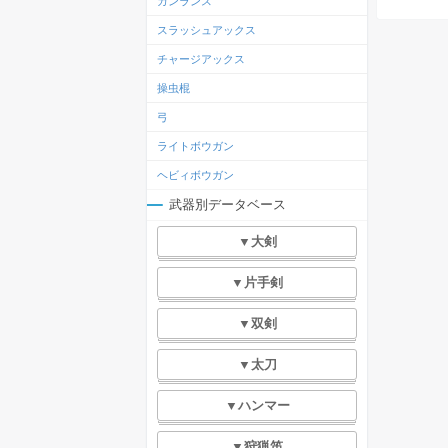
ガンランス
スラッシュアックス
チャージアックス
操虫棍
弓
ライトボウガン
ヘビィボウガン
武器別データベース
▼大剣
▼片手剣
▼双剣
▼太刀
▼ハンマー
▼狩猟笛