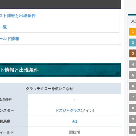
スト情報と出現条件
人
一覧
ールド情報
ト情報と出現条件
クラッチクローを使いこなせ！
出現条件
-
ンスター
ドスジャグラス
(メイン)
難易度
★1
ィールド
闘技場