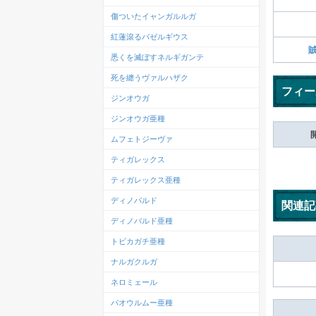
傷ついたイャンガルルガ
紅蓮滾るバゼルギウス
悉くを滅ぼすネルギガンテ
死を纏うヴァルハザク
フィー
ジンオウガ
ジンオウガ亜種
ムフェトジーヴァ
ティガレックス
ティガレックス亜種
ディノバルド
関連記
ディノバルド亜種
トビカガチ亜種
ナルガクルガ
ネロミェール
パオウルムー亜種