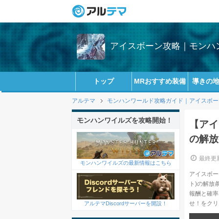
アイスボーン攻略｜モンハン
トップ
MRおすすめ装備
導きの
アルテマ
モンハンワールド攻略ガイド｜アイスボーン(
モンハンワイルズを攻略開始！
【アイ
の解放
最終更新
モンハンワイルズの最新情報はこちら
アイスボー
ト)の解放
報酬と確率
せ！をクリ
アルテマDiscordサーバーを開設！