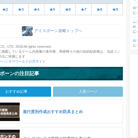
ゆ
★2
★3
★4
★5
★6
★7
★8
★9
に
ム
め
アイスボーン攻略トップへ
に
ゆ
に
, LTD. 2018 All rights reserved.
に掲載しているゲーム内画像の著作権、商標権その他の知的財産権は、当該コン
供元に帰属します
ーハンターワールド公式サイト
ボーンの注目記事
おすすめ記事
人気ページ
進行度別作成おすすめ防具まとめ