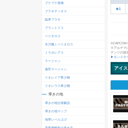
プケプケ亜種
★1
ブラキディオス
臨界ブラキ
ブラントドス
ベリオロス
©CAPCOM CO.
氷刃佩くベリオロス
※アルテマ
テンツの提
ミラボレアス
▶モンスタ
ラージャン
アイス
激昂ラージャン
リオレイア希少種
リオレウス希少種
導きの地
導きの地仕様解説
導きの地マップ
地帯レベル上げ
牙竜種解析の進め方