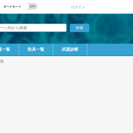
ダークモード
ログイン
器一覧
防具一覧
武器診断
法