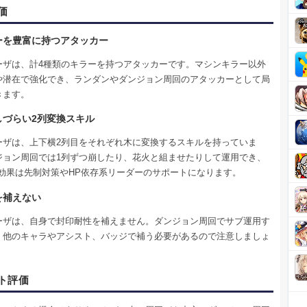
価
ーを豊富に持つアタッカー
ーザは、計4種類のキラーを持つアタッカーです。マシンキラー以外
や潜在で強化でき、ランダンやダンジョン周回のアタッカーとして局
きます。
しづらい2列変換スキル
ーザは、上下横2列目をそれぞれ木に変換するスキルを持っていま
ジョン周回では1列ずつ崩したり、花火と組ませたりして運用でき、
復効果は先制対策やHP依存系リーダーのサポートになります。
を補えない
ーザは、自身で封印耐性を補えません。ダンジョン周回でサブ運用す
、他のキャラやアシスト、バッジで補う必要があるので注意しましょ
ト評価