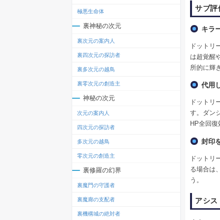
サブ評
極悪生命体
裏神秘の次元
キラ
裏次元の案内人
ドットリ
裏四次元の探訪者
は超覚醒
所的に輝
裏多次元の越鳥
裏零次元の創造主
代用
神秘の次元
ドットリ
す。ダン
次元の案内人
HP全回
四次元の探訪者
封印
多次元の越鳥
零次元の創造主
ドットリ
る場合は
裏修羅の幻界
う。
裏魔門の守護者
裏魔廊の支配者
アシス
裏機構城の絶対者