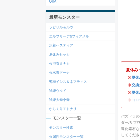
Q&A
最新モンスター
ラビリル＆ルウ
エルフリーデ&フィアメル
水着ヘスティア
夏休みセッカ
火浴衣ミナカ
夏休み
火水着ドーナ
・
夏休
究極イシス＆ネフティス
・
交換
試練ウルド
・
夏休
・
コロ
試練大喬小喬
からくりモトナリ
パズドラの
モンスター一覧
ダー/サブ
モンスター検索
進化素材な
してくださ
火属性モンスター一覧