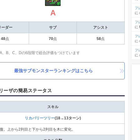
フ
A
に
フ
に
リーダー
サブ
アシスト
フ
48
点
70
点
58
点
に
フ
、A、B、C、Dの6段階で総合評価をつけています
に
最強サブモンスターランキングはこちら
リーザの簡易ステータス
スキル
リカバリーツリー
(18→13ターン)
回復。上から2列目と下から2列目を木に変化。