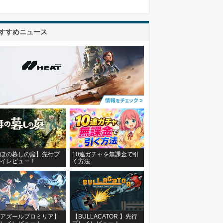
すすめニュース
ほの暮しの庭】先行プ
10連ガチャを無課金で引
イレビュー！
く方法
アズールプロミリア】
【BULLACATOR 】先行