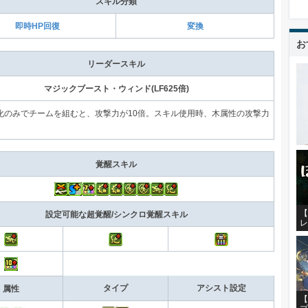
スキル分類
即時HP回復
変換
お
リーダースキル
マジックブースト・ウィンド(LF625倍)
化のみでチームを組むと、攻撃力が10倍。スキル使用時、木属性の攻撃力
覚醒スキル
【
設定可能な超覚醒/シンクロ覚醒スキル
レ
タイプ
アシスト設定
属性
【