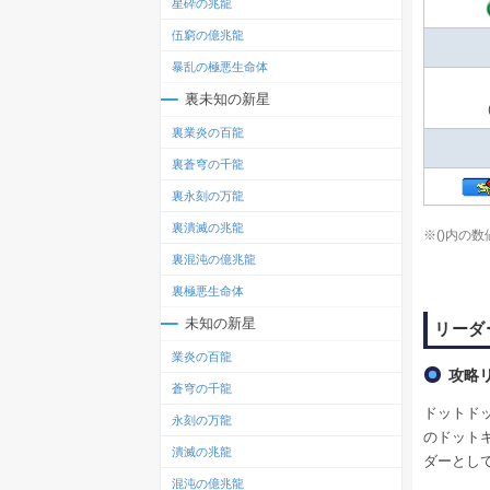
星砕の兆龍
伍窮の億兆龍
暴乱の極悪生命体
裏未知の新星
裏業炎の百龍
裏蒼穹の千龍
裏永刻の万龍
裏潰滅の兆龍
※()内の
裏混沌の億兆龍
裏極悪生命体
未知の新星
リーダ
業炎の百龍
攻略
蒼穹の千龍
ドットド
永刻の万龍
のドット
潰滅の兆龍
ダーとし
混沌の億兆龍