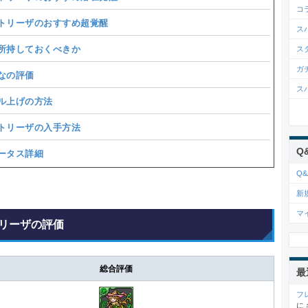
コ
トリーザのおすすめ超覚醒
ス
所持しておくべきか
ス
ガ
なの評価
ス
ル上げの方法
トリーザの入手方法
Q
ータス詳細
Q&
新
マ
リーザの評価
総合評価
最
フ
に