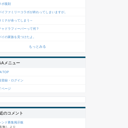
ラボ復刻
パイファミリーコラボが終わってしまいますが。
タミナが余ってしまう～
チャドラフィーバーって何？
パイの家族を見つけたよ。
もっとみる
&Aメニュー
A TOP
規登録・ログイン
イページ
近のコメント
レンド募集掲示板
名無し
より