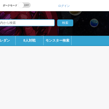
ダークモード
ログイン
レダン
8人対戦
モンスター検索