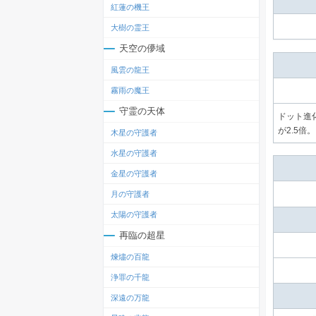
紅蓮の機王
大樹の霊王
天空の儚域
風雲の龍王
霧雨の魔王
守霊の天体
ドット進
が2.5倍。
木星の守護者
水星の守護者
金星の守護者
月の守護者
太陽の守護者
再臨の超星
煉燼の百龍
浄罪の千龍
深遠の万龍