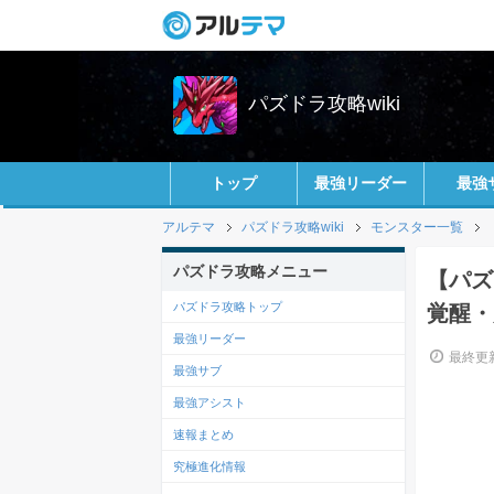
パズドラ攻略wiki
トップ
最強リーダー
最強
アルテマ
パズドラ攻略wiki
モンスター一覧
パズドラ攻略メニュー
【パズ
パズドラ攻略トップ
覚醒・
最強リーダー
最終更新
最強サブ
最強アシスト
速報まとめ
究極進化情報