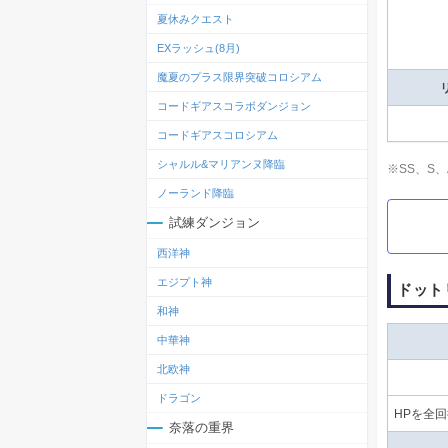
夏休みクエスト
EXラッシュ(8月)
魔夏のプラス限界突破コロシアム
コードギアスコラボダンジョン
コードギアスコロシアム
シャルル&マリアンヌ降臨
※SS、S
ノーランド降臨
試練ダンジョン
西洋神
エジプト神
ドット
和神
中華神
北欧神
ドラゴン
HPを全
奈落の重界