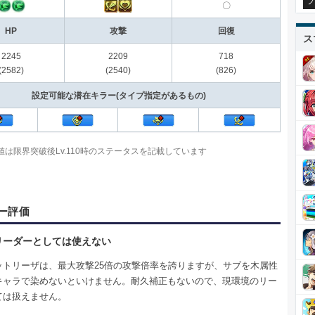
プ
〇
HP
攻撃
回復
ス
2245
2209
718
(2582)
(2540)
(826)
設定可能な潜在キラー(タイプ指定があるもの)
数値は限界突破後Lv.110時のステータスを記載しています
ー評価
リーダーとしては使えない
ットリーザは、最大攻撃25倍の攻撃倍率を誇りますが、サブを木属性
キャラで染めないといけません。耐久補正もないので、現環境のリー
ては扱えません。