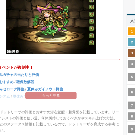
人
イベントが復刻中！
みガチャの当たりと評価
おすすめ
/
確保数解説
みゼローグ降臨
/
夏休みガイノウト降臨
もっと見る
シアム
/
夏休みワンタッチ
ドットリーザの評価とおすすめ潜在覚醒・超覚醒を記載しています。リー
/アシストの評価と使い道、何体所持しておくべきかやスキル上げの方法、
どのステータス情報も記載しているので、ドットリーザを育成する参考に
い。