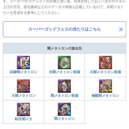
す。リーダー/サブ/アシストの評価と使い道、何体所持しておくべきかやスキル
上げの方法、進化素材などのステータス情報も記載しているので、木闇メタト
ロンを育成する参考にしてください。
スーパーゴッドフェスの当たりはこちら
闇メタトロンの進化先
木闇メタトロン装備
火闇メタトロン装備
試練闇メタトロン
闇メタトロン装備
極醒闇メタトロン
火闇メタトロン
闇メタトロン
転生闇メタ