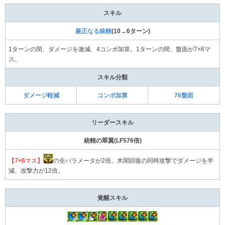
スキル
厳正なる統轄
(10→6ターン)
1ターンの間、ダメージを激減、4コンボ加算。1ターンの間、盤面が7×6マ
ス。
スキル分類
ダメージ軽減
コンボ加算
76盤面
リーダースキル
統轄の翠翼(LF576倍)
【7×6マス】
の全パラメータが2倍。木闇回復の同時攻撃でダメージを半
減、攻撃力が12倍。
覚醒スキル