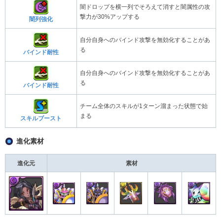
闇ドロップを横一列でそろえて消すと闇属性の攻
撃力が30%アップする
闇列強化
自分自身へのバインド攻撃を無効化することがあ
る
バインド耐性
自分自身へのバインド攻撃を無効化することがあ
る
バインド耐性
チーム全体のスキルが1ターン溜まった状態で始
まる
スキルブースト
進化素材
進化元
素材