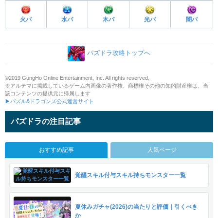
火パ
水パ
木パ
光パ
闇パ
パズドラ攻略トップへ
©2019 GungHo Online Entertainment, Inc. All rights reserved.
※アルテマに掲載しているゲーム内画像の著作権、商標権その他の知的財産権は、当
該コンテンツの提供元に帰属します
▶パズル&ドラゴンズ公式運営サイト
パズドラの注目記事
おすすめ記事
人気ページ
覚醒スキル付与スキル持ちモンスター一覧
夏休みガチャ(2026)の当たりと評価｜引くべき
か