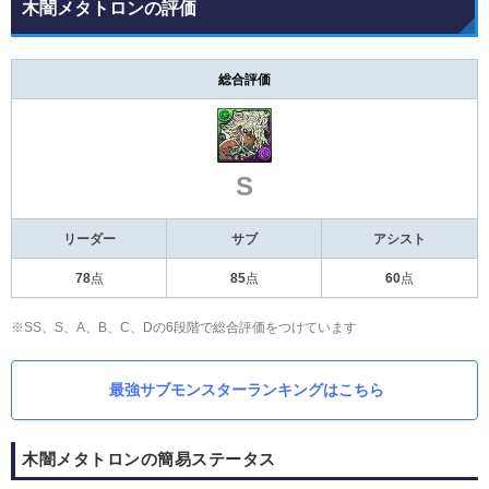
木闇メタトロンの評価
総合評価
S
リーダー
サブ
アシスト
78
点
85
点
60
点
※SS、S、A、B、C、Dの6段階で総合評価をつけています
最強サブモンスターランキングはこちら
木闇メタトロンの簡易ステータス