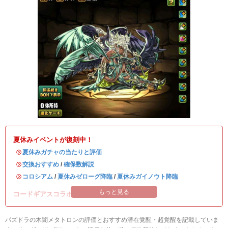
夏休みイベントが復刻中！
・
夏休みガチャの当たりと評価
・
交換おすすめ
/
確保数解説
・
コロシアム
/
夏休みゼローグ降臨
/
夏休みガイノウト降臨
もっと見る
コードギアスコラボが復刻中！
パズドラの木闇メタトロンの評価とおすすめ潜在覚醒・超覚醒を記載していま