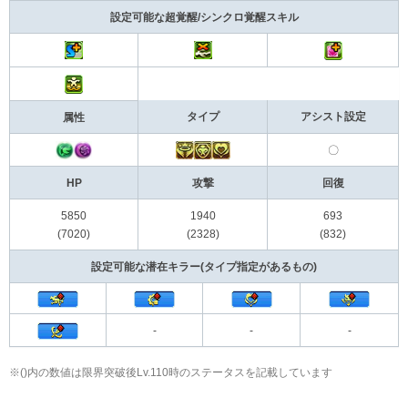
設定可能な超覚醒/シンクロ覚醒スキル
タイプ
アシスト設定
属性
〇
HP
攻撃
回復
5850
1940
693
(7020)
(2328)
(832)
設定可能な潜在キラー(タイプ指定があるもの)
-
-
-
※()内の数値は限界突破後Lv.110時のステータスを記載しています