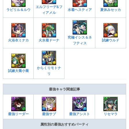
エルフリーデ&フ
ラビリル＆ルウ
水着ヘスティア
夏休みセッカ
ィアメル
究極イシス＆ネ
火浴衣ミナカ
火水着ドーナ
試練ウルド
フティス
からくりモトナ
試練大喬小喬
リ
最強キャラ関連記事
最強アシスト
リセマラ
最強リーダー
最強サブ
属性別の最強おすすめパーティ