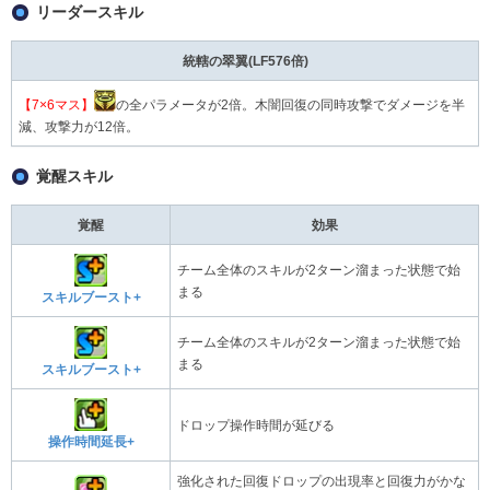
リーダースキル
統轄の翠翼(LF576倍)
【7×6マス】
の全パラメータが2倍。木闇回復の同時攻撃でダメージを半
減、攻撃力が12倍。
覚醒スキル
覚醒
効果
チーム全体のスキルが2ターン溜まった状態で始
まる
スキルブースト+
チーム全体のスキルが2ターン溜まった状態で始
まる
スキルブースト+
ドロップ操作時間が延びる
操作時間延長+
強化された回復ドロップの出現率と回復力がかな