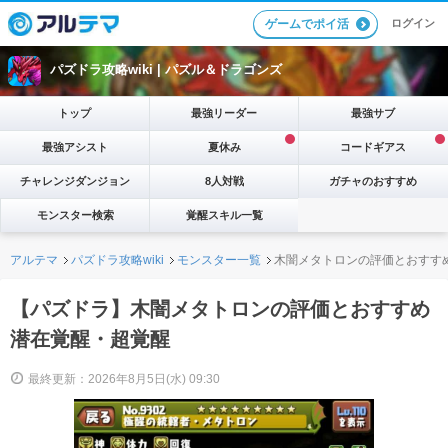
ログイン
ゲームでポイ活
パズドラ攻略wiki |
パズル＆ドラゴンズ
トップ
最強リーダー
最強サブ
最強アシスト
夏休み
コードギアス
チャレンジダンジョン
8人対戦
ガチャのおすすめ
モンスター検索
覚醒スキル一覧
アルテマ
パズドラ攻略wiki
モンスター一覧
木闇メタトロンの評価とおすす
【パズドラ】木闇メタトロンの評価とおすすめ
潜在覚醒・超覚醒
最終更新：2026年8月5日(水) 09:30