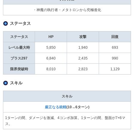
・神魔の執行者・メタトロンから究極進化
ステータス
ステータス
HP
攻撃
回復
レベル最大時
5,850
1,940
693
プラス297
6,840
2,435
990
限界突破時
8,010
2,823
1,129
スキル
スキル
厳正なる統轄
(10→6ターン)
1ターンの間、ダメージを激減、4コンボ加算。1ターンの間、盤面が7×6マ
ス。