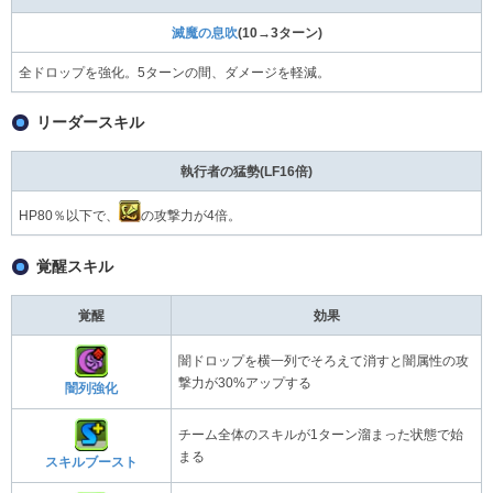
滅魔の息吹
(10→3ターン)
全ドロップを強化。5ターンの間、ダメージを軽減。
リーダースキル
執行者の猛勢(LF16倍)
HP80％以下で、
の攻撃力が4倍。
覚醒スキル
覚醒
効果
闇ドロップを横一列でそろえて消すと闇属性の攻
撃力が30%アップする
闇列強化
チーム全体のスキルが1ターン溜まった状態で始
まる
スキルブースト