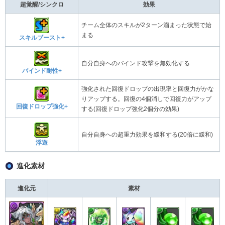
超覚醒/シンクロ
効果
チーム全体のスキルが2ターン溜まった状態で始
まる
スキルブースト+
自分自身へのバインド攻撃を無効化する
バインド耐性+
強化された回復ドロップの出現率と回復力がかな
りアップする。回復の4個消しで回復力がアップ
回復ドロップ強化+
する(回復ドロップ強化2個分の効果)
自分自身への超重力効果を緩和する(20倍に緩和)
浮遊
進化素材
進化元
素材