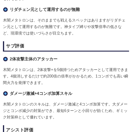
リダチェン元として運用するのが無難
木闇メタトロンは、そのままでも戦えるスペックはありますがリダチェ
ン元として運用するのが無難です。神タイプ縛りや攻撃倍率の低さな
ど、現環境では使いづらさが目立ちます。
サブ評価
2体攻撃主体のアタッカー
木闇メタトロンは、2体攻撃+を5個持つためアタッカーとして運用できま
す。4個消しするだけで約200倍の倍率がかかるため、1コンボでも高い瞬
間火力を発揮できます。
ダメージ激減+4コンボ加算スキル
木闇メタトロンのスキルは、ダメージ激減と4コンボ加算です。大ダメー
ジとコンボ減少の対策ができ、最短6ターンと小回りが効くため、ギミッ
ク対策枠として優れています。
アシスト評価