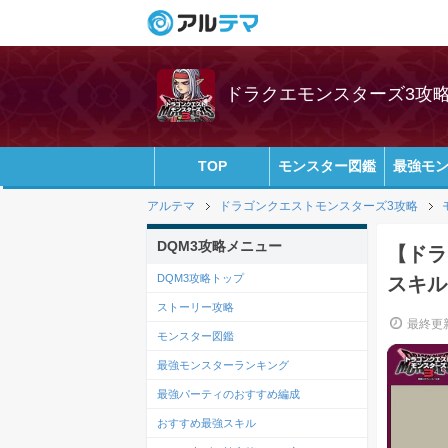
ドラクエモンスターズ3攻略w
TOP
モンスター図鑑
最強モ
アルテマ
ドラゴンクエストモンスターズ3攻略
DQM3攻略メニュー
【ドラ
DQM3攻略トップ
スキル
ストーリー攻略
最終更新
モンスター図鑑
最強モンスターランキング
最強パーティのおすすめ編成
おすすめ最強スキル