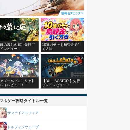
ほの暮しの庭】先行プ
10連ガチャを無課金で引
イレビュー！
く方法
アズールプロミリア】
【BULLACATOR 】先行
レイレビュー！
プレイレビュー！
マホゲー攻略タイトル一覧
サファイアスフィア
ドルフィンウェーブ