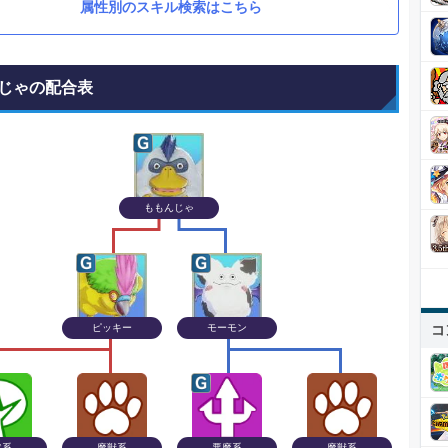
属性別のスキル検索はこちら
じゃの配合表
ももんじゃ
ピッキー
モーモン
コ
然系
魔獣系
悪魔系
魔獣系