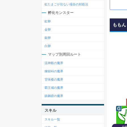
虹たまごが出ない場合の対処法
孵化モンスター
虹卵
ももん
金卵
銀卵
白卵
マップ別周回ルート
流神殿の魔界
煉獄峠の魔界
甘味楼の魔界
覇王城の魔界
鉄鋼砦の魔界
スキル
スキル一覧
自