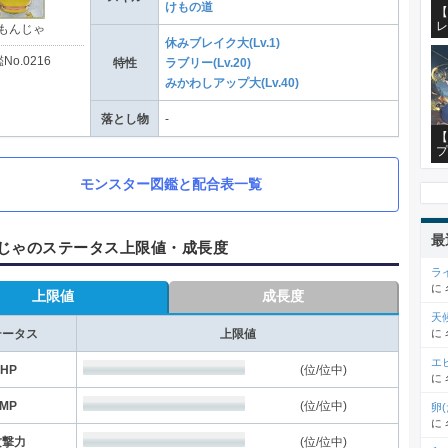
けもの道
【
レ
もんじゃ
休みブレイク大(Lv.1)
No.0216
特性
ラブリー(Lv.20)
みかわしアップ大(Lv.40)
落とし物
-
【
プ
モンスター図鑑と配合表一覧
最
じゃのステータス上限値・成長度
ラ
に
上限値
成長度
天
に
テータス
上限値
エ
HP
(位/位中)
に
MP
(位/位中)
卵
に
攻撃力
(位/位中)