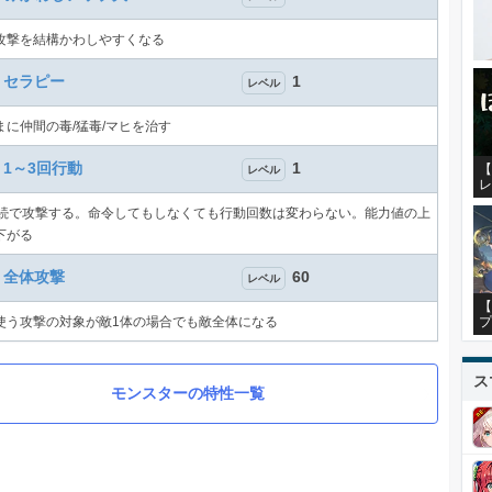
攻撃を結構かわしやすくなる
セラピー
1
レベル
まに仲間の毒/猛毒/マヒを治す
1～3回行動
1
【
レベル
レ
連続で攻撃する。命令してもしなくても行動回数は変わらない。能力値の上
下がる
全体攻撃
60
レベル
【
プ
使う攻撃の対象が敵1体の場合でも敵全体になる
ス
モンスターの特性一覧