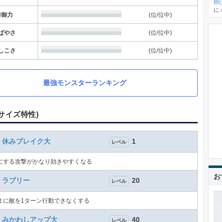
卵
に
防御力
(位/位中)
ばやさ
(位/位中)
しこさ
(位/位中)
最強モンスターランキング
Lサイズ特性)
休みブレイク大
1
レベル
にする攻撃がかなり効きやすくなる
お
ラブリー
20
レベル
まに敵を1ターン行動できなくする
みかわしアップ大
40
レベル