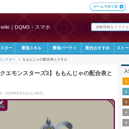
ゲームでポイ活
iki｜DQM3・スマホ
ンスター
最強スキル
最強パーティ
配合おすすめ
ストー
モンスター
ももんじゃの配合表とスキル
人
クエモンスターズ3】ももんじゃの配合表と
：2026年8月1日(土) 08:01