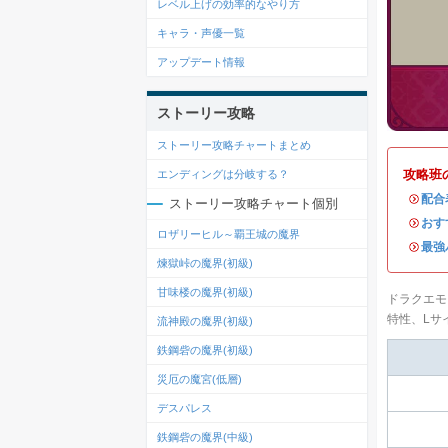
レベル上げの効率的なやり方
キャラ・声優一覧
アップデート情報
ストーリー攻略
ストーリー攻略チャートまとめ
攻略班
エンディングは分岐する？
・
配合
ストーリー攻略チャート個別
・
おす
ロザリーヒル～覇王城の魔界
・
最強
煉獄峠の魔界(初級)
甘味楼の魔界(初級)
ドラクエモ
特性、Lサ
流神殿の魔界(初級)
鉄鋼砦の魔界(初級)
災厄の魔宮(低層)
デスパレス
鉄鋼砦の魔界(中級)