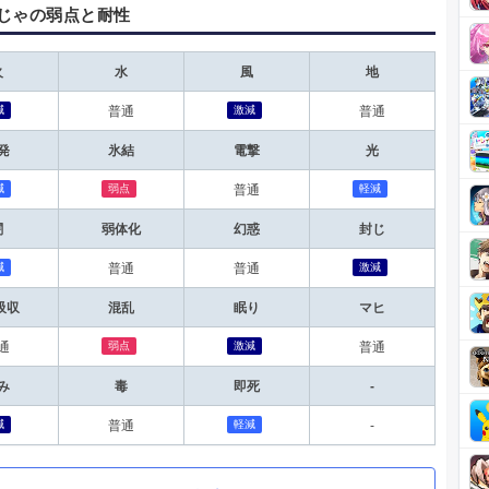
じゃの弱点と耐性
火
水
風
地
減
激減
普通
普通
発
氷結
電撃
光
減
弱点
軽減
普通
闇
弱体化
幻惑
封じ
減
激減
普通
普通
吸収
混乱
眠り
マヒ
弱点
激減
通
普通
み
毒
即死
-
減
軽減
普通
-