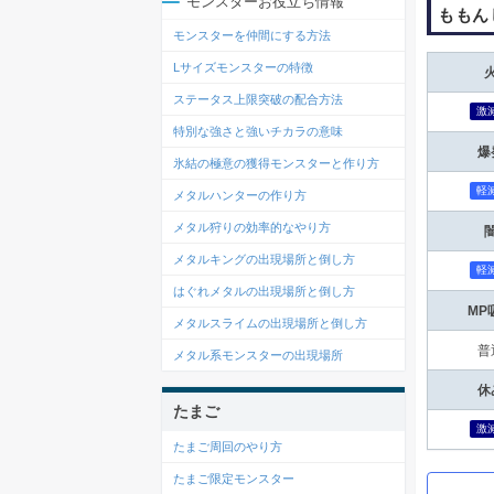
モンスターお役立ち情報
ももん
モンスターを仲間にする方法
Lサイズモンスターの特徴
ステータス上限突破の配合方法
激
特別な強さと強いチカラの意味
爆
氷結の極意の獲得モンスターと作り方
軽
メタルハンターの作り方
メタル狩りの効率的なやり方
メタルキングの出現場所と倒し方
軽
はぐれメタルの出現場所と倒し方
MP
メタルスライムの出現場所と倒し方
普
メタル系モンスターの出現場所
休
たまご
激
たまご周回のやり方
たまご限定モンスター