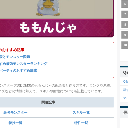
のおすすめ記事
表とモンスター図鑑
すめ最強モンスターランキング
パーティのおすすめ編成
Q
Q&
ンスターズ3(DQM3)のももんじゃの配合表と作り方です。ランクや系統、
新
イズなどの情報に加えて、スキルや耐性についても記載しています。
マ
関連記事
最
最強モンスター
スキル一覧
特技一覧
特性一覧