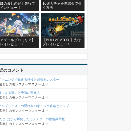
ほの暮しの庭】先行プ
10連ガチャを無課金で引
イレビュー！
く方法
アズールプロミリア】
【BULLACATOR 】先行
レイレビュー！
プレイレビュー！
近のコメント
イトニングで覚える特技と習得モンスター
名無しのモンスターマスター
より
候による違いと天気の変え方
名無しのモンスターマスター
より
ビルプリーストの隠れ家のギミック攻略とマップ
名無しのモンスターマスター
より
(たまご)から孵化したモンスターの報告掲示板
名無しのモンスターマスター
より