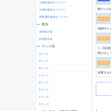
火属性最強モンスター
敵からの
水属性最強モンスター
電撃属性最強モンスター
Lサイズ
配合
戦闘中た
通常配合表
Lサイズ
特殊配合表
ランク別
1～3回
限が少し
Sランク
Aランク
Lサイズ
Bランク
攻撃力を
Cランク
Dランク
Eランク
Fランク
Gランク