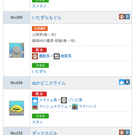
ヌメヌメ
いたずらもぐら
No.206
出現場所
人間界(春～冬)
煉獄峠の魔界-初級(春～冬)
配 合
魔獣系
×
物質系
スキル
いたずら
ぬかどこスライム
No.028
配 合
スライム系
×
ゾンビ系
マッシュスライム
×
マドハンド
スキル
スタン
ダックスビル
No.232