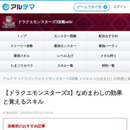
ログイン
ゲームでポイ活
ドラクエモンスターズ3攻略wiki
トップ
モンスター図鑑
配合おすすめ
ストーリー攻略
最強モンスター
最強パーティ
最強スキル
レベル上げ
メタル狩り
たまごリセマラ
スキル一覧
特性一覧
アルテマ
ドラゴンクエストモンスターズ3攻略
スキル
なめまわしの効果と
【ドラクエモンスターズ3】なめまわしの効果
と覚えるスキル
最終更新：2026年8月8日(土) 09:30
攻略班のおすすめ記事