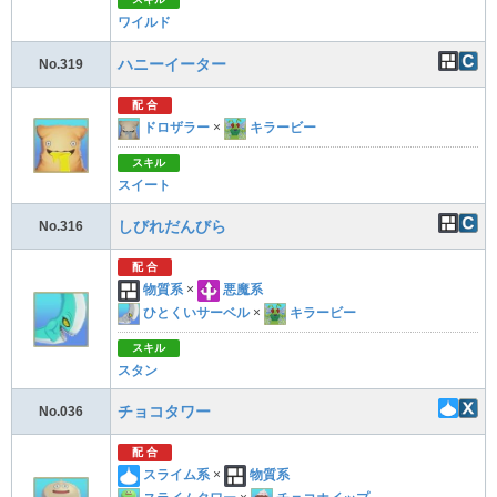
ワイルド
ハニーイーター
No.319
配 合
ドロザラー
×
キラービー
スキル
スイート
しびれだんびら
No.316
配 合
物質系
×
悪魔系
ひとくいサーベル
×
キラービー
スキル
スタン
チョコタワー
No.036
配 合
スライム系
×
物質系