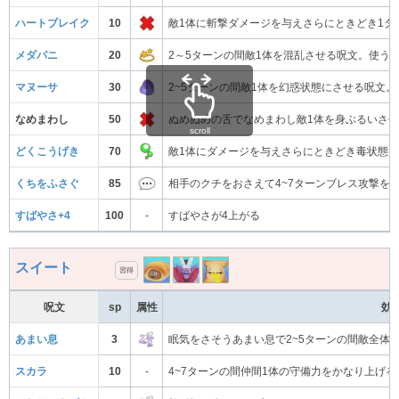
ハートブレイク
10
敵1体に斬撃ダメージを与えさらにときどき1タ
メダパニ
20
2～5ターンの間敵1体を混乱させる呪文。使う
マヌーサ
30
2~5ターンの間敵1体を幻惑状態にさせる呪文
なめまわし
50
ぬめぬめの舌でなめまわし敵1体を身ぶるいさ
scroll
どくこうげき
70
敵1体にダメージを与えさらにときどき毒状態
くちをふさぐ
85
相手のクチをおさえて4~7ターンブレス攻撃を
すばやさ+4
100
-
すばやさが4上がる
スイート
習得
呪文
sp
属性
効
あまい息
3
眠気をさそうあまい息で2~5ターンの間敵全体
スカラ
10
-
4~7ターンの間仲間1体の守備力をかなり上げる