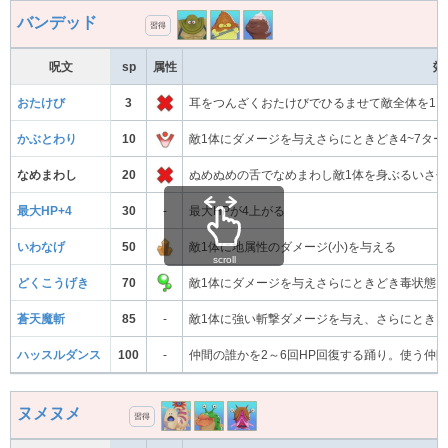
バンデッド
習得
呪文
sp
属性
効
おたけび
3
耳をつんざくおたけびでひるませて敵全体を1
かぶとわり
10
敵1体にダメージを与えさらにときどき4~7タ
なめまわし
20
ぬめぬめの舌でなめまわし敵1体を身ぶるいさ
最大HP+4
30
-
最大HPが4上がる
いわなげ
50
敵1体に地属性のダメージ(小)を与える
scroll
どくこうげき
70
敵1体にダメージを与えさらにときどき毒状態
蒼天魔斬
85
-
敵1体に強い斬撃ダメージを与え、さらにときど
ハッスルダンス
100
-
仲間の誰かを2～6回HP回復する踊り。使う仲
ヌメヌメ
習得