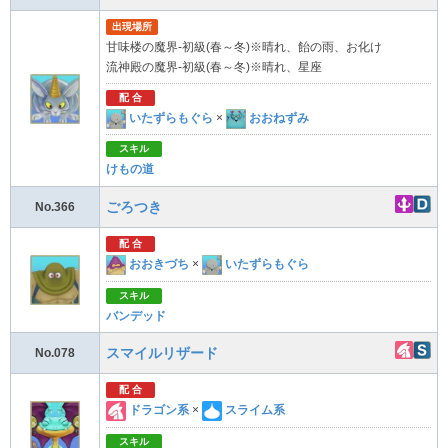
出現場所
甘味楼の魔界-初級(春～冬)※晴れ、飴の雨、お化け
流神殿の魔界-初級(春～冬)※晴れ、星座
配 合
いたずらもぐら
×
おおねずみ
スキル
けもの道
ごろつき
No.366
配 合
おおきづち
×
いたずらもぐら
スキル
バンデッド
スマイルリザード
No.078
配 合
ドラゴン系
×
スライム系
スキル