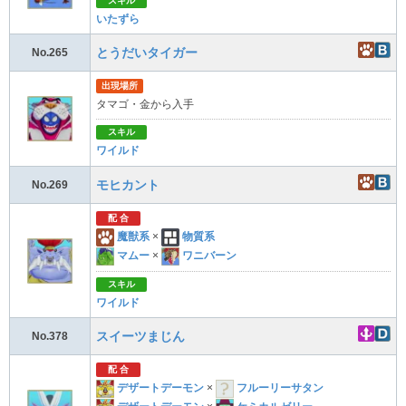
スキル
いたずら
とうだいタイガー
No.265
出現場所
タマゴ・金から入手
スキル
ワイルド
モヒカント
No.269
配 合
魔獣系
×
物質系
マムー
×
ワニバーン
スキル
ワイルド
スイーツまじん
No.378
配 合
デザートデーモン
×
フルーリーサタン