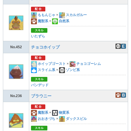
配 合
ももんじゃ
×
スカルガルー
魔獣系
×
自然系
スキル
いたずら
チョコホイップ
No.452
配 合
ホイップゴースト
×
チョコゴーレム
スライム系
×
ゾンビ系
スキル
バンデッド
ブラウニー
No.236
配 合
魔獣系
×
物質系
おおきづち
×
ダックスビル
スキル