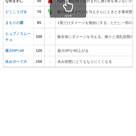
なめまわし
50
ぬめぬめの舌でなめまわし敵1体を身ぶるいさ
どくこうげき
70
敵1体にダメージを与えさらにときどき毒状態
scroll
まもりの霧
85
-
1度だけダメージを無効にする。ただし一部の
ヒュプノスムー
100
-
敵全体にダメージを与える。眠りと混乱状態の
チョ
最大HP+48
120
-
最大HPが48上がる
休みガード大
150
-
休み状態にとてもなりにくくなる