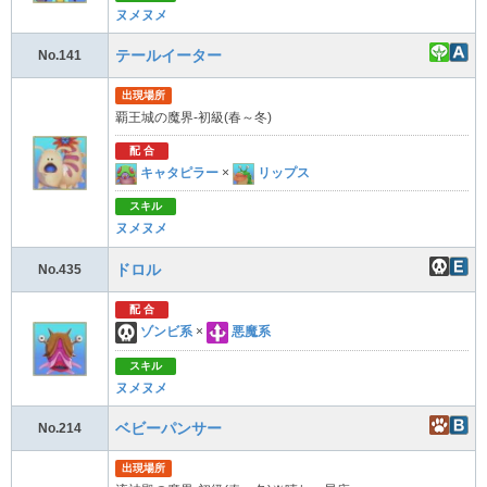
ヌメヌメ
テールイーター
No.141
出現場所
覇王城の魔界-初級(春～冬)
配 合
キャタピラー
×
リップス
スキル
ヌメヌメ
ドロル
No.435
配 合
ゾンビ系
×
悪魔系
スキル
ヌメヌメ
ベビーパンサー
No.214
出現場所