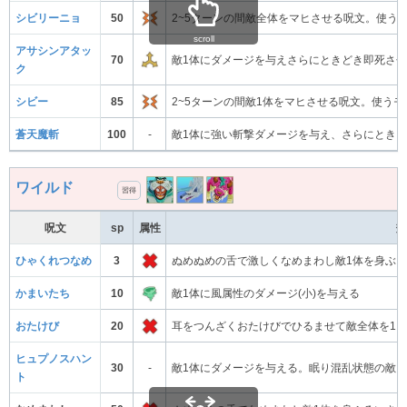
シビリーニョ
50
2~5ターンの間敵全体をマヒさせる呪文。使う
scroll
アサシンアタッ
70
敵1体にダメージを与えさらにときどき即死さ
ク
シビー
85
2~5ターンの間敵1体をマヒさせる呪文。使う
蒼天魔斬
100
-
敵1体に強い斬撃ダメージを与え、さらにときど
ワイルド
習得
呪文
sp
属性
効
ひゃくれつなめ
3
ぬめぬめの舌で激しくなめまわし敵1体を身ぶる
かまいたち
10
敵1体に風属性のダメージ(小)を与える
おたけび
20
耳をつんざくおたけびでひるませて敵全体を1
ヒュプノスハン
30
-
敵1体にダメージを与える。眠り混乱状態の敵
ト