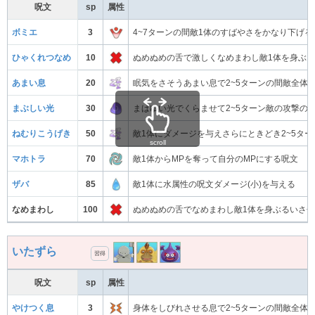
呪文
sp
属性
ボミエ
3
4~7ターンの間敵1体のすばやさをかなり下げ
ひゃくれつなめ
10
ぬめぬめの舌で激しくなめまわし敵1体を身ぶる
あまい息
20
眠気をさそうあまい息で2~5ターンの間敵全体
まぶしい光
30
まばゆい光でくらませて2~5ターン敵の攻撃の
ねむりこうげき
50
敵1体にダメージを与えさらにときどき2~5タ
scroll
マホトラ
70
敵1体からMPを奪って自分のMPにする呪文
ザバ
85
敵1体に水属性の呪文ダメージ(小)を与える
なめまわし
100
ぬめぬめの舌でなめまわし敵1体を身ぶるいさ
いたずら
習得
呪文
sp
属性
やけつく息
3
身体をしびれさせる息で2~5ターンの間敵全体