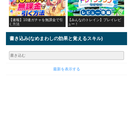
【速報】10連ガチャを無課金で引
【みんなのトレイン】プレイレビ
く方法
ュー！
書き込み
(なめまわしの効果と覚えるスキル)
最新を表示する