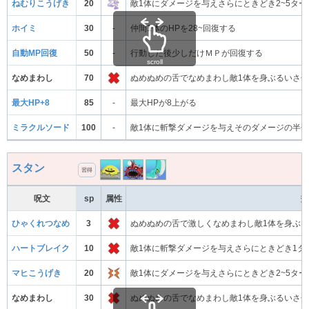
ねむりこうげき
20
敵1体にダメージを与えさらにときどき2~5タ
ホイミ
30
-
仲間1体のHPを28~回復する
自動MP回復
50
-
行動した後少しだけＭＰが回復する
scroll
なめまわし
70
ぬめぬめの舌でなめまわし敵1体を身ぶるいさ
最大HP+8
85
-
最大HPが8上がる
ミラクルソード
100
-
敵1体に斬撃ダメージを与えそのダメージの半分
スタン
習得
呪文
sp
属性
効
ひゃくれつなめ
3
ぬめぬめの舌で激しくなめまわし敵1体を身ぶる
ハートブレイク
10
敵1体に斬撃ダメージを与えさらにときどき1タ
マヒこうげき
20
敵1体にダメージを与えさらにときどき2~5タ
なめまわし
30
ぬめぬめの舌でなめまわし敵1体を身ぶるいさ