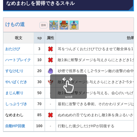
なめまわしを習得できるスキル
けもの道
習得
呪文
sp
属性
効果
おたけび
3
耳をつんざくおたけびでひるませて敵全体を1
ハートブレイク
10
敵1体に斬撃ダメージを与えさらにときどき1タ
すなけむり
20
砂煙で視界を悪くし2~5ターン敵の攻撃の命中
やいばくだき
30
敵1体にダメージを与えさらにときどき2~5タ
まじん斬り
50
-
敵1体に斬撃ダメージを与える。会心のいちげ
scroll
しっぷうづき
70
-
最初に攻撃できる拳術。そのかわりダメージは
なめまわし
85
ぬめぬめの舌でなめまわし敵1体を身ぶるいさ
自動HP回復
100
-
行動した後少しだけHPが回復する