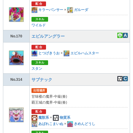
配 合
キラーパンサー
×
ガルーダ
スキル
ワイルド
エビルアングラー
No.170
配 合
とつげきうお
×
エビルハムスター
スキル
スタン
サブナック
No.314
出現場所
甘味楼の魔界-中級(春)
覇王城の魔界-中級(春)
配 合
魔獣系
×
物質系
あばれこまいぬ
×
きめんどうし
スキル