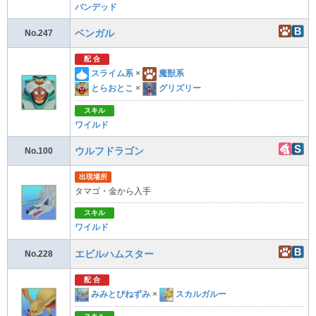
バンデッド
ベンガル
No.247
配 合
スライム系
×
魔獣系
とらおとこ
×
グリズリー
スキル
ワイルド
ウルフドラゴン
No.100
出現場所
タマゴ・金から入手
スキル
ワイルド
エビルハムスター
No.228
配 合
みみとびねずみ
×
スカルガルー