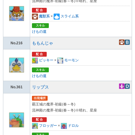
流神殿の魔界-初級(春～冬)※晴れ、星座
配 合
魔獣系
×
スライム系
スキル
けもの道
ももんじゃ
No.216
配 合
ピッキー
×
モーモン
スキル
けもの道
リップス
No.361
出現場所
覇王城の魔界-初級(春～冬)
流神殿の魔界-初級(春～冬)※晴れ、星座
配 合
フロッガー
×
ドロル
スキル