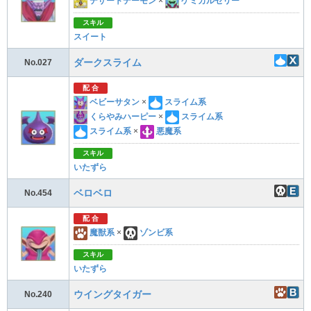
デザートデーモン
×
ケミカルゼリー
スキル
スイート
ダークスライム
No.027
配 合
ベビーサタン
×
スライム系
くらやみハーピー
×
スライム系
スライム系
×
悪魔系
スキル
いたずら
ベロベロ
No.454
配 合
魔獣系
×
ゾンビ系
スキル
いたずら
ウイングタイガー
No.240