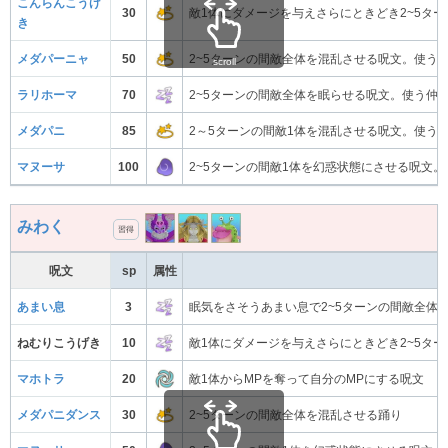
こんらんこうげ
30
敵1体にダメージを与えさらにときどき2~5タ
き
メダパーニャ
50
2~5ターンの間敵全体を混乱させる呪文。使う
scroll
ラリホーマ
70
2~5ターンの間敵全体を眠らせる呪文。使う仲
メダパニ
85
2～5ターンの間敵1体を混乱させる呪文。使う
マヌーサ
100
2~5ターンの間敵1体を幻惑状態にさせる呪文
みわく
習得
呪文
sp
属性
あまい息
3
眠気をさそうあまい息で2~5ターンの間敵全体
ねむりこうげき
10
敵1体にダメージを与えさらにときどき2~5タ
マホトラ
20
敵1体からMPを奪って自分のMPにする呪文
メダパニダンス
30
2~5ターンの間敵全体を混乱させる踊り