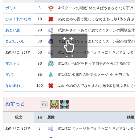
ボミエ
3
4~7ターンの間敵1体のすばやさをかなり下げ
ひゃくれつなめ
10
ぬめぬめの舌で激しくなめまわし敵1体を身ぶる
あまい息
20
眠気をさそうあまい息で2~5ターンの間敵全体
まぶしい光
30
まばゆい光でくらませて2~5ターン敵の攻撃の
ねむりこうげき
50
敵1体にダメージを与えさらにときどき2~5タ
scroll
マホトラ
70
敵1体からMPを奪って自分のMPにする呪文
ザバ
85
敵1体に水属性の呪文ダメージ(小)を与える
なめまわし
100
ぬめぬめの舌でなめまわし敵1体を身ぶるいさ
ぬすっと
習得
呪文
sp
属性
効果
ねむりこうげき
3
敵1体にダメージを与えさらにときどき2~5タ