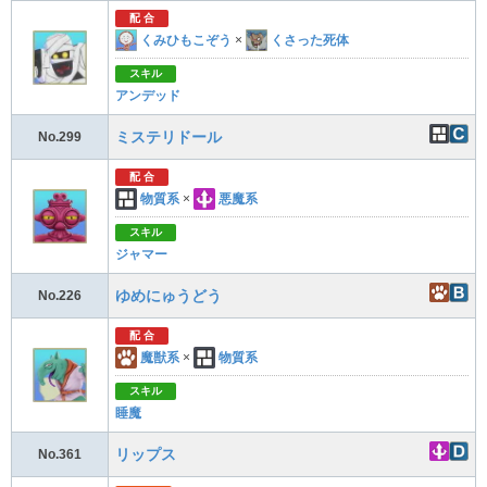
配 合
くみひもこぞう
×
くさった死体
スキル
アンデッド
ミステリドール
No.299
配 合
物質系
×
悪魔系
スキル
ジャマー
ゆめにゅうどう
No.226
配 合
魔獣系
×
物質系
スキル
睡魔
リップス
No.361