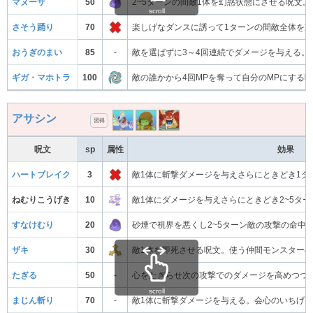
マヌーサ
50
2~5ターンの間敵1体を幻惑状態にさせる呪文
scroll
さそう踊り
70
楽しげなダンスに誘って1ターンの間敵全体を
おうぎのまい
85
-
敵を選ばずに3～4回連続でダメージを与える
ギガ・マホトラ
100
敵の誰かから4回MPを奪って自分のMPにする
アサシン
習得
呪文
sp
属性
効果
ハートブレイク
3
敵1体に斬撃ダメージを与えさらにときどき1タ
ねむりこうげき
10
敵1体にダメージを与えさらにときどき2~5タ
すなけむり
20
砂煙で視界を悪くし2~5ターン敵の攻撃の命中
ザキ
30
敵1体を即死させる呪文。使う仲間モンスター
たぎる
50
-
心をたぎらせ次の攻撃でのダメージを高めつつ
scroll
まじん斬り
70
-
敵1体に斬撃ダメージを与える。会心のいちげ