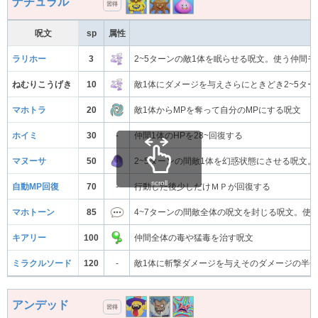
ナチュラル
習得
呪文
sp
属性
ラリホー
3
2~5ターンの敵1体を眠らせる呪文。使う仲間
ねむりこうげき
10
敵1体にダメージを与えさらにときどき2~5タ
マホトラ
20
敵1体からMPを奪って自分のMPにする呪文
ホイミ
30
-
仲間1体のHPを28~回復する
マヌーサ
50
2~5ターンの間敵1体を幻惑状態にさせる呪文
scroll
自動MP回復
70
-
行動した後少しだけＭＰが回復する
マホトーン
85
4~7ターンの間敵全体の呪文を封じる呪文。使
キアリー
100
仲間全体の毒や猛毒を治す呪文
ミラクルソード
120
-
敵1体に斬撃ダメージを与えそのダメージの半分
アンデッド
習得