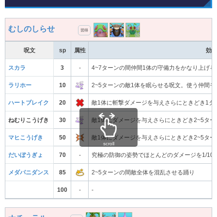
むしのしらせ
習得
呪文
sp
属性
効
スカラ
3
-
4~7ターンの間仲間1体の守備力をかなり上げる
ラリホー
10
2~5ターンの敵1体を眠らせる呪文。使う仲間
ハートブレイク
20
敵1体に斬撃ダメージを与えさらにときどき1タ
ねむりこうげき
30
敵1体にダメージを与えさらにときどき2~5タ
マヒこうげき
50
敵1体にダメージを与えさらにときどき2~5タ
scroll
だいぼうぎょ
70
-
究極の防御の姿勢でほとんどのダメージを1/10
メダパニダンス
85
2~5ターンの間敵全体を混乱させる踊り
100
-
-