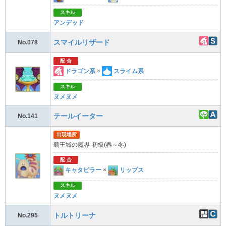
スキル
アンデッド
スマイルリザード
No.078
配 合
ドラゴン系
×
スライム系
スキル
ヌメヌメ
テールイーター
No.141
出現場所
覇王城の魔界-初級(春～冬)
配 合
キャタピラー
×
リップス
スキル
ヌメヌメ
トルトリーナ
No.295