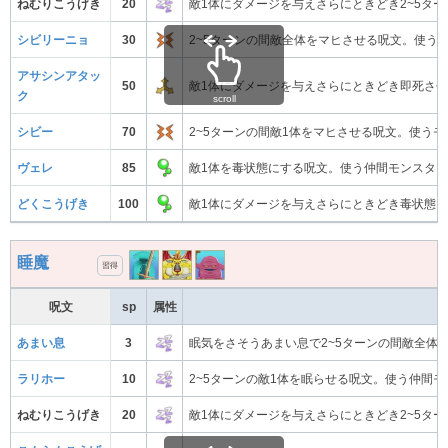
ねむりこうげき
20
敵1体にダメージを与えさらにときどき2~5タ
シビリーニョ
30
2~5ターンの間敵全体をマヒさせる呪文。使う
アサシンアタッ
50
敵1体にダメージを与えさらにときどき即死さ
ク
scroll
シビー
70
2~5ターンの間敵1体をマヒさせる呪文。使う
ヴェレ
85
敵1体を毒状態にする呪文。使う仲間モンスタ
どくこうげき
100
敵1体にダメージを与えさらにときどき毒状態
睡魔
習得
呪文
sp
属性
あまい息
3
眠気をさそうあまい息で2~5ターンの間敵全体
ラリホー
10
2~5ターンの敵1体を眠らせる呪文。使う仲間
ねむりこうげき
20
敵1体にダメージを与えさらにときどき2~5タ