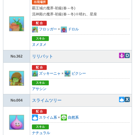
出現場所
覇王城の魔界-初級(春～冬)
流神殿の魔界-初級(春～冬)※晴れ、星座
配 合
フロッガー
×
ドロル
スキル
ヌメヌメ
リリパット
No.362
配 合
ズッキーニャ
×
ピクシー
スキル
アサシン
スライムツリー
No.004
配 合
スライム系
×
自然系
スキル
ナチュラル