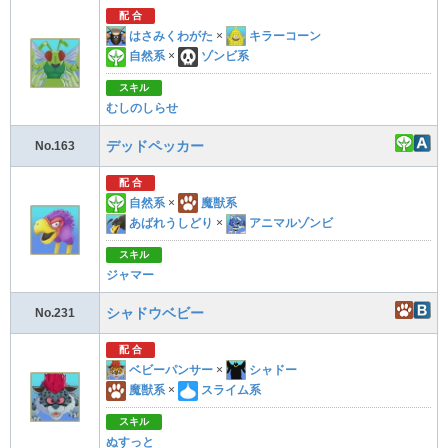
配 合
はさみくわがた
×
キラーコーン
自然系
×
ゾンビ系
スキル
むしのしらせ
デッドペッカー
No.163
配 合
自然系
×
魔獣系
あばれうしどり
×
アニマルゾンビ
スキル
ジャマー
シャドウベビー
No.231
配 合
ベビーパンサー
×
シャドー
魔獣系
×
スライム系
スキル
ぬすっと