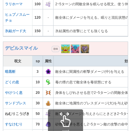
ラリホーマ
100
2~5ターンの間敵全体を眠らせる呪文。使う仲
ヒュプノスムー
120
-
敵全体にダメージを与える。眠りと混乱状態の
チョ
氷結ガード大
150
-
氷結属性の攻撃にとても強くなる
デビルスマイル
習得
呪文
sp
属性
効
暗黒斬
3
敵全体に闇属性の斬撃ダメージ(中)を与える
どくの息
10
毒の煙の息で敵全体を毒状態にする
やけつく息
20
身体をしびれさせる息で2~5ターンの間敵全体
サンドブレス
30
敵全体に地属性のブレスダメージ(大)を与え砂
ねむりこうげき
50
敵1体にダメージを与えさらにときどき2~5タ
すなけむり
70
砂煙で視界を悪くし2~5ターン敵の攻撃の命中
scroll