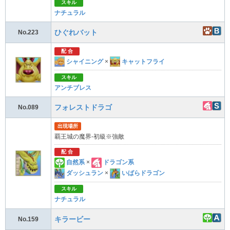
スキル
ナチュラル
ひぐれバット
No.223
配 合
シャイニング
×
キャットフライ
スキル
アンチブレス
フォレストドラゴ
No.089
出現場所
覇王城の魔界-初級※強敵
配 合
自然系
×
ドラゴン系
ダッシュラン
×
いばらドラゴン
スキル
ナチュラル
キラービー
No.159