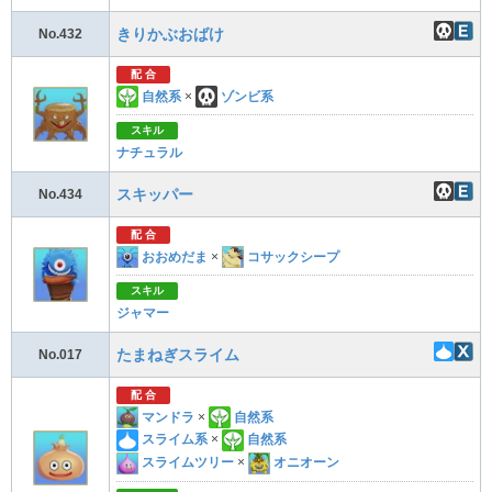
きりかぶおばけ
No.432
配 合
自然系
×
ゾンビ系
スキル
ナチュラル
スキッパー
No.434
配 合
おおめだま
×
コサックシープ
スキル
ジャマー
たまねぎスライム
No.017
配 合
マンドラ
×
自然系
スライム系
×
自然系
スライムツリー
×
オニオーン