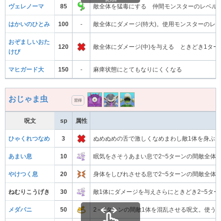
ヴェレノーマ
85
敵全体を猛毒にする 仲間モンスターのレベル
はかいのひとみ
100
-
敵全体にダメージ(特大)。使用モンスターのレ
おぞましいおた
120
敵全体にダメージ(中)を与える ときどき1タ
けび
マヒガード大
150
-
麻痺状態にとてもなりにくくなる
おじゃま虫
習得
呪文
sp
属性
ひゃくれつなめ
3
ぬめぬめの舌で激しくなめまわし敵1体を身ぶる
あまい息
10
眠気をさそうあまい息で2~5ターンの間敵全体
やけつく息
20
身体をしびれさせる息で2~5ターンの間敵全体
ねむりこうげき
30
敵1体にダメージを与えさらにときどき2~5タ
メダパニ
50
2～5ターンの間敵1体を混乱させる呪文。使う