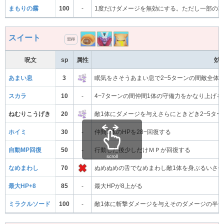
まもりの霧
100
-
1度だけダメージを無効にする。ただし一部の
スイート
習得
呪文
sp
属性
効
あまい息
3
眠気をさそうあまい息で2~5ターンの間敵全体
スカラ
10
-
4~7ターンの間仲間1体の守備力をかなり上げる
ねむりこうげき
20
敵1体にダメージを与えさらにときどき2~5タ
ホイミ
30
-
仲間1体のHPを28~回復する
自動MP回復
50
-
行動した後少しだけＭＰが回復する
scroll
なめまわし
70
ぬめぬめの舌でなめまわし敵1体を身ぶるいさ
最大HP+8
85
-
最大HPが8上がる
ミラクルソード
100
-
敵1体に斬撃ダメージを与えそのダメージの半分