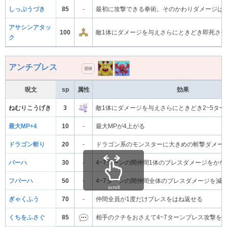
しっぷうづき
85
-
最初に攻撃できる拳術。そのかわりダメージは
アサシンアタッ
100
敵1体にダメージを与えさらにときどき即死さ
ク
アンチブレス
習得
呪文
sp
属性
効果
ねむりこうげき
3
敵1体にダメージを与えさらにときどき2~5タ
最大MP+4
10
-
最大MPが4上がる
ドラゴン斬り
20
-
ドラゴン系のモンスターに大きめの斬撃ダメー
バーハ
30
-
4~7ターンの間仲間1体のブレスダメージをか
フバーハ
50
-
4~7ターンの間仲間全体のブレスダメージを減
scroll
ぎゃくふう
70
-
仲間全員が1度だけブレスをはね返せる
くちをふさぐ
85
相手のクチをおさえて4~7ターンブレス攻撃を