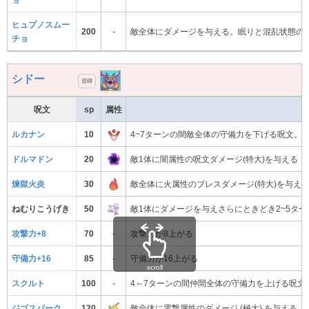
ヒュプノスムー
200
-
敵全体にダメージを与える。眠りと混乱状態の
チョ
シドー
習得
呪文
sp
属性
ルカナン
10
4~7ターンの間敵全体の守備力を下げる呪文。
ドルマドン
20
敵1体に闇属性の呪文ダメージ(特大)を与える
煉獄火炎
30
敵全体に火属性のブレスダメージ(特大)を与え
ねむりこうげき
50
敵1体にダメージを与えさらにときどき2~5タ
攻撃力+8
70
-
攻撃力が8上がる
守備力+16
85
-
守備力が16上がる
scroll
スクルト
100
-
4～7ターンの間仲間全体の守備力を上げる呪文
ジゴスパーク
120
敵全体に電撃属性のダメージ (極大) を与え