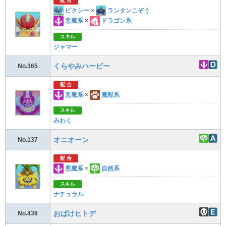
配 合
ピクシー
×
ランタンこぞう
悪魔系
×
ドラゴン系
スキル
ジャマー
くらやみハーピー
No.365
配 合
悪魔系
×
魔獣系
スキル
みわく
オニオーン
No.137
配 合
悪魔系
×
自然系
スキル
ナチュラル
おばけヒトデ
No.438