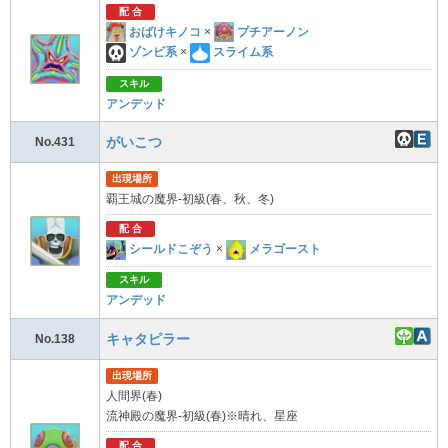
配 合
おばけキノコ
×
プチアーノン
ゾンビ系
×
スライム系
スキル
アンデッド
がいこつ
No.431
出現場所
覇王城の魔界-初級(春、秋、冬)
配 合
シールドこぞう
×
メラゴースト
スキル
アンデッド
キャタピラー
No.138
出現場所
人間界(春)
流神殿の魔界-初級(春)※晴れ、星座
配 合