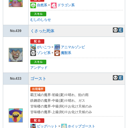
自然系
×
ドラゴン系
スキル
むしのしらせ
くさった死体
No.439
配 合
がいこつ
×
アニマルゾンビ
ゾンビ系
×
魔獣系
スキル
アンデッド
ゴースト
No.433
出現場所
覇王城の魔界-初級(夏)※晴れ、飴の雨
鉄鋼砦の魔界-中級(夏)※晴れ、ガス
甘味楼の魔界-中級(秋)※お化け天候のみ
甘味楼の魔界-上級(秋)※お化け天候のみ
配 合
ビッグハット
×
ホイップゴースト