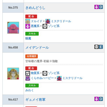
きめんどうし
No.375
配 合
ドルイド
×
ミステリドール
悪魔系
×
ゾンビ系
スキル
睡魔
メイデンドール
No.458
出現場所
甘味楼の魔界-初級※強敵
配 合
物質系
×
ゾンビ系
くらやみハーピー
×
ミステリドール
スキル
みわく
ギュメイ将軍
No.417