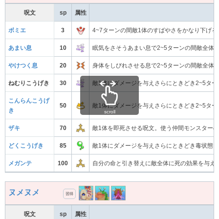
呪文
sp
属性
ボミエ
3
4~7ターンの間敵1体のすばやさをかなり下げ
あまい息
10
眠気をさそうあまい息で2~5ターンの間敵全体
やけつく息
20
身体をしびれさせる息で2~5ターンの間敵全体
ねむりこうげき
30
敵1体にダメージを与えさらにときどき2~5タ
こんらんこうげ
50
敵1体にダメージを与えさらにときどき2~5タ
き
scroll
ザキ
70
敵1体を即死させる呪文。使う仲間モンスター
どくこうげき
85
敵1体にダメージを与えさらにときどき毒状態
メガンテ
100
自分の命と引き替えに敵全体に死の効果を与え
ヌメヌメ
習得
呪文
sp
属性