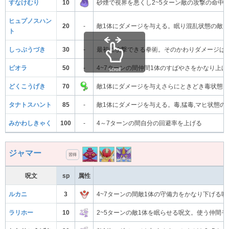
すなけむり
10
砂煙で視界を悪くし2~5ターン敵の攻撃の命中
ヒュプノスハン
20
-
敵1体にダメージを与える。眠り混乱状態の敵
ト
しっぷうづき
30
-
最初に攻撃できる拳術。そのかわりダメージは
ピオラ
50
-
4~7ターンの間仲間1体のすばやさをかなり上げ
scroll
どくこうげき
70
敵1体にダメージを与えさらにときどき毒状態
タナトスハント
85
-
敵1体にダメージを与える。毒,猛毒,マヒ状態
みかわしきゃく
100
-
4～7ターンの間自分の回避率を上げる
ジャマー
習得
呪文
sp
属性
ルカニ
3
4~7ターンの間敵1体の守備力をかなり下げる
ラリホー
10
2~5ターンの敵1体を眠らせる呪文。使う仲間