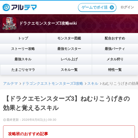
ログイン
ゲームでポイ活
ドラクエモンスターズ3攻略wiki
トップ
モンスター図鑑
配合おすすめ
ストーリー攻略
最強モンスター
最強パーティ
最強スキル
レベル上げ
メタル狩り
たまごリセマラ
スキル一覧
特性一覧
アルテマ
ドラゴンクエストモンスターズ3攻略
スキル
ねむりこうげきの効
【ドラクエモンスターズ3】ねむりこうげきの
効果と覚えるスキル
最終更新：2026年8月8日(土) 09:30
攻略班のおすすめ記事