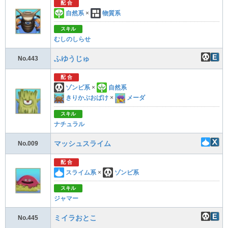
配 合
自然系
×
物質系
スキル
むしのしらせ
ふゆうじゅ
No.443
配 合
ゾンビ系
×
自然系
きりかぶおばけ
×
メーダ
スキル
ナチュラル
マッシュスライム
No.009
配 合
スライム系
×
ゾンビ系
スキル
ジャマー
ミイラおとこ
No.445