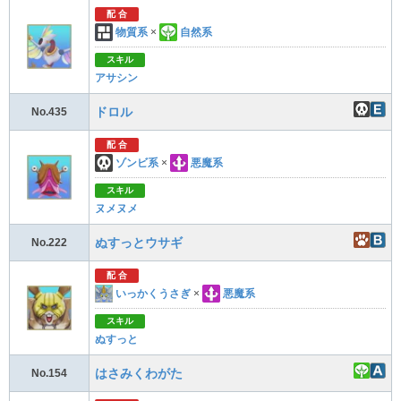
配 合
物質系
×
自然系
スキル
アサシン
ドロル
No.435
配 合
ゾンビ系
×
悪魔系
スキル
ヌメヌメ
ぬすっとウサギ
No.222
配 合
いっかくうさぎ
×
悪魔系
スキル
ぬすっと
はさみくわがた
No.154