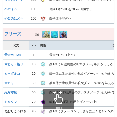
ベホイム
150
-
仲間1体のHPを285～回復する
やみのはどう
200
敵全体を弱体化
フリーズ
習得
呪文
sp
属性
効
最大MP+24
3
-
最大MPが24上がる
マヒャド斬り
10
敵1体に氷結属性の斬撃ダメージ(小)を与える
ヒャダルコ
20
敵全体に氷結属性の呪文ダメージ(中)を与える
マヒャド
30
敵全体に氷結属性の呪文ダメージ(大)を与える
絶対零度
50
敵全体に氷結属性のブレスダメージ(極大)を与
ドルクマ
70
敵1体に闇属性の呪文ダメージ(中)
scroll
ねむりこうげき
85
敵1体にダメージを与えさらにときどき2~5タ