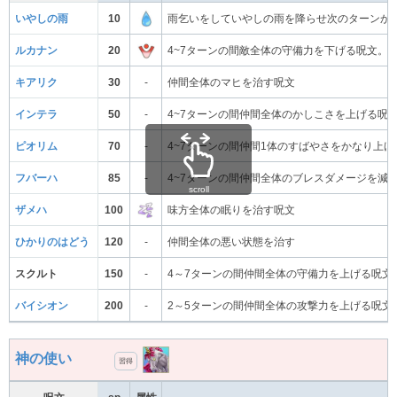
いやしの雨
10
雨乞いをしていやしの雨を降らせ次のターンか
ルカナン
20
4~7ターンの間敵全体の守備力を下げる呪文。
キアリク
30
-
仲間全体のマヒを治す呪文
インテラ
50
-
4~7ターンの間仲間全体のかしこさを上げる呪
ピオリム
70
-
4~7ターンの間仲間1体のすばやさをかなり上げ
フバーハ
85
-
4~7ターンの間仲間全体のブレスダメージを減
scroll
ザメハ
100
味方全体の眠りを治す呪文
ひかりのはどう
120
-
仲間全体の悪い状態を治す
スクルト
150
-
4～7ターンの間仲間全体の守備力を上げる呪文
バイシオン
200
-
2～5ターンの間仲間全体の攻撃力を上げる呪文
神の使い
習得