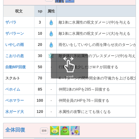
呪文
sp
属性
ザバラ
3
敵1体に水属性の呪文ダメージ(中)を与える
ザバラーン
10
敵1体に水属性の呪文ダメージ(大)を与える
いやしの雨
20
雨乞いをしていやしの雨を降らせ次のターンか
こおりの息
30
敵全体に氷結属性のブレスダメージ(中)を与え
自動MP回復
50
-
行動した後少しだけＭＰが回復する
scroll
スクルト
70
-
4～7ターンの間仲間全体の守備力を上げる呪文
ベホイム
85
-
仲間1体のHPを285～回復する
ベホマラー
100
-
仲間全員のHPを76～回復する
水ガード大
120
-
水属性の攻撃にとても強くなる
全体回復
習得