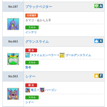
ブラックベジター
No.187
出現場所
タマゴ・金から入手
スキル
インテリ
グランスライム
No.063
配 合
スライムエンペラー
×
ゴールデンスライム
スキル
賢者
シドー
No.503
配 合
竜王
×
ハーゴン
スキル
シドー