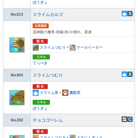
ぼうぎょ
スライムカルゴ
No.013
出現場所
流神殿の魔界-初級(冬)※晴れ、星座
配 合
スライムつむり
×
テールイーター
スキル
てっぺき
スライムつむり
No.003
配 合
スライム系
×
魔獣系
スキル
ぼうぎょ
チョコゴーレム
No.292
配 合
スライムコロネ
×
どろにんぎょう