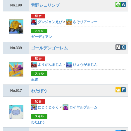
荒野シュリンプ
No.190
配 合
ダンジョンえび
×
さそりアーマー
スキル
ガーディアン
ゴールデンゴーレム
No.339
配 合
ようがんまじん
×
ひょうがまじん
スキル
王道
わたぼう
No.517
配 合
にじくじゃく
×
ロイヤルブルーム
スキル
わたぼう