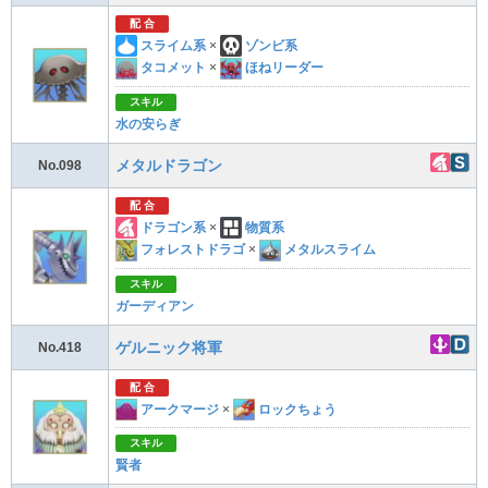
配 合
スライム系
×
ゾンビ系
タコメット
×
ほねリーダー
スキル
水の安らぎ
メタルドラゴン
No.098
配 合
ドラゴン系
×
物質系
フォレストドラゴ
×
メタルスライム
スキル
ガーディアン
ゲルニック将軍
No.418
配 合
アークマージ
×
ロックちょう
スキル
賢者