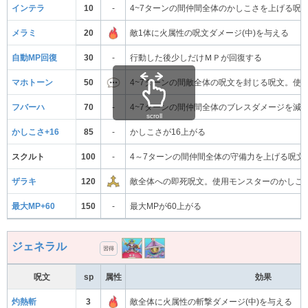
インテラ
10
-
4~7ターンの間仲間全体のかしこさを上げる呪
メラミ
20
敵1体に火属性の呪文ダメージ(中)を与える
自動MP回復
30
-
行動した後少しだけＭＰが回復する
マホトーン
50
4~7ターンの間敵全体の呪文を封じる呪文。使
フバーハ
70
-
4~7ターンの間仲間全体のブレスダメージを減
scroll
かしこさ+16
85
-
かしこさが16上がる
スクルト
100
-
4～7ターンの間仲間全体の守備力を上げる呪文
ザラキ
120
敵全体への即死呪文。使用モンスターのかしこ
最大MP+60
150
-
最大MPが60上がる
ジェネラル
習得
呪文
sp
属性
効果
灼熱斬
3
敵全体に火属性の斬撃ダメージ(中)を与える