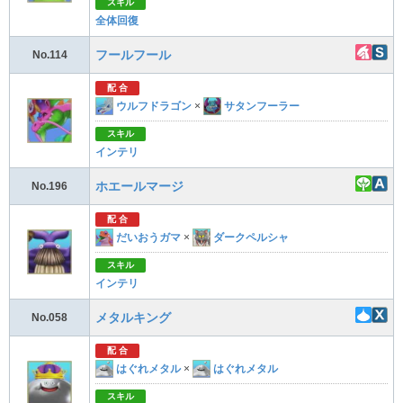
スキル
全体回復
フールフール
No.114
配 合
ウルフドラゴン
×
サタンフーラー
スキル
インテリ
ホエールマージ
No.196
配 合
だいおうガマ
×
ダークペルシャ
スキル
インテリ
メタルキング
No.058
配 合
はぐれメタル
×
はぐれメタル
スキル