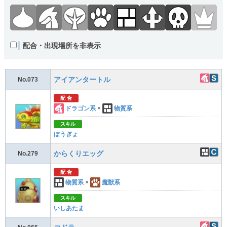
配合・出現場所を非表示
アイアンタートル
No.073
配 合
ドラゴン系
×
物質系
スキル
ぼうぎょ
からくりエッグ
No.279
配 合
物質系
×
魔獣系
スキル
いしあたま