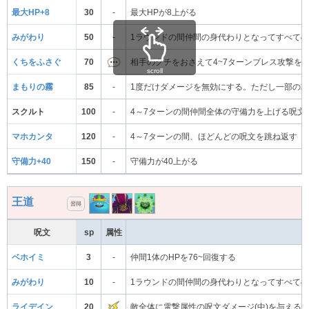
最大HP+8
30
-
最大HPが8上がる
みがわり
50
-
1ラウンドの間仲間の身代わりとなってすべて
くちをふさぐ
70
相手のクチをおさえて4~7ターンブレス攻撃を
scroll
まもりの霧
85
-
1度だけダメージを無効にする。ただし一部の
スクルト
100
-
4～7ターンの間仲間全体の守備力を上げる呪文
マホカンタ
120
-
4～7ターンの間、ほどんどの呪文を跳ね返す
守備力+40
150
-
守備力が40上がる
王道
習得
呪文
sp
属性
ベホイミ
3
-
仲間1体のHPを76~回復する
みがわり
10
-
1ラウンドの間仲間の身代わりとなってすべて
ライデイン
20
敵全体に電撃属性の呪文ダメージ(中)を与える