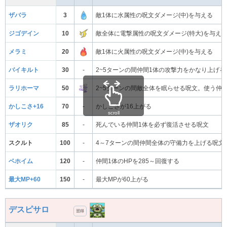
ザバラ
3
敵1体に水属性の呪文ダメージ(中)を与える
ジゴデイン
10
敵全体に電撃属性の呪文ダメージ(特大)を与え
メラミ
20
敵1体に火属性の呪文ダメージ(中)を与える
バイキルト
30
-
2~5ターンの間仲間1体の攻撃力をかなり上げる
ラリホーマ
50
2~5ターンの間敵全体を眠らせる呪文。使う仲
かしこさ+16
70
-
かしこさが16上がる
scroll
ザオリク
85
-
死んでいる仲間1体を必ず復活させる呪文
スクルト
100
-
4～7ターンの間仲間全体の守備力を上げる呪文
ベホイム
120
-
仲間1体のHPを285～回復する
最大MP+60
150
-
最大MPが60上がる
デスピサロ
習得