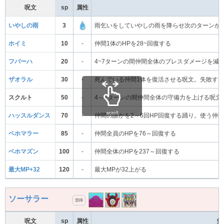
呪文
sp
属性
いやしの雨
3
雨乞いをしていやしの雨を降らせ次のターンか
ホイミ
10
-
仲間1体のHPを28~回復する
フバーハ
20
-
4~7ターンの間仲間全体のブレスダメージを減
ザオラル
30
-
死んでいる仲間1体を復活させる呪文。失敗す
スクルト
50
-
4～7ターンの間仲間全体の守備力を上げる呪文
scroll
ハッスルダンス
70
-
仲間の誰かを2～6回HP回復する踊り。使う仲
ベホマラー
85
-
仲間全員のHPを76～回復する
ベホマズン
100
-
仲間全体のHPを237～回復する
最大MP+32
120
-
最大MPが32上がる
ソーサラー
習得
呪文
sp
属性
効