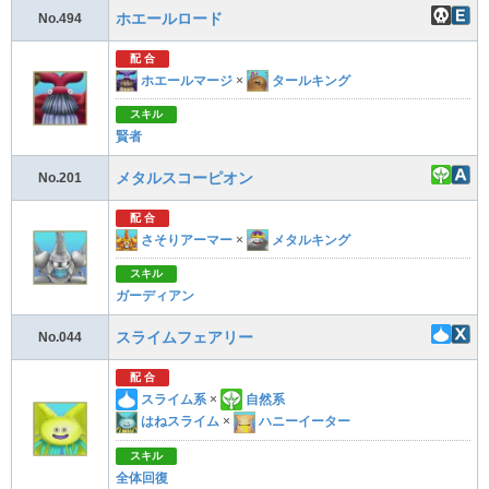
ホエールロード
No.494
配 合
ホエールマージ
×
タールキング
スキル
賢者
メタルスコーピオン
No.201
配 合
さそりアーマー
×
メタルキング
スキル
ガーディアン
スライムフェアリー
No.044
配 合
スライム系
×
自然系
はねスライム
×
ハニーイーター
スキル
全体回復