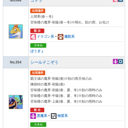
コドラ
No.066
出現場所
人間界(春～冬)
甘味楼の魔界-初級(春～冬)※晴れ、飴の雨、お化け
配 合
ドラゴン系
×
魔獣系
スキル
ぼうぎょ
シールドこぞう
No.354
出現場所
覇王城の魔界-初級(春)※飴の雨天候のみ
煉獄峠の魔界-初級(春)
甘味楼の魔界-初級(春、夏、冬)※飴の雨時のみ
甘味楼の魔界-中級(春、夏、冬)※飴の雨時のみ
甘味楼の魔界-上級(春、夏、冬)※飴の雨時のみ
配 合
悪魔系
×
物質系
スキル