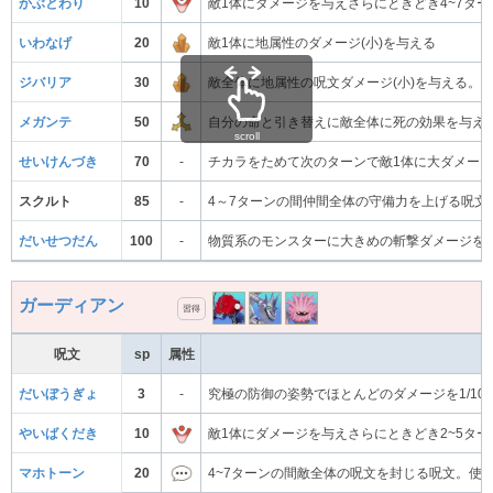
かぶとわり
10
敵1体にダメージを与えさらにときどき4~7タ
いわなげ
20
敵1体に地属性のダメージ(小)を与える
ジバリア
30
敵全体に地属性の呪文ダメージ(小)を与える。
メガンテ
50
自分の命と引き替えに敵全体に死の効果を与え
scroll
せいけんづき
70
-
チカラをためて次のターンで敵1体に大ダメー
スクルト
85
-
4～7ターンの間仲間全体の守備力を上げる呪文
だいせつだん
100
-
物質系のモンスターに大きめの斬撃ダメージを
ガーディアン
習得
呪文
sp
属性
だいぼうぎょ
3
-
究極の防御の姿勢でほとんどのダメージを1/10
やいばくだき
10
敵1体にダメージを与えさらにときどき2~5タ
マホトーン
20
4~7ターンの間敵全体の呪文を封じる呪文。使