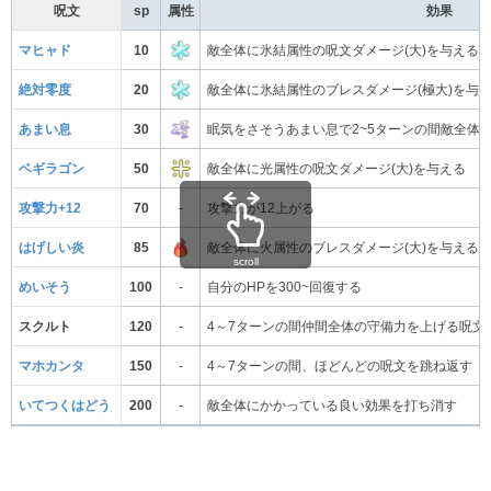
呪文
sp
属性
効果
マヒャド
10
敵全体に氷結属性の呪文ダメージ(大)を与える
絶対零度
20
敵全体に氷結属性のブレスダメージ(極大)を与
あまい息
30
眠気をさそうあまい息で2~5ターンの間敵全体
ベギラゴン
50
敵全体に光属性の呪文ダメージ(大)を与える
攻撃力+12
70
-
攻撃力が12上がる
はげしい炎
85
敵全体に火属性のブレスダメージ(大)を与える
scroll
めいそう
100
-
自分のHPを300~回復する
スクルト
120
-
4～7ターンの間仲間全体の守備力を上げる呪文
マホカンタ
150
-
4～7ターンの間、ほどんどの呪文を跳ね返す
いてつくはどう
200
-
敵全体にかかっている良い効果を打ち消す