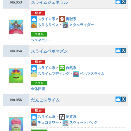
スライムジェネラル
No.053
配 合
スライム系
×
魔獣系
もりもりベス
×
メタルライダー
スキル
ジェネラル
スライムベホマズン
No.054
配 合
スライム系
×
自然系
スライムプディング
×
ベホマスライム
スキル
全体回復
だんごスライム
No.056
配 合
スライム系
×
物質系
チョコタワー
×
スウィートバッグ