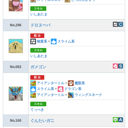
スキル
いしあたま
ドロヌーバ
No.296
配 合
物質系
×
スライム系
スキル
いしあたま
ガメゴン
No.082
配 合
アイアンタートル
×
魔獣系
スライム系
×
ドラゴン系
アイアンタートル
×
ウィングスネーク
スキル
てっぺき
ぐんたいガニ
No.160