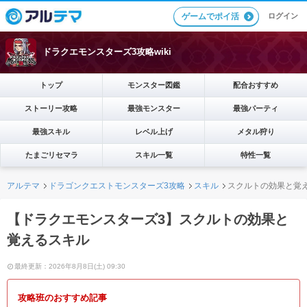
ログイン
ゲームでポイ活
ドラクエモンスターズ3攻略wiki
トップ
モンスター図鑑
配合おすすめ
ストーリー攻略
最強モンスター
最強パーティ
最強スキル
レベル上げ
メタル狩り
たまごリセマラ
スキル一覧
特性一覧
アルテマ
ドラゴンクエストモンスターズ3攻略
スキル
スクルトの効果と覚
【ドラクエモンスターズ3】スクルトの効果と
覚えるスキル
最終更新：2026年8月8日(土) 09:30
攻略班のおすすめ記事