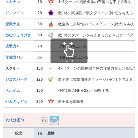
ルカナン
10
4~7ターンの間敵全体の守備力を下げる呪文。
ドルマドン
20
敵1体に闇属性の呪文ダメージ(特大)を与える
煉獄火炎
30
敵全体に火属性のブレスダメージ(特大)を与え
ねむりこうげき
50
敵1体にダメージを与えさらにときどき2~5タ
攻撃力+8
70
-
攻撃力が8上がる
守備力+16
85
-
守備力が16上がる
scroll
スクルト
100
-
4～7ターンの間仲間全体の守備力を上げる呪文
ジゴスパーク
120
敵全体に電撃属性のダメージ (極大) を与え
ベホイム
150
-
仲間1体のHPを285～回復する
やみのはどう
200
敵全体を弱体化
わたぼう
習得
呪文
sp
属性