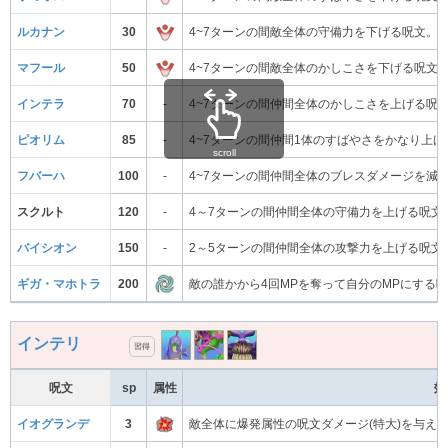
ルカナン
30
4~7ターンの間敵全体の守備力を下げる呪文。
マフール
50
4~7ターンの間敵全体のかしこさを下げる呪文
インテラ
70
-
4~7ターンの間仲間全体のかしこさを上げる呪
ピオリム
85
-
4~7ターンの間仲間1体のすばやさをかなり上げ
scroll
フバーハ
100
-
4~7ターンの間仲間全体のブレスダメージを減
スクルト
120
-
4～7ターンの間仲間全体の守備力を上げる呪文
バイシオン
150
-
2～5ターンの間仲間全体の攻撃力を上げる呪文
ギガ・マホトラ
200
敵の誰かから4回MPを奪って自分のMPにする
インテリ
習得
呪文
sp
属性
効
イオグランデ
3
敵全体に爆発属性の呪文ダメージ(特大)を与え