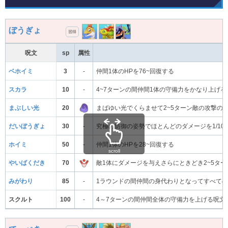
ぼうぎょ
習得
呪文
sp
属性
ベホイミ
3
-
仲間1体のHPを76~回復する
スカラ
10
-
4~7ターンの間仲間1体の守備力をかなり上げる
まぶしい光
20
まばゆい光でくらませて2~5ターン敵の攻撃の
だいぼうぎょ
30
-
究極の防御の姿勢でほとんどのダメージを1/10
ホイミ
50
-
仲間1体のHPを28~回復する
scroll
やいばくだき
70
敵1体にダメージを与えさらにときどき2~5タ
みがわり
85
-
1ラウンドの間仲間の身代わりとなってすべて
スクルト
100
-
4～7ターンの間仲間全体の守備力を上げる呪文