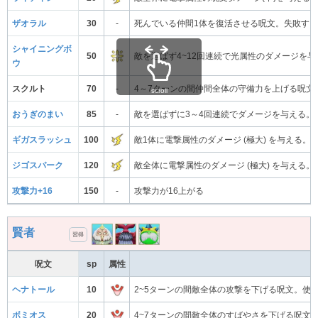
ザオラル
30
-
死んでいる仲間1体を復活させる呪文。失敗す
シャイニングボ
50
敵を選ばず4~12回連続で光属性のダメージを与
ウ
スクルト
70
-
4～7ターンの間仲間全体の守備力を上げる呪文
scroll
おうぎのまい
85
-
敵を選ばずに3～4回連続でダメージを与える
ギガスラッシュ
100
敵1体に電撃属性のダメージ (極大) を与える
ジゴスパーク
120
敵全体に電撃属性のダメージ (極大) を与え
攻撃力+16
150
-
攻撃力が16上がる
賢者
習得
呪文
sp
属性
ヘナトール
10
2~5ターンの間敵全体の攻撃を下げる呪文。使
ボミオス
20
4~7ターンの間敵全体のすばやさを下げる呪文