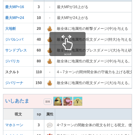
最大MP+16
3
-
最大MPが16上がる
最大MP+24
10
-
最大MPが24上がる
大地斬
20
敵全体に地属性の斬撃ダメージ(中)を与える
ジバルンバ
40
敵全体に地属性の呪文ダメージ(特大)を与える
サンドブレス
60
敵全体に地属性のブレスダメージ(大)を与え砂
scroll
ジバリカ
80
敵全体に地属性の呪文ダメージ(中)を与える。
スクルト
110
-
4～7ターンの間仲間全体の守備力を上げる呪文
ジバリーナ
150
敵全体に地属性の呪文ダメージ(大)を与える。
いしあたま
習得
呪文
sp
属性
マホトーン
3
4~7ターンの間敵全体の呪文を封じる呪文。使