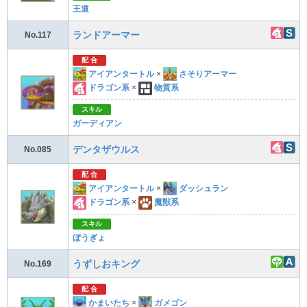
王道
ランドアーマー
No.117
配 合
アイアンタートル
×
さそりアーマー
ドラゴン系
×
物質系
スキル
ガーディアン
デンタザウルス
No.085
配 合
アイアンタートル
×
ダッシュラン
ドラゴン系
×
魔獣系
スキル
ぼうぎょ
うずしおキング
No.169
配 合
かまいたち
×
ガメゴン