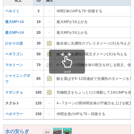
呪文
sp
属性
ベホイミ
3
-
仲間1体のHPを76~回復する
最大MP+16
10
-
最大MPが16上がる
最大MP+24
20
-
最大MPが24上がる
ひかりの息
30
敵全体に光属性のブレスダメージ(大)を与えさら
ベギラゴン
50
敵全体に光属性の呪文ダメージ(大)を与える
マホトーン
70
4~7ターンの間敵全体の呪文を封じる呪文。使
scroll
シャイニングボ
85
敵を選ばず4~12回連続で光属性のダメージを与
ウ
マダンチョ
100
究極呪文をちょっとだけ発動して1/4のMPを
スクルト
120
-
4～7ターンの間仲間全体の守備力を上げる呪文
ベホマラー
150
-
仲間全員のHPを76～回復する
水の安らぎ
習得