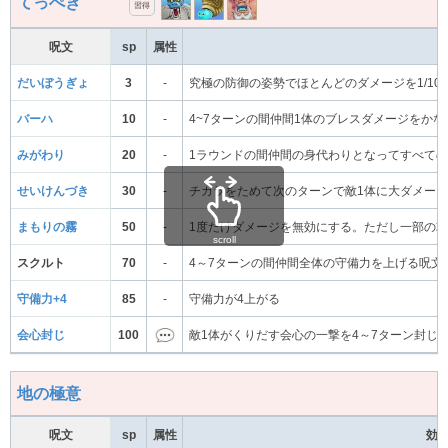
てっぺき
習得
呪文
sp
属性
だいぼうぎょ
3
-
究極の防御の姿勢でほとんどのダメージを1/10
バーハ
10
-
4~7ターンの間仲間1体のブレスダメージをか
みがわり
20
-
1ラウンドの間仲間の身代わりとなってすべて
せいけんづき
30
-
チカラをためて次のターンで敵1体に大ダメー
まもりの霧
50
-
1度だけダメージを無効にする。ただし一部の
scroll
スクルト
70
-
4～7ターンの間仲間全体の守備力を上げる呪文
守備力+4
85
-
守備力が4上がる
会心封じ
100
敵1体がくりだす会心の一撃を4～7ターン封じ
地の極意
呪文
sp
属性
効