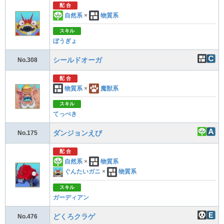
配 合
自然系
×
物質系
スキル
ぼうぎょ
シールドオーガ
No.308
配 合
物質系
×
魔獣系
スキル
てっぺき
ダンジョンえび
No.175
配 合
自然系
×
物質系
ぐんたいガニ
×
物質系
スキル
ガーディアン
どくろクラゲ
No.476