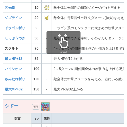
閃光斬
10
敵全体に光属性の斬撃ダメージ(中)を与える
ジゴデイン
20
敵全体に電撃属性の呪文ダメージ(特大)を与え
ドラゴン斬り
30
-
ドラゴン系のモンスターに大きめの斬撃ダメー
しっぷうづき
50
-
最初に攻撃できる拳術。そのかわりダメージは
スクルト
70
-
4～7ターンの間仲間全体の守備力を上げる呪文
scroll
最大HP+12
85
-
最大HPが12上がる
バイシオン
100
-
2～5ターンの間仲間全体の攻撃力を上げる呪文
さみだれ斬り
120
-
敵全体に斬撃ダメージを与える。右にいる敵jほ
最大MP+32
150
-
最大MPが32上がる
シドー
習得
呪文
sp
属性