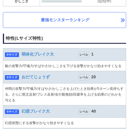
かしこさ
(位/位中)
最強モンスターランキング
特性(Lサイズ特性)
弱体化ブレイク大
1
Sサイズ
レベル
敵の攻撃力/守備力/すばやさ/かしこさを下げる攻撃がかなり効きやすくなる
おだてじょうず
20
Sサイズ
レベル
仲間の攻撃力/守備力/すばやさ/かしこさを上げたとき効果が5ターン長持ちす
る。さらに呪文反射/ブレス反射/全行動無効/回避率を上げる効果のどれかを
与える
幻惑ブレイク大
40
Sサイズ
レベル
幻惑状態にする攻撃がかなり効きやすくなる