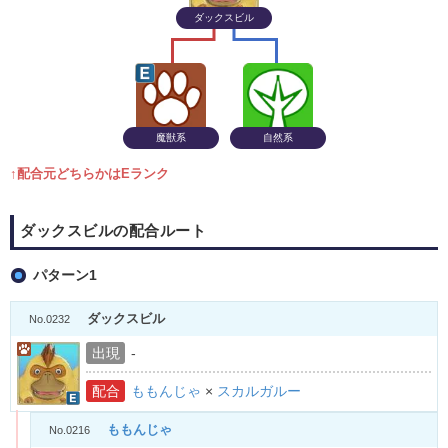
ダックスビル
魔獣系
自然系
↑配合元どちらかはEランク
ダックスビルの配合ルート
パターン1
ダックスビル
No.0232
出現
-
配合
ももんじゃ
×
スカルガルー
ももんじゃ
No.0216