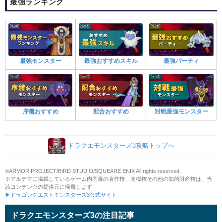
最強ランキング
最強モンスター
最強おすすめスキル
最強パーティ
序盤おすすめ
配合おすすめ
対戦最強モンスター
ドラクエモンスターズ3攻略トップへ
©ARMOR PROJECT/BIRD STUDIO/SQUEARE ENIX All rights reserved.
※アルテマに掲載しているゲーム内画像の著作権、商標権その他の知的財産権は、当
該コンテンツの提供元に帰属します
▶ドラゴンクエストモンスターズ3公式サイト
ドラクエモンスターズ3の注目記事