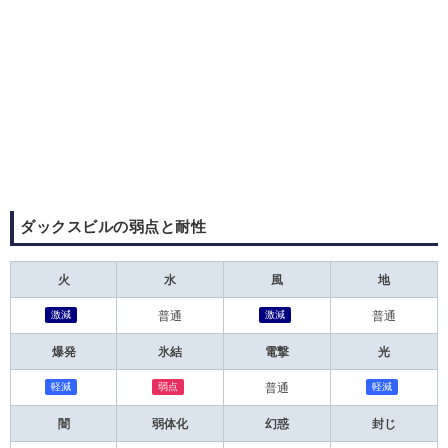
ダックスビルの弱点と耐性
火
水
風
地
激減
激減
普通
普通
爆発
氷結
電撃
光
軽減
弱点
軽減
普通
闇
弱体化
幻惑
封じ