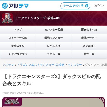
ログイン
ゲームでポイ活
ドラクエモンスターズ3攻略wiki
トップ
モンスター図鑑
配合おすすめ
ストーリー攻略
最強モンスター
最強パーティ
最強スキル
レベル上げ
メタル狩り
たまごリセマラ
スキル一覧
特性一覧
アルテマ
ドラゴンクエストモンスターズ3攻略
モンスター
ダックスビルの
【ドラクエモンスターズ3】ダックスビルの配
合表とスキル
最終更新：2026年8月1日(土) 08:01