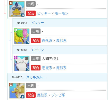
出現
-
配合
ピッキー
×
モーモン
ピッキー
No.0143
出現
-
配合
自然系
×
魔獣系
モーモン
No.0360
出現
人間界(冬)
配合
悪魔系
×
魔獣系
スカルガルー
No.0220
出現
-
配合
魔獣系
×
ゾンビ系