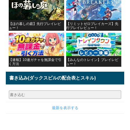
【ほの暮しの庭】先行プレイレビ
【リミットゼロブレイカーズ】先
ュー！
行プレイレビュー！
【速報】10連ガチャを無課金で引
【みんなのトレイン】プレイレビ
く方法
ュー！
書き込み
(ダックスビルの配合表とスキル)
最新を表示する