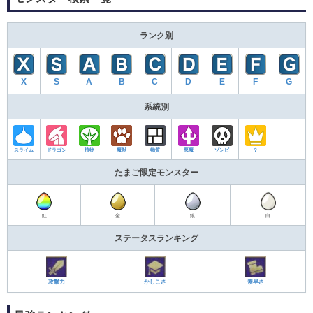
ランク別
X
S
A
B
C
D
E
F
G
系統別
‐
スライム
ドラゴン
植物
魔獣
物質
悪魔
ゾンビ
？
たまご限定モンスター
虹
金
銀
白
ステータスランキング
攻撃力
かしこさ
素早さ