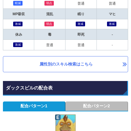
軽減
弱点
普通
普通
MP吸収
混乱
眠り
マヒ
激減
弱点
激減
激減
休み
毒
即死
-
激減
普通
普通
-
属性別のスキル検索はこちら
ダックスビルの配合表
配合パターン1
配合パターン2