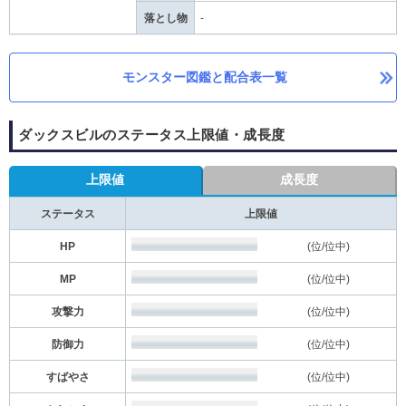
落とし物
-
モンスター図鑑と配合表一覧
ダックスビルのステータス上限値・成長度
上限値
成長度
ステータス
上限値
HP
(位/位中)
MP
(位/位中)
攻撃力
(位/位中)
防御力
(位/位中)
すばやさ
(位/位中)