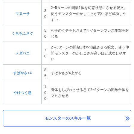
2~5ターンの間敵1体を幻惑状態にさせる呪文。
3
マヌーサ
使うモンスターのかしこさが高いほど成功しや
0
すい
5
相手のクチをおさえて4~7ターンブレス攻撃を封
くちをふさぐ
0
じる
2～5ターンの間敵1体を混乱させる呪文。使う仲
7
メダパニ
間モンスターのかしこさが高いほど成功しやす
0
い
8
すばやさ+4
すばやさが4上がる
5
1
身体をしびれさせる息で2~5ターンの間敵全体を
やけつく息
0
マヒさせる
0
モンスターのスキル一覧