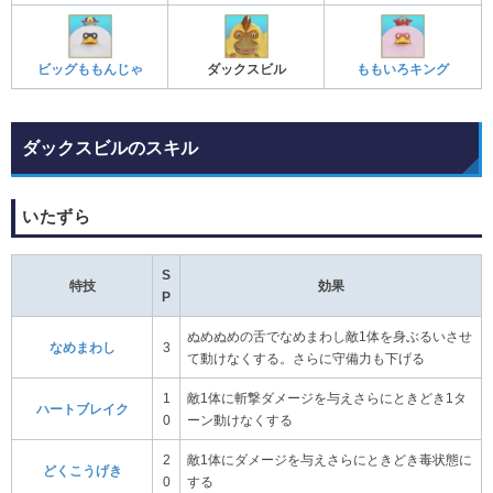
ビッグももんじゃ
ダックスビル
ももいろキング
ダックスビルのスキル
いたずら
S
特技
効果
P
ぬめぬめの舌でなめまわし敵1体を身ぶるいさせ
なめまわし
3
て動けなくする。さらに守備力も下げる
1
敵1体に斬撃ダメージを与えさらにときどき1タ
ハートブレイク
0
ーン動けなくする
2
敵1体にダメージを与えさらにときどき毒状態に
どくこうげき
0
する