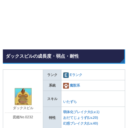
ダックスビルの成長度・弱点・耐性
ランク
Eランク
系統
魔獣系
スキル
いたずら
ダックスビル
弱体化ブレイク大(Lv.1)
図鑑No.0232
特性
おだてじょうず(Lv.20)
幻惑ブレイク大(Lv.40)