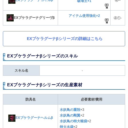
④--
破壊王+1
アイテム使用強化+2
EXプケラグーナグリーヴβ
④①-
EXプケラグーナβシリーズの詳細はこちら
EXプケラグーナβシリーズのスキル
スキル名
-
EXプケラグーナβシリーズの生産素材
防具名
必要素材/費用
水妖鳥の重殻
×3
水妖鳥の剛翼
×2
EXプケラグーナヘルムβ
水妖鳥の特大喉袋
×2
特大水袋
×2