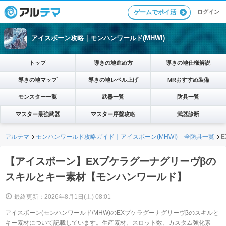
ログイン
ゲームでポイ活
アイスボーン攻略｜モンハンワールド(MHWI)
トップ
導きの地進め方
導きの地仕様解説
導きの地マップ
導きの地レベル上げ
MRおすすめ装備
モンスター一覧
武器一覧
防具一覧
マスター最強武器
マスター序盤攻略
武器診断
アルテマ
モンハンワールド攻略ガイド｜アイスボーン(MHWI)
全防具一覧
【アイスボーン】EXプケラグーナグリーヴβの
スキルとキー素材【モンハンワールド】
最終更新：2026年8月1日(土) 08:01
アイスボーン(モンハンワールド/MHW)のEXプケラグーナグリーヴβのスキルと
キー素材について記載しています。生産素材、スロット数、カスタム強化素