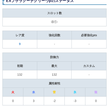
EXプケラグーナグリーヴβのステータス
スロット数
④①-
レア度
強化回数
必要強化pts
9
-
-
防御力
初期
最大
カスタム
132
132
-
属性耐性
火
水
雷
氷
龍
0
3
-2
-3
0