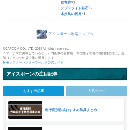
強竜骨
×3
デプスライト鉱石
×2
水妖鳥の靭尾
×1
アイスボーン攻略トップへ
©CAPCOM CO., LTD. 2018 All rights reserved.
※アルテマに掲載しているゲーム内画像の著作権、商標権その他の知的財産権は、当
該コンテンツの提供元に帰属します
▶モンスターハンターワールド公式サイト
アイスボーンの注目記事
おすすめ記事
人気ページ
進行度別作成おすすめ防具まとめ