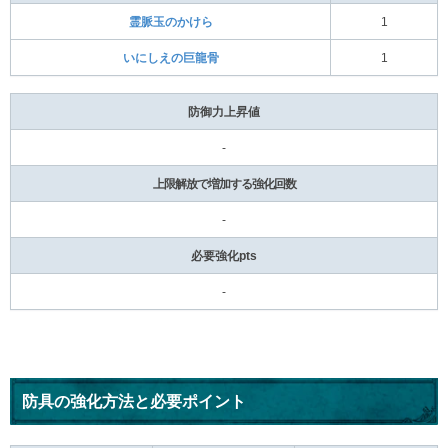
霊脈玉のかけら
1
いにしえの巨龍骨
1
防御力上昇値
-
上限解放で増加する強化回数
-
必要強化pts
-
防具の強化方法と必要ポイント