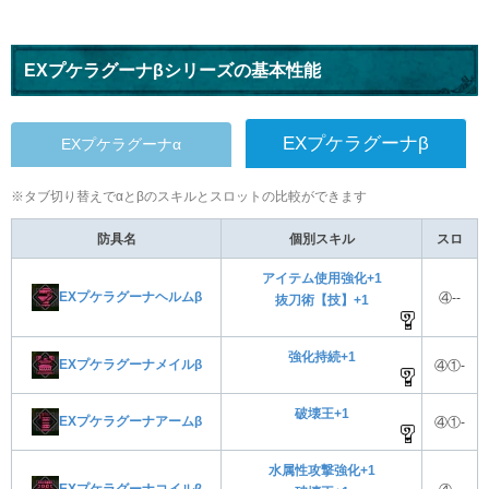
EXプケラグーナβシリーズの基本性能
EXプケラグーナβ
EXプケラグーナα
※タブ切り替えでαとβのスキルとスロットの比較ができます
防具名
個別スキル
スロ
アイテム使用強化+1
EXプケラグーナヘルムβ
④--
抜刀術【技】+1
強化持続+1
EXプケラグーナメイルβ
④①-
破壊王+1
EXプケラグーナアームβ
④①-
水属性攻撃強化+1
EXプケラグーナコイルβ