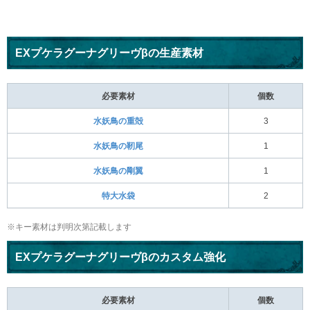
EXプケラグーナグリーヴβの生産素材
必要素材
個数
水妖鳥の重殻
3
水妖鳥の靭尾
1
水妖鳥の剛翼
1
特大水袋
2
※キー素材は判明次第記載します
EXプケラグーナグリーヴβのカスタム強化
必要素材
個数