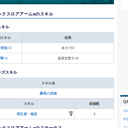
ックスロアアームαのスキル
スキル
別スキル
効果
増強+3
体力+50
撃+2
基礎攻撃力+6
ーズスキル
スキル名
轟竜の真髄
Q
スキル
装備数
Q&
満足感・極意
3
新
ックスロアアームαのステータス
マ