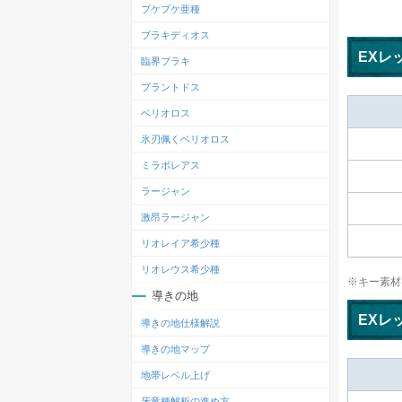
プケプケ亜種
ブラキディオス
EXレ
臨界ブラキ
ブラントドス
ベリオロス
氷刃佩くベリオロス
ミラボレアス
ラージャン
激昂ラージャン
リオレイア希少種
リオレウス希少種
※キー素材
導きの地
EXレ
導きの地仕様解説
導きの地マップ
地帯レベル上げ
牙竜種解析の進め方