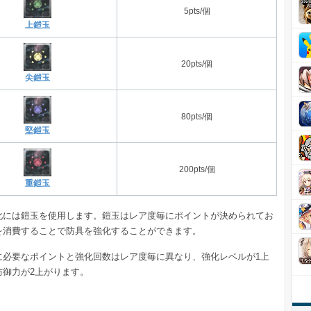
5pts/個
上鎧玉
20pts/個
尖鎧玉
80pts/個
堅鎧玉
200pts/個
重鎧玉
化には鎧玉を使用します。鎧玉はレア度毎にポイントが決められてお
を消費することで防具を強化することができます。
に必要なポイントと強化回数はレア度毎に異なり、強化レベルが1上
防御力が2上がります。