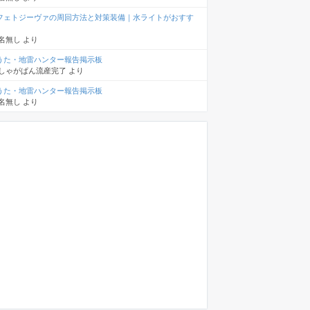
フェトジーヴァの周回方法と対策装備｜水ライトがおすす
名無し
より
うた・地雷ハンター報告掲示板
しゃがぱん流産完了
より
うた・地雷ハンター報告掲示板
名無し
より