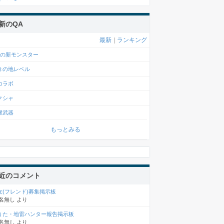
新のQA
最新
|
ランキング
月の新モンスター
きの地レベル
コラボ
クシャ
醒武器
もっとみる
近のコメント
友(フレンド)募集掲示板
名無し
より
うた・地雷ハンター報告掲示板
名無し
より