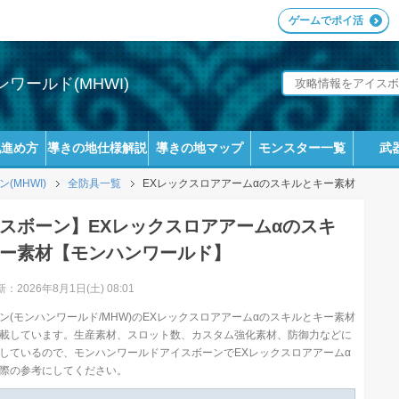
ゲームでポイ活
ワールド(MHWI)
地進め方
導きの地仕様解説
導きの地マップ
モンスター一覧
武
MHWI)
全防具一覧
EXレックスロアアームαのスキルとキー素材
スボーン】EXレックスロアアームαのスキ
ー素材【モンハンワールド】
：2026年8月1日(土) 08:01
ン(モンハンワールド/MHW)のEXレックスロアアームαのスキルとキー素材
載しています。生産素材、スロット数、カスタム強化素材、防御力などに
しているので、モンハンワールドアイスボーンでEXレックスロアアームα
際の参考にしてください。