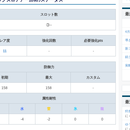
最
スロット数
③--
4
導
レア度
強化回数
必要強化pts
新
11
-
-
錆
覚
防御力
初期
最大
カスタム
158
158
-
属性耐性
最
水
雷
氷
龍
狩
に
-4
-2
0
0
ゆ
に