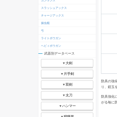
ガンランス
スラッシュアックス
チャージアックス
操虫棍
弓
ライトボウガン
ヘビィボウガン
武器別データベース
▼大剣
▼片手剣
防具の強
▼双剣
り、鎧玉
▼太刀
防具強化
がる毎に
▼ハンマー
▼狩猟笛