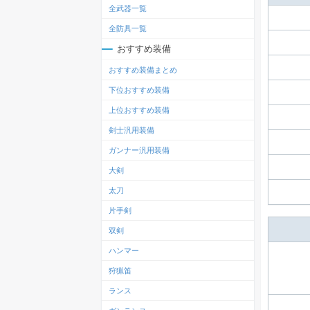
全武器一覧
全防具一覧
おすすめ装備
おすすめ装備まとめ
下位おすすめ装備
上位おすすめ装備
剣士汎用装備
ガンナー汎用装備
大剣
太刀
片手剣
双剣
ハンマー
狩猟笛
ランス