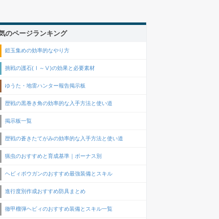
気のページランキング
鎧玉集めの効率的なやり方
挑戦の護石(Ⅰ～Ⅴ)の効果と必要素材
ゆうた・地雷ハンター報告掲示板
歴戦の黒巻き角の効率的な入手方法と使い道
掲示板一覧
歴戦の蒼きたてがみの効率的な入手方法と使い道
猟虫のおすすめと育成基準｜ボーナス別
ヘビィボウガンのおすすめ最強装備とスキル
進行度別作成おすすめ防具まとめ
徹甲榴弾ヘビィのおすすめ装備とスキル一覧