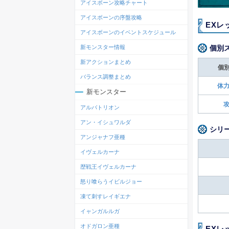
アイスボーン攻略チャート
アイスボーンの序盤攻略
EXレ
アイスボーンのイベントスケジュール
個別
新モンスター情報
新アクションまとめ
個
バランス調整まとめ
体力
新モンスター
攻
アルバトリオン
アン・イシュワルダ
シリ
アンジャナフ亜種
イヴェルカーナ
歴戦王イヴェルカーナ
怒り喰らうイビルジョー
凍て刺すレイギエナ
イャンガルルガ
オドガロン亜種
EXレ