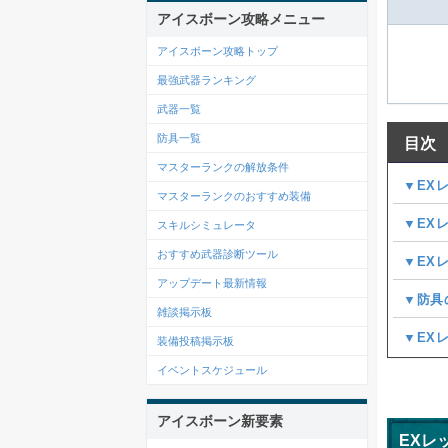
アイスボーン攻略メニュー
アイスボーン攻略トップ
最強武器ランキング
武器一覧
防具一覧
目次
マスターランクの解放条件
▼EX
マスターランクのおすすめ装備
▼EX
スキルシミュレータ
おすすめ武器診断ツール
▼EX
アップデート最新情報
▼防具
雑談掲示板
▼EX
装備投稿掲示板
イベントスケジュール
アイスボーン新要素
EXレ