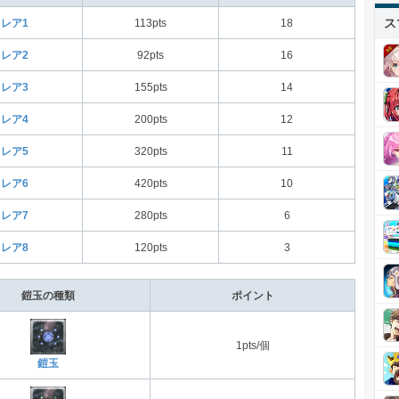
ス
レア1
113pts
18
レア2
92pts
16
レア3
155pts
14
レア4
200pts
12
レア5
320pts
11
レア6
420pts
10
レア7
280pts
6
レア8
120pts
3
鎧玉の種類
ポイント
1pts/個
鎧玉