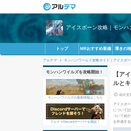
アイスボーン攻略｜モンハン
トップ
MRおすすめ装備
導きの
アルテマ
モンハンワールド攻略ガイド｜アイスボーン(
モンハンワイルズを攻略開始！
【アイ
ルとキ
最終更新
モンハンワイルズの最新情報はこちら
アイスボー
について記
ついて紹介
を作成する
アルテマDiscordサーバーを開設！