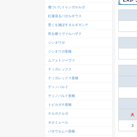
傷ついたイャンガルルガ
紅蓮滾るバゼルギウス
悉くを滅ぼすネルギガンテ
死を纏うヴァルハザク
ジンオウガ
ジンオウガ亜種
ムフェトジーヴァ
ティガレックス
ティガレックス亜種
ディノバルド
ディノバルド亜種
トビカガチ亜種
ナルガクルガ
火
ネロミェール
3
パオウルムー亜種