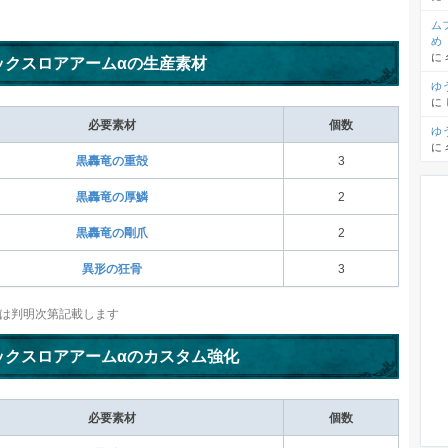
ム
め
に
ックスロアアームαの生産素材
ゆ
に
必要素材
個数
ゆ
に
黒轟竜の重殻
3
黒轟竜の厚鱗
2
黒轟竜の剛爪
2
異形の狂骨
3
は判明次第記載します
ックスロアアームαのカスタム強化
必要素材
個数