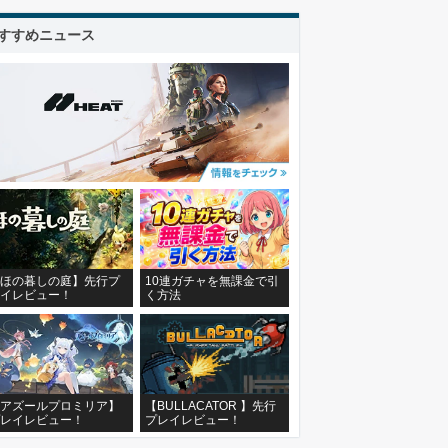
すすめニュース
ほの暮しの庭】先行プ
10連ガチャを無課金で引
イレビュー！
く方法
アズールプロミリア】
【BULLACATOR 】先行
レイレビュー！
プレイレビュー！