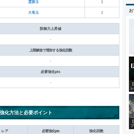
霊脈玉
1
お
大竜玉
1
防御力上昇値
-
上限解放で増加する強化回数
-
必要強化pts
-
【
レ
強化方法と必要ポイント
【
プ
レア
必要強化pts
強化回数