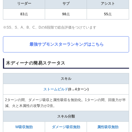
リーダー
サブ
アシスト
83
点
98
点
55
点
※SS、S、A、B、C、Dの6段階で総合評価をつけています
最強サブモンスターランキングはこちら
木ディーナの簡易ステータス
スキル
ストームビルド
(8→4ターン)
2ターンの間、ダメージ吸収と属性吸収を無効化。1ターンの間、回復力が半
減、火と木属性の攻撃力が2倍。
スキル分類
W吸収無効
ダメージ吸収無効
属性吸収無効