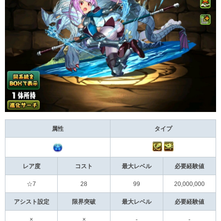
属性
タイプ
レア度
コスト
最大レベル
必要経験値
☆7
28
99
20,000,000
アシスト設定
限界突破
最大レベル
必要経験値
×
×
-
-