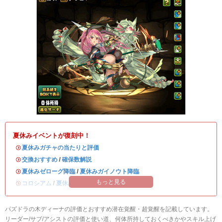
夏休みイベントが復刻中！
・
夏休みガチャの当たりと評価
・
交換おすすめ
/
確保数解説
・
夏休みゼローグ降臨
/
夏休みガイノウト降臨
もっと見る
・
コロシアム
/
夏休みワンタッチ
パズドラの木ディーナの評価とおすすめ潜在覚醒・超覚醒を記載しています。
リーダー/サブ/アシストの評価と使い道、何体所持しておくべきかやスキル上げ