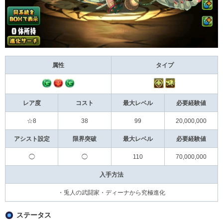
属性
タイプ
レア度
コスト
最大レベル
必要経験値
☆8
38
99
20,000,000
アシスト設定
限界突破
最大レベル
必要経験値
◯
◯
110
70,000,000
入手方法
・兎人の武闘家・ディーナから究極進化
ステータス