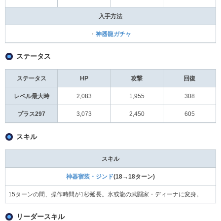
入手方法
・
神器龍ガチャ
ステータス
ステータス
HP
攻撃
回復
レベル最大時
2,083
1,955
308
プラス297
3,073
2,450
605
スキル
スキル
神器宿装・ジンド
(18→18ターン)
15ターンの間、操作時間が1秒延長。氷或龍の武闘家・ディーナに変身。
リーダースキル