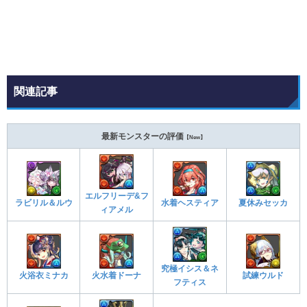
関連記事
最新モンスターの評価
【New】
エルフリーデ&フ
ラビリル＆ルウ
水着ヘスティア
夏休みセッカ
ィアメル
究極イシス＆ネ
火浴衣ミナカ
火水着ドーナ
試練ウルド
フティス