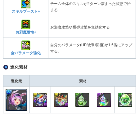
チーム全体のスキルが2ターン溜まった状態で始
まる
スキルブースト+
お邪魔攻撃や爆弾攻撃を無効化する
お邪魔耐性+
自分のパラメータ(HP/攻撃/回復)が1.5倍にアップ
する。
全パラメータ強化
進化素材
進化元
素材