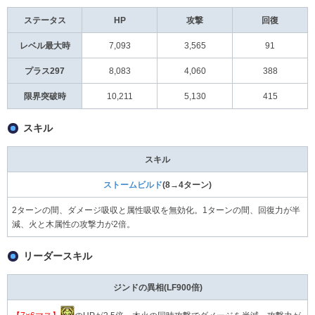
ステータス
HP
攻撃
回復
レベル最大時
7,093
3,565
91
プラス297
8,083
4,060
388
限界突破時
10,211
5,130
415
スキル
スキル
ストームビルド
(8→4ターン)
2ターンの間、ダメージ吸収と属性吸収を無効化。1ターンの間、回復力が半
減、火と木属性の攻撃力が2倍。
リーダースキル
ジンドの異相(LF900倍)