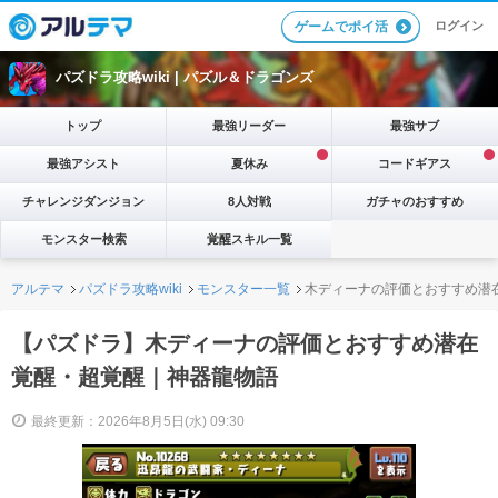
ログイン
ゲームでポイ活
パズドラ攻略wiki |
パズル＆ドラゴンズ
トップ
最強リーダー
最強サブ
最強アシスト
夏休み
コードギアス
チャレンジダンジョン
8人対戦
ガチャのおすすめ
モンスター検索
覚醒スキル一覧
アルテマ
パズドラ攻略wiki
モンスター一覧
木ディーナの評価とおすすめ潜
【パズドラ】木ディーナの評価とおすすめ潜在
覚醒・超覚醒｜神器龍物語
最終更新：2026年8月5日(水) 09:30