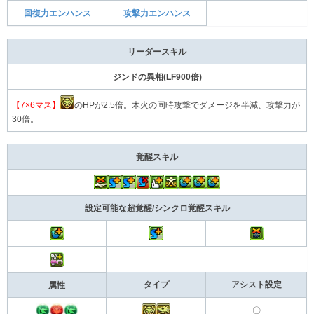
回復力エンハンス
攻撃力エンハンス
リーダースキル
ジンドの異相(LF900倍)
【7×6マス】
のHPが2.5倍。木火の同時攻撃でダメージを半減、攻撃力が
30倍。
覚醒スキル
設定可能な超覚醒/シンクロ覚醒スキル
タイプ
アシスト設定
属性
〇