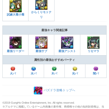
からくりモトナ
試練大喬小喬
リ
最強キャラ関連記事
最強アシスト
リセマラ
最強リーダー
最強サブ
属性別の最強おすすめパーティ
火パ
水パ
木パ
光パ
闇パ
パズドラ攻略トップへ
©2019 GungHo Online Entertainment, Inc. All rights reserved.
※アルテマに掲載しているゲーム内画像の著作権、商標権その他の知的財産権は、当