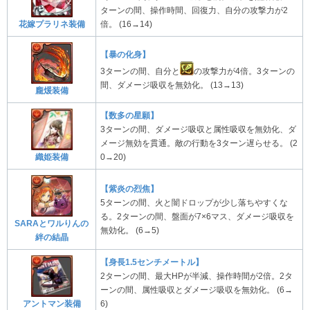
ターンの間、操作時間、回復力、自分の攻撃力が2
花嫁プラリネ装備
倍。 (16→14)
【暴の化身】
3ターンの間、自分と
の攻撃力が4倍。3ターンの
間、ダメージ吸収を無効化。 (13→13)
龐煖装備
【数多の星願】
3ターンの間、ダメージ吸収と属性吸収を無効化、ダ
メージ無効を貫通。敵の行動を3ターン遅らせる。 (2
0→20)
織姫装備
【紫炎の烈焦】
5ターンの間、火と闇ドロップが少し落ちやすくな
る。2ターンの間、盤面が7×6マス、ダメージ吸収を
SARAとワルりんの
無効化。 (6→5)
絆の結晶
【身長1.5センチメートル】
2ターンの間、最大HPが半減、操作時間が2倍。2タ
ーンの間、属性吸収とダメージ吸収を無効化。 (6→
アントマン装備
6)