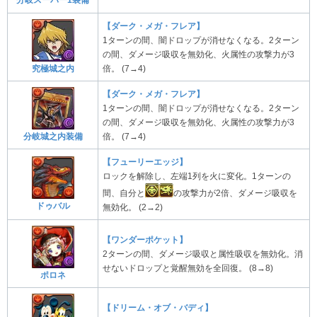
分岐スーパー1装備
【ダーク・メガ・フレア】
1ターンの間、闇ドロップが消せなくなる。2ターン
の間、ダメージ吸収を無効化、火属性の攻撃力が3
究極城之内
倍。 (7→4)
【ダーク・メガ・フレア】
1ターンの間、闇ドロップが消せなくなる。2ターン
の間、ダメージ吸収を無効化、火属性の攻撃力が3
分岐城之内装備
倍。 (7→4)
【フューリーエッジ】
ロックを解除し、左端1列を火に変化。1ターンの
間、自分と
の攻撃力が2倍、ダメージ吸収を
ドゥバル
無効化。 (2→2)
【ワンダーポケット】
2ターンの間、ダメージ吸収と属性吸収を無効化。消
せないドロップと覚醒無効を全回復。 (8→8)
ポロネ
【ドリーム・オブ・バディ】