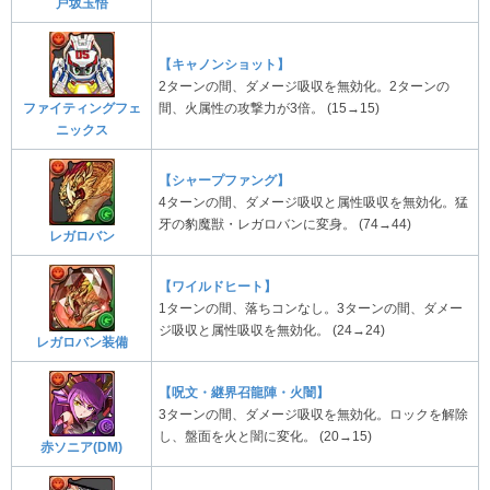
戸坂玉悟
【キャノンショット】
2ターンの間、ダメージ吸収を無効化。2ターンの
ファイティングフェ
間、火属性の攻撃力が3倍。 (15→15)
ニックス
【シャープファング】
4ターンの間、ダメージ吸収と属性吸収を無効化。猛
牙の豹魔獣・レガロバンに変身。 (74→44)
レガロバン
【ワイルドヒート】
1ターンの間、落ちコンなし。3ターンの間、ダメー
ジ吸収と属性吸収を無効化。 (24→24)
レガロバン装備
【呪文・継界召龍陣・火闇】
3ターンの間、ダメージ吸収を無効化。ロックを解除
し、盤面を火と闇に変化。 (20→15)
赤ソニア(DM)