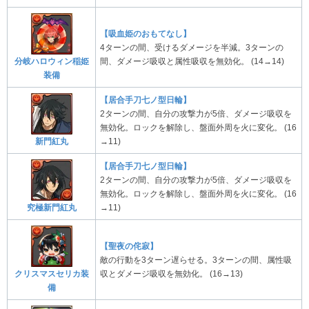
【吸血姫のおもてなし】
4ターンの間、受けるダメージを半減。3ターンの
分岐ハロウィン稲姫
間、ダメージ吸収と属性吸収を無効化。 (14→14)
装備
【居合手刀七ノ型日輪】
2ターンの間、自分の攻撃力が5倍、ダメージ吸収を
無効化。ロックを解除し、盤面外周を火に変化。 (16
新門紅丸
→11)
【居合手刀七ノ型日輪】
2ターンの間、自分の攻撃力が5倍、ダメージ吸収を
無効化。ロックを解除し、盤面外周を火に変化。 (16
究極新門紅丸
→11)
【聖夜の侘寂】
敵の行動を3ターン遅らせる。3ターンの間、属性吸
クリスマスセリカ装
収とダメージ吸収を無効化。 (16→13)
備