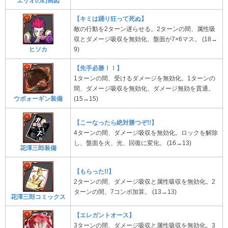
エリオの幻画図
【キミは踊り狂って死ぬ】
敵の行動を2ターン遅らせる。2ターンの間、属性吸
収とダメージ吸収を無効化、盤面が7×6マス。 (18→
9)
ヒソカ
【先手必勝！！】
1ターンの間、受けるダメージを無効化。1ターンの
間、ダメージ吸収を無効化、ダメージ無効を貫通。
(15→15)
ウボォーギン装備
【こーなったら絶対勝つぞ!!】
4ターンの間、ダメージ吸収を無効化。ロックを解除
し、盤面を火、光、回復に変化。 (16→13)
花澤三郎装備
【もらった!!】
2ターンの間、ダメージ吸収と属性吸収を無効化。2
ターンの間、7コンボ加算。 (13→13)
花澤三郎コミックス
【エレガントオース】
3ターンの間、ダメージ吸収と属性吸収を無効化。3