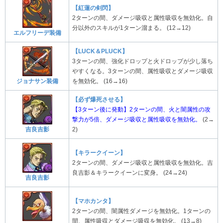
【紅蓮の剣閃】
2ターンの間、ダメージ吸収と属性吸収を無効化。自
分以外のスキルが1ターン溜まる。 (12→12)
エルフリーデ装備
【LUCK＆PLUCK】
3ターンの間、強化ドロップと火ドロップが少し落ち
やすくなる。3ターンの間、属性吸収とダメージ吸収
を無効化。 (16→16)
ジョナサン装備
【必ず爆死させる】
【3ターン後に発動】2ターンの間、火と闇属性の攻
撃力が5倍、ダメージ吸収と属性吸収を無効化。
(2→
2)
吉良吉影
【キラークイーン】
2ターンの間、ダメージ吸収と属性吸収を無効化。吉
良吉影＆キラークイーンに変身。 (24→24)
吉良吉影
【マホカンタ】
2ターンの間、闇属性ダメージを無効化。1ターンの
間、属性吸収とダメージ吸収を無効化。 (13→8)