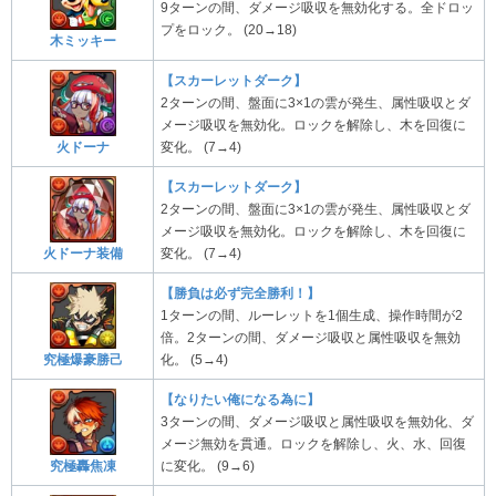
9ターンの間、ダメージ吸収を無効化する。全ドロッ
プをロック。 (20→18)
木ミッキー
【スカーレットダーク】
2ターンの間、盤面に3×1の雲が発生、属性吸収とダ
メージ吸収を無効化。ロックを解除し、木を回復に
火ドーナ
変化。 (7→4)
【スカーレットダーク】
2ターンの間、盤面に3×1の雲が発生、属性吸収とダ
メージ吸収を無効化。ロックを解除し、木を回復に
火ドーナ装備
変化。 (7→4)
【勝負は必ず完全勝利！】
1ターンの間、ルーレットを1個生成、操作時間が2
倍。2ターンの間、ダメージ吸収と属性吸収を無効
化。 (5→4)
究極爆豪勝己
【なりたい俺になる為に】
3ターンの間、ダメージ吸収と属性吸収を無効化、ダ
メージ無効を貫通。ロックを解除し、火、水、回復
に変化。 (9→6)
究極轟焦凍