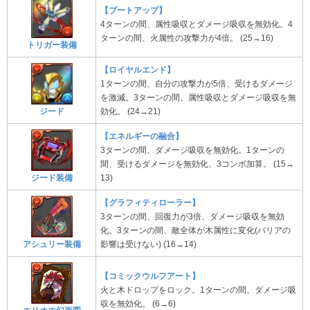
【ブートアップ】
4ターンの間、属性吸収とダメージ吸収を無効化。4
ターンの間、火属性の攻撃力が4倍。 (25→16)
トリガー装備
【ロイヤルエンド】
1ターンの間、自分の攻撃力が5倍、受けるダメージ
を激減。3ターンの間、属性吸収とダメージ吸収を無
効化。 (24→21)
ジード
【エネルギーの融合】
3ターンの間、ダメージ吸収を無効化。1ターンの
間、受けるダメージを無効化、3コンボ加算。 (15→
13)
ジード装備
【グラフィティローラー】
3ターンの間、回復力が3倍、ダメージ吸収を無効
化。3ターンの間、敵全体が木属性に変化(バリアの
アシュリー装備
影響は受けない) (16→14)
【コミックウルフアート】
火と木ドロップをロック。1ターンの間、ダメージ吸
収を無効化。 (6→6)