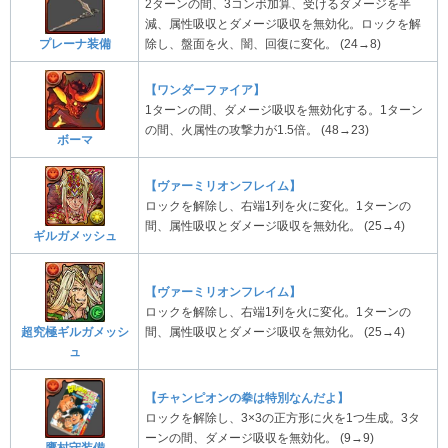
2ターンの間、3コンボ加算、受けるダメージを半
減、属性吸収とダメージ吸収を無効化。ロックを解
プレーナ装備
除し、盤面を火、闇、回復に変化。 (24→8)
【ワンダーファイア】
1ターンの間、ダメージ吸収を無効化する。1ターン
の間、火属性の攻撃力が1.5倍。 (48→23)
ボーマ
【ヴァーミリオンフレイム】
ロックを解除し、右端1列を火に変化。1ターンの
間、属性吸収とダメージ吸収を無効化。 (25→4)
ギルガメッシュ
【ヴァーミリオンフレイム】
ロックを解除し、右端1列を火に変化。1ターンの
超究極ギルガメッシ
間、属性吸収とダメージ吸収を無効化。 (25→4)
ュ
【チャンピオンの拳は特別なんだよ】
ロックを解除し、3×3の正方形に火を1つ生成。3タ
ーンの間、ダメージ吸収を無効化。 (9→9)
鷹村守装備