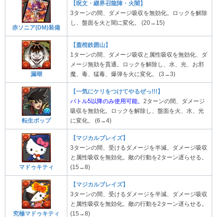
【呪文・継界召龍陣・火闇】
3ターンの間、ダメージ吸収を無効化。ロックを解除
し、盤面を火と闇に変化。 (20→15)
赤ソニア(DM)装備
【蓋棺鉄囲山】
1ターンの間、ダメージ吸収と属性吸収を無効化、ダ
メージ無効を貫通。ロックを解除し、水、光、お邪
魔、毒、猛毒、爆弾を火に変化。 (3→3)
漏瑚
【一気にケリをつけてやるぜっ!!!】
バトル5以降のみ使用可能。
2ターンの間、ダメージ
吸収を無効化。ロックを解除し、盤面を火、水、光
転生ポップ
に変化。 (6→4)
【マジカルブレイズ】
3ターンの間、受けるダメージを半減、ダメージ吸収
と属性吸収を無効化。敵の行動を2ターン遅らせる。
(15→8)
マドゥキティ
【マジカルブレイズ】
3ターンの間、受けるダメージを半減、ダメージ吸収
と属性吸収を無効化。敵の行動を2ターン遅らせる。
(15→8)
究極マドゥキティ