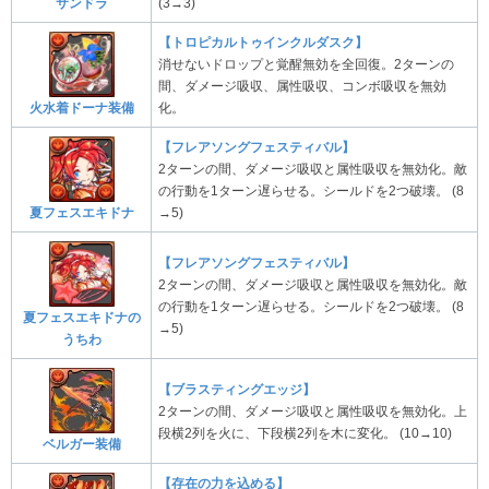
(3→3)
サンドラ
【トロピカルトゥインクルダスク】
消せないドロップと覚醒無効を全回復。2ターンの
間、ダメージ吸収、属性吸収、コンボ吸収を無効
化。
火水着ドーナ装備
【フレアソングフェスティバル】
2ターンの間、ダメージ吸収と属性吸収を無効化。敵
の行動を1ターン遅らせる。シールドを2つ破壊。 (8
→5)
夏フェスエキドナ
【フレアソングフェスティバル】
2ターンの間、ダメージ吸収と属性吸収を無効化。敵
の行動を1ターン遅らせる。シールドを2つ破壊。 (8
夏フェスエキドナの
→5)
うちわ
【ブラスティングエッジ】
2ターンの間、ダメージ吸収と属性吸収を無効化。上
段横2列を火に、下段横2列を木に変化。 (10→10)
ベルガー装備
【存在の力を込める】