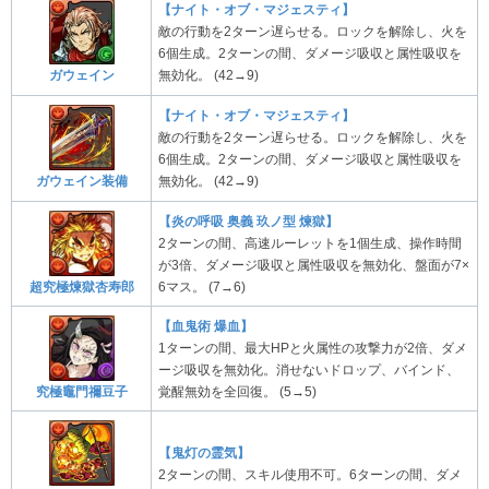
【ナイト・オブ・マジェスティ】
敵の行動を2ターン遅らせる。ロックを解除し、火を
6個生成。2ターンの間、ダメージ吸収と属性吸収を
無効化。 (42→9)
ガウェイン
【ナイト・オブ・マジェスティ】
敵の行動を2ターン遅らせる。ロックを解除し、火を
6個生成。2ターンの間、ダメージ吸収と属性吸収を
無効化。 (42→9)
ガウェイン装備
【炎の呼吸 奥義 玖ノ型 煉獄】
2ターンの間、高速ルーレットを1個生成、操作時間
が3倍、ダメージ吸収と属性吸収を無効化、盤面が7×
6マス。 (7→6)
超究極煉獄杏寿郎
【血鬼術 爆血】
1ターンの間、最大HPと火属性の攻撃力が2倍、ダメ
ージ吸収を無効化。消せないドロップ、バインド、
覚醒無効を全回復。 (5→5)
究極竈門禰豆子
【鬼灯の霊気】
2ターンの間、スキル使用不可。6ターンの間、ダメ