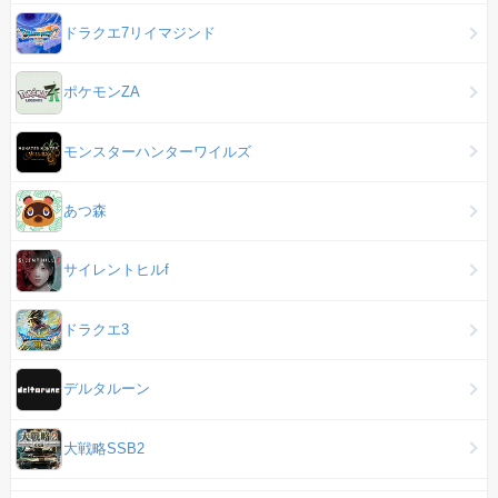
ドラクエ7リイマジンド
ポケモンZA
モンスターハンターワイルズ
あつ森
サイレントヒルf
ドラクエ3
デルタルーン
大戦略SSB2