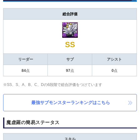
総合評価
SS
リーダー
サブ
アシスト
84
点
97
点
0
点
※SS、S、A、B、C、Dの6段階で総合評価をつけています
最強サブモンスターランキングはこちら
魔虚羅の簡易ステータス
スキル