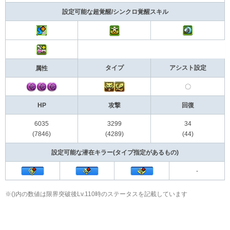
設定可能な超覚醒/シンクロ覚醒スキル
タイプ
アシスト設定
属性
〇
HP
攻撃
回復
6035
3299
34
(7846)
(4289)
(44)
設定可能な潜在キラー(タイプ指定があるもの)
-
※()内の数値は限界突破後Lv.110時のステータスを記載しています