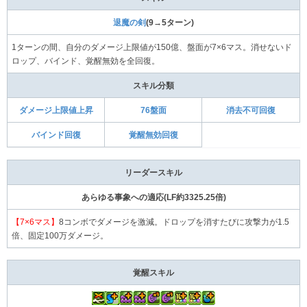
退魔の剣
(9→5ターン)
1ターンの間、自分のダメージ上限値が150億、盤面が7×6マス。消せないド
ロップ、バインド、覚醒無効を全回復。
スキル分類
ダメージ上限値上昇
76盤面
消去不可回復
バインド回復
覚醒無効回復
リーダースキル
あらゆる事象への適応(LF約3325.25倍)
【7×6マス】
8コンボでダメージを激減。ドロップを消すたびに攻撃力が1.5
倍、固定100万ダメージ。
覚醒スキル