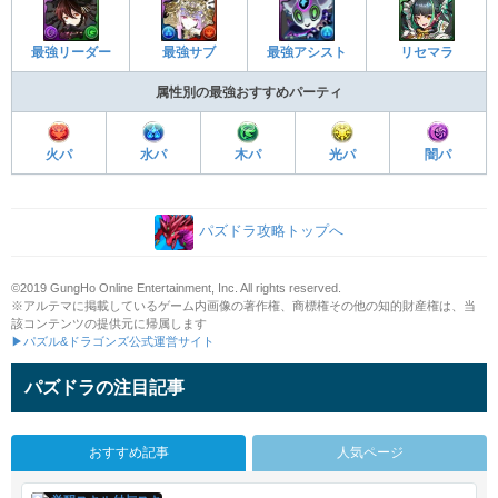
最強アシスト
リセマラ
最強リーダー
最強サブ
属性別の最強おすすめパーティ
火パ
水パ
木パ
光パ
闇パ
パズドラ攻略トップへ
©2019 GungHo Online Entertainment, Inc. All rights reserved.
※アルテマに掲載しているゲーム内画像の著作権、商標権その他の知的財産権は、当
該コンテンツの提供元に帰属します
▶パズル&ドラゴンズ公式運営サイト
パズドラの注目記事
おすすめ記事
人気ページ