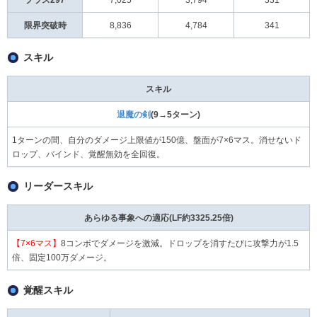
限界突破時
8,836
4,784
341
スキル
スキル
退魔の剣
(9→5ターン)
1ターンの間、自分のダメージ上限値が150億、盤面が7×6マス。消せないド
ロップ、バインド、覚醒無効を全回復。
リーダースキル
あらゆる事象への適応(LF約3325.25倍)
【7×6マス】
8コンボでダメージを激減。ドロップを消すたびに攻撃力が1.5
倍、固定100万ダメージ。
覚醒スキル