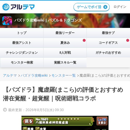
ログイン
ゲームでポイ活
パズドラ攻略wiki |
パズル＆ドラゴンズ
トップ
最強リーダー
最強サブ
最強アシスト
夏休み
コードギアス
チャレンジダンジョン
8人対戦
ガチャのおすすめ
モンスター検索
覚醒スキル一覧
アルテマ
パズドラ攻略wiki
モンスター一覧
魔虚羅(まこら)の評価とおすす
【パズドラ】魔虚羅(まこら)の評価とおすすめ
潜在覚醒・超覚醒｜呪術廻戦コラボ
最終更新：2026年8月5日(水) 09:30