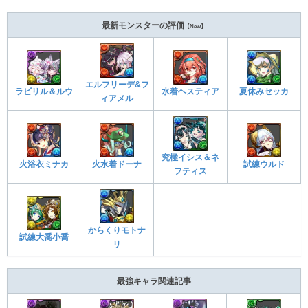
最新モンスターの評価
【New】
エルフリーデ&フ
ラビリル＆ルウ
水着ヘスティア
夏休みセッカ
ィアメル
究極イシス＆ネ
火浴衣ミナカ
火水着ドーナ
試練ウルド
フティス
からくりモトナ
試練大喬小喬
リ
最強キャラ関連記事