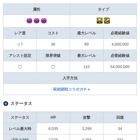
属性
タイプ
レア度
コスト
最大レベル
必要経験値
☆7
36
99
4,000,000
アシスト設定
限界突破
最大レベル
必要経験値
◯
◯
110
54,000,000
入手方法
・
呪術廻戦コラボガチャ
ステータス
ステータス
HP
攻撃
回復
レベル最大時
6,035
3,299
34
プラス297
7,025
3,794
331