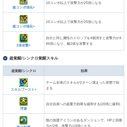
10コンボ以上で攻撃力が25倍になる
超コンボ強化+
10コンボ以上で攻撃力が25倍になる
超コンボ強化+
自分と同じ属性のドロップを4個消すと攻撃力が4.
84倍になり、敵2体を攻撃する
2体攻撃+
超覚醒/シンクロ覚醒スキル
超覚醒/シンクロ
効果
チーム全体のスキルが2ターン溜まった状態で始
まる
スキルブースト+
自分自身への超重力効果を緩和する(20倍に緩和)
浮遊
陰の加護アイコンがあるダンジョンで、HPと回復
力が2倍、攻撃力は5倍になる