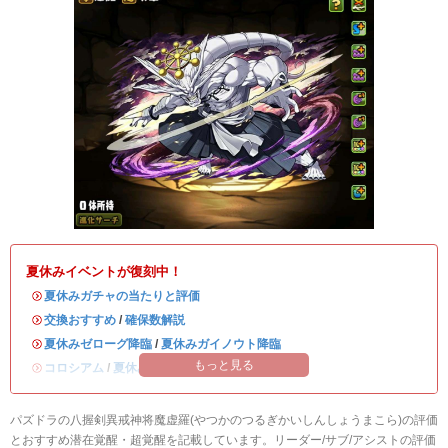
夏休みイベントが復刻中！
・
夏休みガチャの当たりと評価
・
交換おすすめ
/
確保数解説
・
夏休みゼローグ降臨
/
夏休みガイノウト降臨
もっと見る
・
コロシアム
/
夏休みワンタッチ
パズドラの八握剣異戒神将魔虚羅(やつかのつるぎかいしんしょうまこら)の評価
とおすすめ潜在覚醒・超覚醒を記載しています。リーダー/サブ/アシストの評価