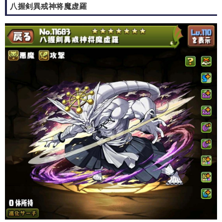
八握剣異戒神将魔虚羅