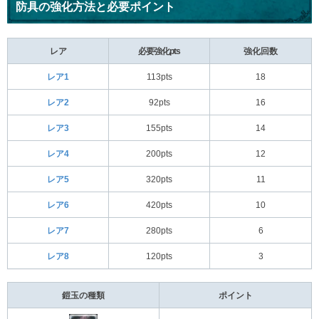
防具の強化方法と必要ポイント
レア
必要強化pts
強化回数
レア1
113pts
18
レア2
92pts
16
レア3
155pts
14
レア4
200pts
12
レア5
320pts
11
レア6
420pts
10
レア7
280pts
6
レア8
120pts
3
鎧玉の種類
ポイント