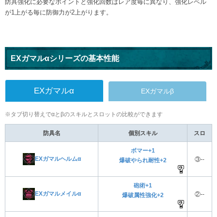
防具強化に必要なポイントと強化回数はレア度毎に異なり、強化レベル
が1上がる毎に防御力が2上がります。
EXガマルαシリーズの基本性能
EXガマルα
EXガマルβ
※タブ切り替えでαとβのスキルとスロットの比較ができます
防具名
個別スキル
スロ
ボマー+1
EXガマルヘルムα
③--
爆破やられ耐性+2
砲術+1
EXガマルメイルα
②--
爆破属性強化+2