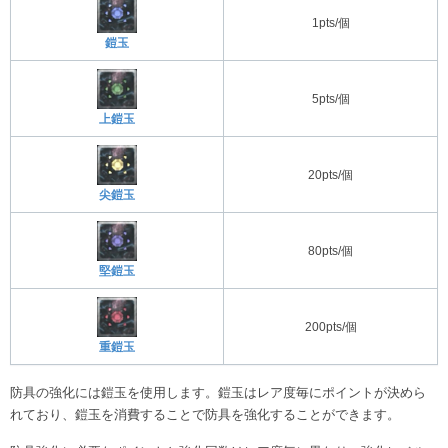
1pts/個
鎧玉
5pts/個
上鎧玉
20pts/個
尖鎧玉
80pts/個
堅鎧玉
200pts/個
重鎧玉
防具の強化には鎧玉を使用します。鎧玉はレア度毎にポイントが決めら
れており、鎧玉を消費することで防具を強化することができます。