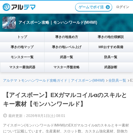
ログイン
ゲームでポイ活
アイスボーン攻略｜モンハンワールド(MHWI)
トップ
導きの地進め方
導きの地仕様解説
導きの地マップ
導きの地レベル上げ
MRおすすめ装備
モンスター一覧
武器一覧
防具一覧
マスター最強武器
マスター序盤攻略
武器診断
アルテマ
モンハンワールド攻略ガイド｜アイスボーン(MHWI)
全防具一覧
【アイスボーン】EXガマルコイルαのスキルと
キー素材【モンハンワールド】
最終更新：2026年8月1日(土) 08:01
アイスボーン(モンハンワールド/MHW)のEXガマルコイルαのスキルとキー素材
について記載しています。生産素材、スロット数、カスタム強化素材、防御力