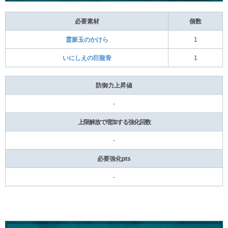
必要素材
個数
霊脈玉のかけら
1
いにしえの巨龍骨
1
防御力上昇値
-
上限解放で増加する強化回数
-
必要強化pts
-