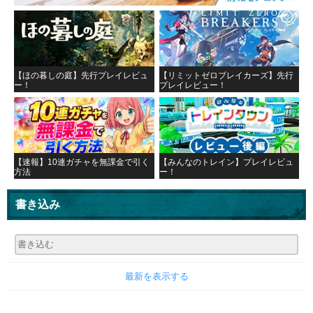
【ほの暮しの庭】先行プレイレビュ
【リミットゼロブレイカーズ】先行
ー！
プレイレビュー！
【速報】10連ガチャを無課金で引く
【みんなのトレイン】プレイレビュ
方法
ー！
書き込み
最新を表示する