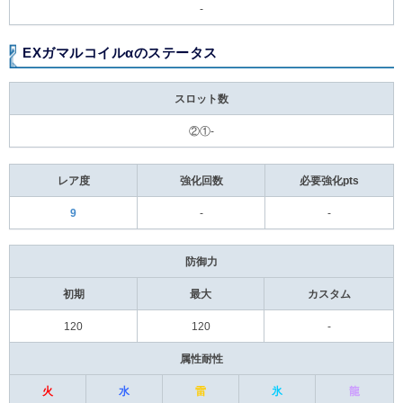
-
EXガマルコイルαのステータス
スロット数
②①-
レア度
強化回数
必要強化pts
9
-
-
防御力
初期
最大
カスタム
120
120
-
属性耐性
火
水
雷
氷
龍