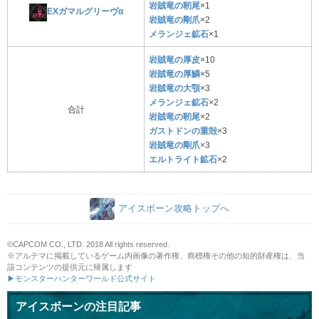
岩賊竜の靭尾
×1
EXガマルグリーヴα
岩賊竜の剛爪
×2
メランジェ鉱石
×1
岩賊竜の厚皮
×10
岩賊竜の厚鱗
×5
岩賊竜の大顎
×3
メランジェ鉱石
×2
合計
岩賊竜の靭尾
×2
ガストドンの重殻
×3
岩賊竜の剛爪
×3
エルトライト鉱石
×2
アイスボーン攻略トップへ
©CAPCOM CO., LTD. 2018 All rights reserved.
※アルテマに掲載しているゲーム内画像の著作権、商標権その他の知的財産権は、当
該コンテンツの提供元に帰属します
▶モンスターハンターワールド公式サイト
アイスボーンの注目記事