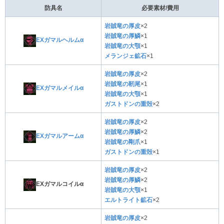
防具名
必要素材/費用
岩賊竜の厚皮
×2
岩賊竜の厚鱗
×1
EXガマルヘルムα
岩賊竜の大顎
×1
メランジェ鉱石
×1
岩賊竜の厚皮
×2
岩賊竜の靭尾
×1
EXガマルメイルα
岩賊竜の大顎
×1
ガストドンの重殻
×2
岩賊竜の厚皮
×2
岩賊竜の厚鱗
×2
EXガマルアームα
岩賊竜の剛爪
×1
ガストドンの重殻
×1
岩賊竜の厚皮
×2
岩賊竜の厚鱗
×2
EXガマルコイルα
岩賊竜の大顎
×1
エルトライト鉱石
×2
岩賊竜の厚皮
×2