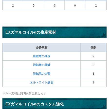
2
0
-3
0
2
EXガマルコイルαの生産素材
必要素材
個数
岩賊竜の厚皮
2
岩賊竜の厚鱗
2
岩賊竜の大顎
1
エルトライト鉱石
2
※キー素材は判明次第記載します
EXガマルコイルαのカスタム強化