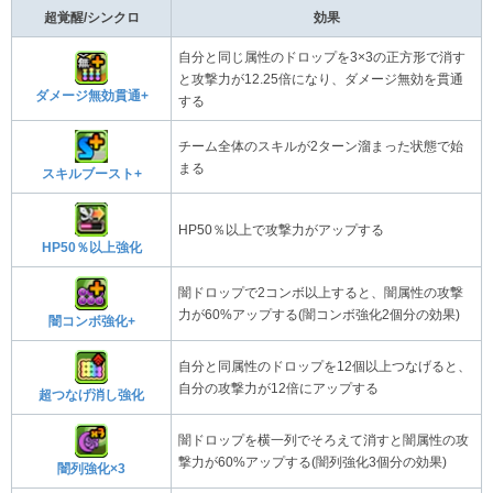
超覚醒/シンクロ
効果
自分と同じ属性のドロップを3×3の正方形で消す
と攻撃力が12.25倍になり、ダメージ無効を貫通
ダメージ無効貫通+
する
チーム全体のスキルが2ターン溜まった状態で始
まる
スキルブースト+
HP50％以上で攻撃力がアップする
HP50％以上強化
闇ドロップで2コンボ以上すると、闇属性の攻撃
力が60%アップする(闇コンボ強化2個分の効果)
闇コンボ強化+
自分と同属性のドロップを12個以上つなげると、
自分の攻撃力が12倍にアップする
超つなげ消し強化
闇ドロップを横一列でそろえて消すと闇属性の攻
撃力が60%アップする(闇列強化3個分の効果)
闇列強化×3