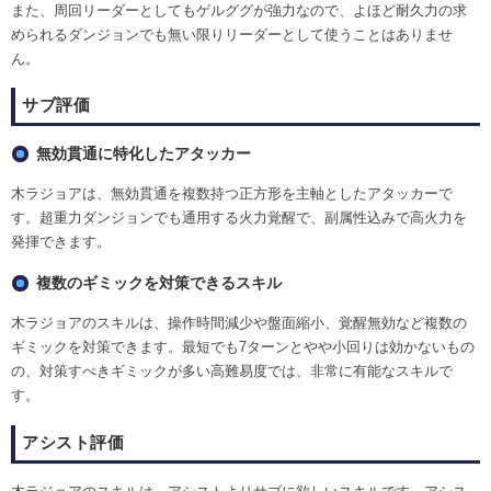
また、周回リーダーとしてもゲルググが強力なので、よほど耐久力の求
められるダンジョンでも無い限りリーダーとして使うことはありませ
ん。
サブ評価
無効貫通に特化したアタッカー
木ラジョアは、無効貫通を複数持つ正方形を主軸としたアタッカーで
す。超重力ダンジョンでも通用する火力覚醒で、副属性込みで高火力を
発揮できます。
複数のギミックを対策できるスキル
木ラジョアのスキルは、操作時間減少や盤面縮小、覚醒無効など複数の
ギミックを対策できます。最短でも7ターンとやや小回りは効かないもの
の、対策すべきギミックが多い高難易度では、非常に有能なスキルで
す。
アシスト評価