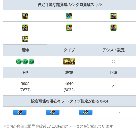
設定可能な超覚醒/シンクロ覚醒スキル
タイプ
アシスト設定
属性
〇
HP
攻撃
回復
5905
4640
0
(7677)
(6032)
設定可能な潜在キラー(タイプ指定があるもの)
-
※()内の数値は限界突破後Lv.110時のステータスを記載しています