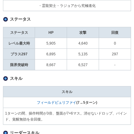
・霊龍契士・ラジョアから究極進化
ステータス
ステータス
HP
攻撃
回復
レベル最大時
5,905
4,640
0
プラス297
6,895
5,135
297
限界突破時
8,667
6,527
-
スキル
スキル
フィールドピュリファイ
(7→5ターン)
1ターンの間、操作時間が3倍、盤面が7×6マス。消せないドロップ、バイン
ド、覚醒無効を全回復。
リーダースキル