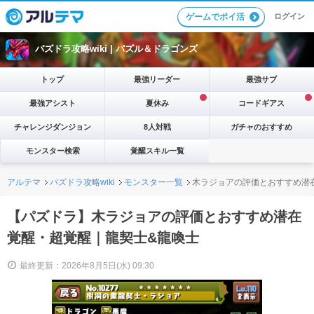
ログイン
ゲームでポイ活
パズドラ攻略wiki |
パズル＆ドラゴンズ
トップ
最強リーダー
最強サブ
最強アシスト
夏休み
コードギアス
チャレンジダンジョン
8人対戦
ガチャのおすすめ
モンスター検索
覚醒スキル一覧
アルテマ
パズドラ攻略wiki
モンスター一覧
木ラジョアの評価とおすすめ潜
【パズドラ】木ラジョアの評価とおすすめ潜在
覚醒・超覚醒｜龍契士&龍喚士
最終更新：2026年8月5日(水) 09:30