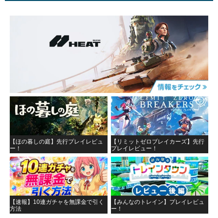
【ほの暮しの庭】先行プレイレビュ
【リミットゼロブレイカーズ】先行
ー！
プレイレビュー！
【速報】10連ガチャを無課金で引く
【みんなのトレイン】プレイレビュ
方法
ー！