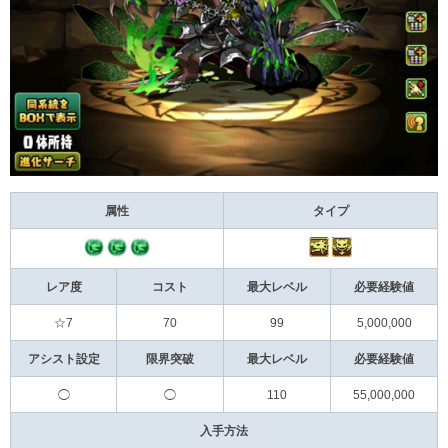
属性
タイプ
レア度
コスト
最大レベル
必要経験値
☆7
70
99
5,000,000
アシスト設定
限界突破
最大レベル
必要経験値
◯
◯
110
55,000,000
入手方法