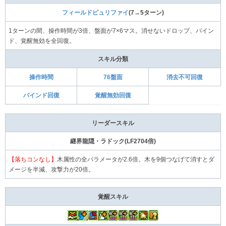
フィールドピュリファイ
(7→5ターン)
1ターンの間、操作時間が3倍、盤面が7×6マス。消せないドロップ、バイン
ド、覚醒無効を全回復。
スキル分類
操作時間
76盤面
消去不可回復
バインド回復
覚醒無効回復
リーダースキル
継界龍隠・ラドック(LF2704倍)
【落ちコンなし】
木属性の全パラメータが2.6倍。木を9個つなげて消すとダ
メージを半減、攻撃力が20倍。
覚醒スキル