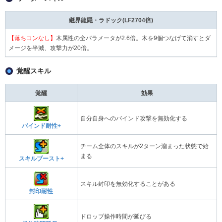
継界龍隠・ラドック(LF2704倍)
【落ちコンなし】
木属性の全パラメータが2.6倍。木を9個つなげて消すとダ
メージを半減、攻撃力が20倍。
覚醒スキル
覚醒
効果
自分自身へのバインド攻撃を無効化する
バインド耐性+
チーム全体のスキルが2ターン溜まった状態で始
まる
スキルブースト+
スキル封印を無効化することがある
封印耐性
ドロップ操作時間が延びる