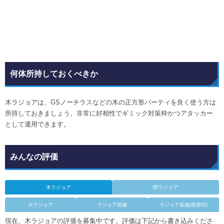
何体所持しておくべきか
木ラジョアは、GSノーチラスなどの木の正方形パーティを良く使う方は
所持しておきましょう。非常に好相性でギミック対策枠かつアタッカー
として運用できます。
みんなの評価
木ラジョア
闇ラジョア
火ラジョア
ラジョア装備
ラジョア装備(龍契印)
現在、木ラジョアの評価を募集中です。評価は下記から書き込みくださ