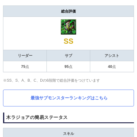
総合評価
SS
リーダー
サブ
アシスト
75
点
95
点
40
点
※SS、S、A、B、C、Dの6段階で総合評価をつけています
最強サブモンスターランキングはこちら
木ラジョアの簡易ステータス
スキル