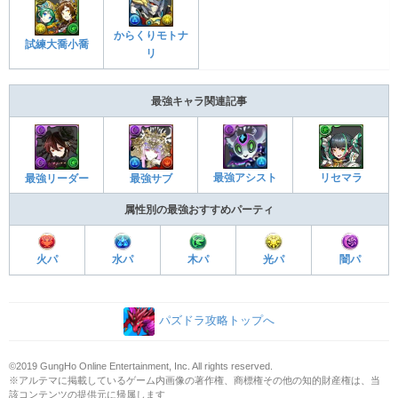
からくりモトナ
試練大喬小喬
リ
最強キャラ関連記事
最強アシスト
リセマラ
最強リーダー
最強サブ
属性別の最強おすすめパーティ
火パ
水パ
木パ
光パ
闇パ
パズドラ攻略トップへ
©2019 GungHo Online Entertainment, Inc. All rights reserved.
※アルテマに掲載しているゲーム内画像の著作権、商標権その他の知的財産権は、当
該コンテンツの提供元に帰属します