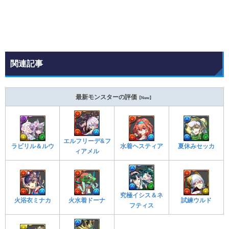
関連記事
最新モンスターの評価
【New】
エルフリーデ&フ
ラビリル＆ルウ
水着ヘスティア
夏休みセッカ
ィアメル
究極イシス＆ネ
火浴衣ミナカ
火水着ドーナ
試練ウルド
フティス