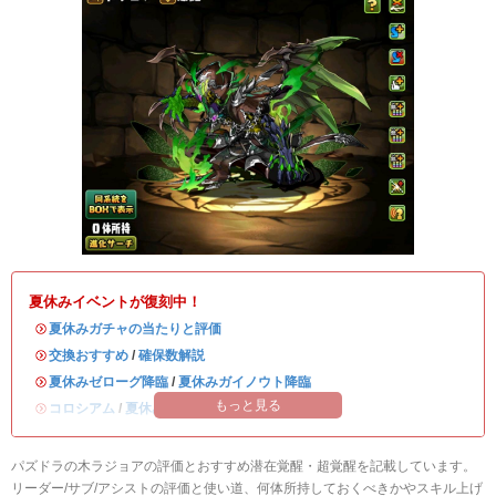
夏休みイベントが復刻中！
・
夏休みガチャの当たりと評価
・
交換おすすめ
/
確保数解説
・
夏休みゼローグ降臨
/
夏休みガイノウト降臨
もっと見る
・
コロシアム
/
夏休みワンタッチ
パズドラの木ラジョアの評価とおすすめ潜在覚醒・超覚醒を記載しています。
リーダー/サブ/アシストの評価と使い道、何体所持しておくべきかやスキル上げ