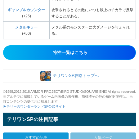
ギャンブルカウンター
攻撃されるとその敵にいつも以上のチカラで反撃
(+25)
することがある。
メタルキラー
メタル系のモンスターに大ダメージを与えられ
(+50)
る。
特性一覧はこちら
テリワンSP攻略トップへ
©1998,2012,2018 ARMOR PROJECT/BIRD STUDIO/SQUARE ENIX All rights reserved.
※アルテマに掲載しているゲーム内画像の著作権、商標権その他の知的財産権は、当
該コンテンツの提供元に帰属します
▶テリーのワンダーランドSP公式サイト
テリワンSPの注目記事
おすすめ記事
人気ページ