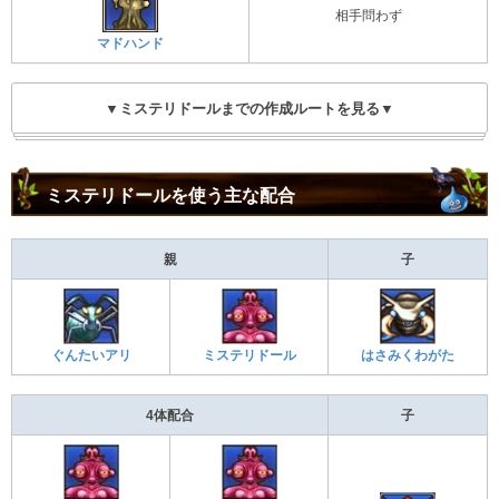
相手問わず
マドハンド
▼ミステリドールまでの作成ルートを見る▼
ミステリドールを使う主な配合
親
子
ぐんたいアリ
ミステリドール
はさみくわがた
4体配合
子