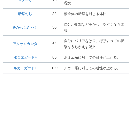
マヌーサ
26
呪文
斬撃封じ
38
敵全体の斬撃を封じる体技
自分が斬撃などをかわしやすくなる体
みかわしきゃく
50
技
自分にバリアをはり、ほぼすべての斬
アタックカンタ
64
撃をうちかえす呪文
ボミエガード+
80
ボミエ系に対しての耐性が上がる。
ルカニガード+
100
ルカニ系に対しての耐性が上がる。