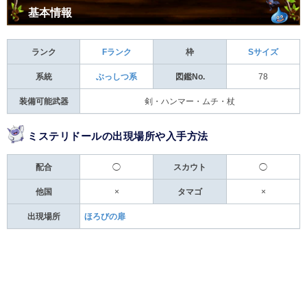
基本情報
ランク
Fランク
枠
Sサイズ
系統
ぶっしつ系
図鑑No.
78
装備可能武器
剣・ハンマー・ムチ・杖
ミステリドールの出現場所や入手方法
配合
◯
スカウト
◯
他国
×
タマゴ
×
出現場所
ほろびの扉