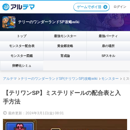
ログイン
ゲームでポイ活
テリーのワンダーランドSP攻略wiki
トップ
最強モンスター
最強パーティ
モンスター配合表
黄金郷攻略
扉の場所
モンスター図鑑
育成論
SPスキル
卵孵化シミュ
アルテマ
テリーのワンダーランドSP(テリワンSP)攻略wiki
モンスター
ミス
【テリワンSP】ミステリドールの配合表と入
手方法
最終更新：2024年3月1日(金) 08:01