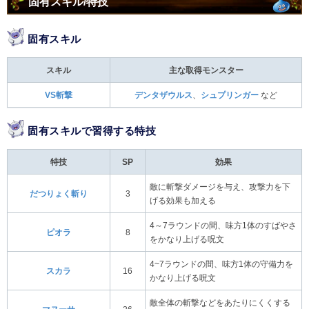
固有スキル/特技
固有スキル
スキル
主な取得モンスター
VS斬撃
デンタザウルス
、
シュプリンガー
など
固有スキルで習得する特技
特技
SP
効果
敵に斬撃ダメージを与え、攻撃力を下
だつりょく斬り
3
げる効果も加える
4～7ラウンドの間、味方1体のすばやさ
ピオラ
8
をかなり上げる呪文
4~7ラウンドの間、味方1体の守備力を
スカラ
16
かなり上げる呪文
敵全体の斬撃などをあたりにくくする