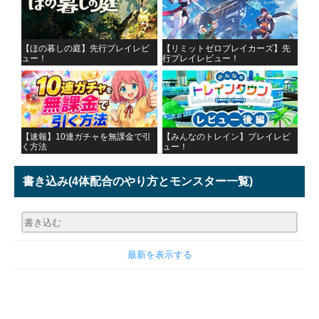
【ほの暮しの庭】先行プレイレビ
【リミットゼロブレイカーズ】先
ュー！
行プレイレビュー！
【速報】10連ガチャを無課金で引
【みんなのトレイン】プレイレビ
く方法
ュー！
書き込み
(4体配合のやり方とモンスター一覧)
最新を表示する