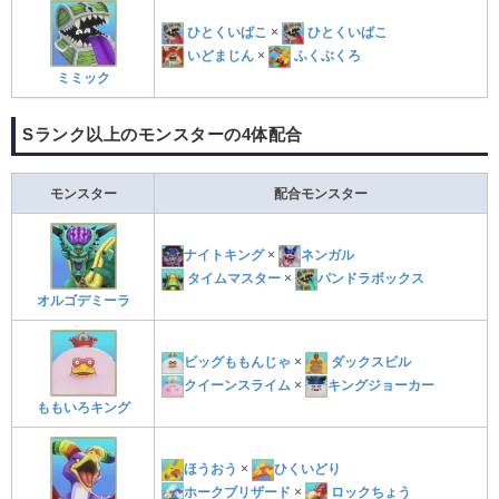
ひとくいばこ
×
ひとくいばこ
いどまじん
×
ふくぶくろ
ミミック
Sランク以上のモンスターの4体配合
モンスター
配合モンスター
ナイトキング
×
ネンガル
タイムマスター
×
パンドラボックス
オルゴデミーラ
ビッグももんじゃ
×
ダックスビル
クイーンスライム
×
キングジョーカー
ももいろキング
ほうおう
×
ひくいどり
ホークブリザード
×
ロックちょう