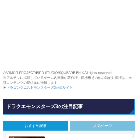
©ARMOR PROJECT/BIRD STUDIO/SQUEARE ENIX All rights reserved.
※アルテマに掲載しているゲーム内画像の著作権、商標権その他の知的財産権は、当
該コンテンツの提供元に帰属します
▶ドラゴンクエストモンスターズ3公式サイト
ドラクエモンスターズ3の注目記事
おすすめ記事
人気ページ