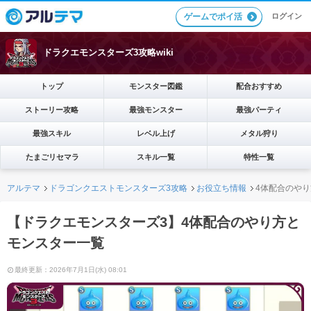
ログイン
ゲームでポイ活
ドラクエモンスターズ3攻略wiki
トップ
モンスター図鑑
配合おすすめ
ストーリー攻略
最強モンスター
最強パーティ
最強スキル
レベル上げ
メタル狩り
たまごリセマラ
スキル一覧
特性一覧
アルテマ
ドラゴンクエストモンスターズ3攻略
お役立ち情報
4体配合のや
【ドラクエモンスターズ3】4体配合のやり方と
モンスター一覧
最終更新：2026年7月1日(水) 08:01