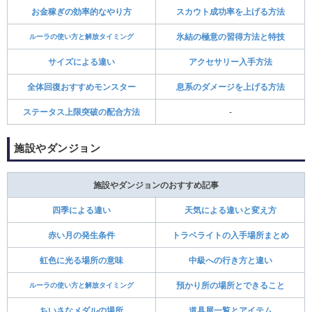
お金稼ぎの効率的なやり方
スカウト成功率を上げる方法
ルーラの使い方と解放タイミング
氷結の極意の習得方法と特技
サイズによる違い
アクセサリー入手方法
全体回復おすすめモンスター
息系のダメージを上げる方法
ステータス上限突破の配合方法
‐
施設やダンジョン
施設やダンジョンのおすすめ記事
四季による違い
天気による違いと変え方
赤い月の発生条件
トラベライトの入手場所まとめ
虹色に光る場所の意味
中級への行き方と違い
ルーラの使い方と解放タイミング
預かり所の場所とできること
ちいさなメダルの場所
道具屋一覧とアイテム