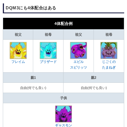
DQM3にも4体配合はある
4体配合例
祖父
祖母
祖父
祖母
フレイム
ブリザード
エビル
じごくの
スピリッツ
たまねぎ
親1
親2
自由(何でも良い)
自由(何でも良い)
子供
ギャスモン