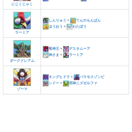
にじくじゃく
しんりゅう
×
てんのもんばん
ほうおう
×
わたぼう
ラーミア
竜神王
×
デスタムーア
神さま
×
ラーミア
ダークドレアム
キングヒドラ
×
バラモスゾンビ
シドー
×
邪神ニズゼルファ
ゾーマ