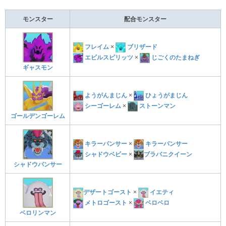
モンスター
配合モンスター
フレイム
×
ブリザード
エビルスピリッツ
×
じごくのたまねぎ
ギャスモン
ようがんまじん
×
ひょうがまじん
シーゴーレム
×
ストーンマン
ゴールデンゴーレム
キラーパンサー
×
キラーパンサー
シャドウベビー
×
ブラバニクイーン
シャドウパンサー
デザートゴースト
×
イエティ
メトロゴースト
×
ベロベロ
ベロリンマン