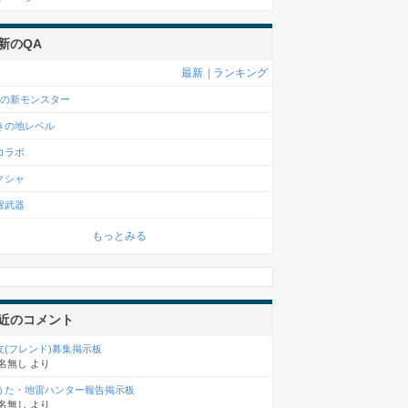
新のQA
最新
|
ランキング
月の新モンスター
きの地レベル
コラボ
クシャ
醒武器
もっとみる
近のコメント
友(フレンド)募集掲示板
名無し
より
うた・地雷ハンター報告掲示板
名無し
より