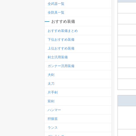
全武器一覧
全防具一覧
おすすめ装備
おすすめ装備まとめ
下位おすすめ装備
上位おすすめ装備
剣士汎用装備
ガンナー汎用装備
大剣
太刀
片手剣
双剣
ハンマー
狩猟笛
ランス