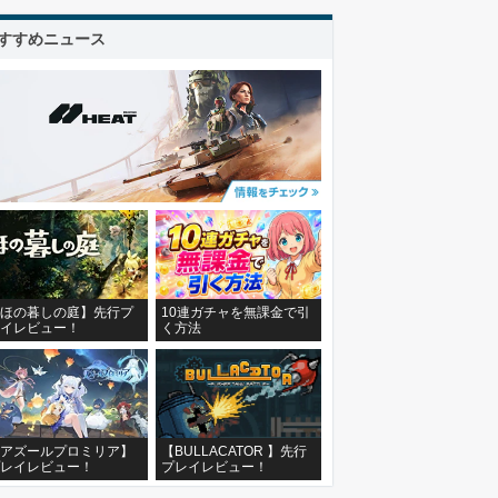
すすめニュース
ほの暮しの庭】先行プ
10連ガチャを無課金で引
イレビュー！
く方法
アズールプロミリア】
【BULLACATOR 】先行
レイレビュー！
プレイレビュー！