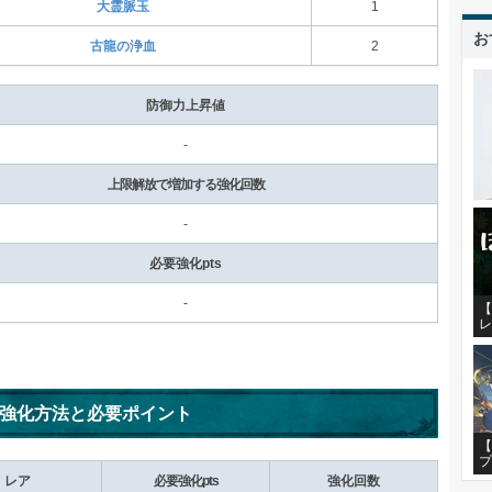
大霊脈玉
1
お
古龍の浄血
2
防御力上昇値
-
上限解放で増加する強化回数
-
必要強化pts
-
【
レ
強化方法と必要ポイント
【
プ
レア
必要強化pts
強化回数