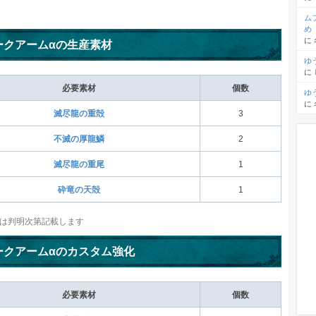
ム
め
に
ークアームαの生産素材
ゆ
に
必要素材
個数
ゆ
に
滅尽龍の重殻
3
不滅の厚龍鱗
2
滅尽龍の重尾
1
砕竜の天殻
1
は判明次第記載します
ークアームαのカスタム強化
必要素材
個数