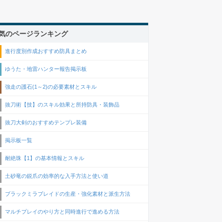
気のページランキング
進行度別作成おすすめ防具まとめ
ゆうた・地雷ハンター報告掲示板
強走の護石(1～2)の必要素材とスキル
抜刀術【技】のスキル効果と所持防具・装飾品
抜刀大剣のおすすめテンプレ装備
掲示板一覧
耐絶珠【1】の基本情報とスキル
土砂竜の鋭爪の効率的な入手方法と使い道
ブラックミラブレイドの生産・強化素材と派生方法
マルチプレイのやり方と同時進行で進める方法