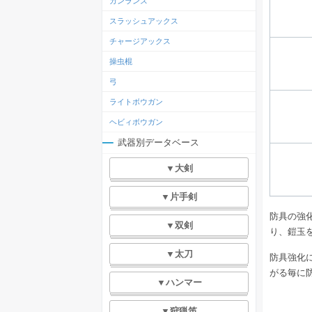
ガンランス
スラッシュアックス
チャージアックス
操虫棍
弓
ライトボウガン
ヘビィボウガン
武器別データベース
▼大剣
▼片手剣
防具の強
▼双剣
り、鎧玉
▼太刀
防具強化
がる毎に
▼ハンマー
▼狩猟笛