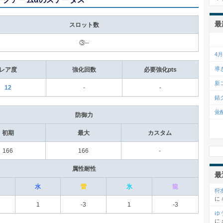
最
スロット数
③--
4
導
レア度
強化回数
必要強化pts
新
12
-
-
錆
覚
防御力
初期
最大
カスタム
166
166
-
属性耐性
最
水
雷
氷
龍
狩
に
1
-3
1
-3
ゆ
に