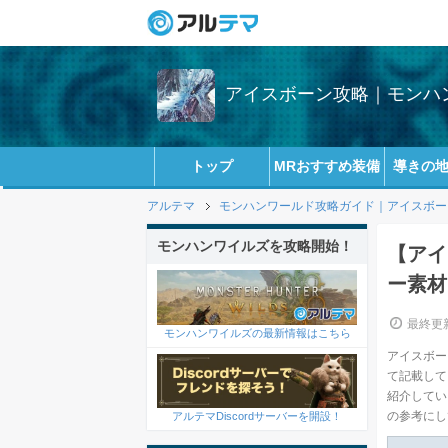
アイスボーン攻略｜モンハン
トップ
MRおすすめ装備
導きの
アルテマ
モンハンワールド攻略ガイド｜アイスボーン(
モンハンワイルズを攻略開始！
【アイ
ー素材
最終更新
モンハンワイルズの最新情報はこちら
アイスボー
て記載して
紹介してい
の参考にし
アルテマDiscordサーバーを開設！