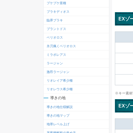
プケプケ亜種
ブラキディオス
EXゾ
臨界ブラキ
ブラントドス
ベリオロス
氷刃佩くベリオロス
ミラボレアス
ラージャン
激昂ラージャン
リオレイア希少種
リオレウス希少種
※キー素材
導きの地
EXゾ
導きの地仕様解説
導きの地マップ
地帯レベル上げ
牙竜種解析の進め方