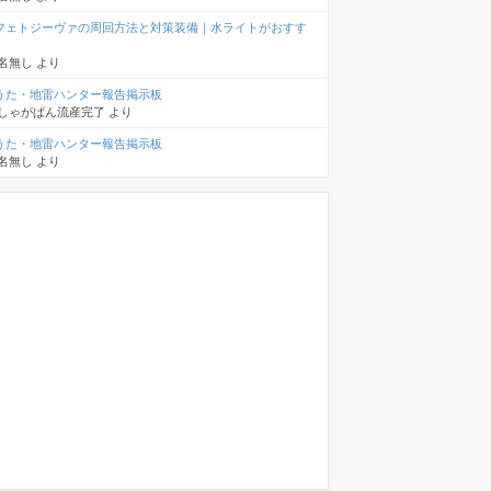
フェトジーヴァの周回方法と対策装備｜水ライトがおすす
名無し
より
うた・地雷ハンター報告掲示板
しゃがぱん流産完了
より
うた・地雷ハンター報告掲示板
名無し
より