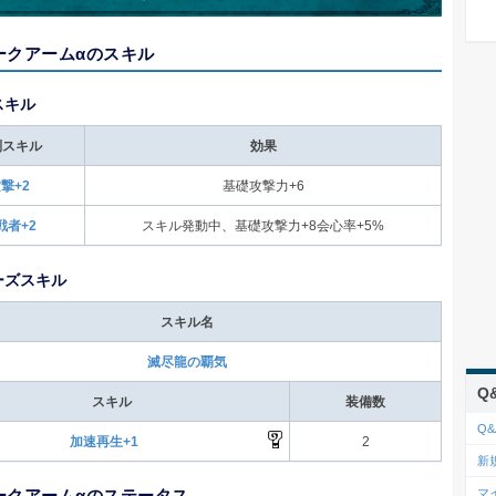
ークアームαのスキル
スキル
別スキル
効果
撃+2
基礎攻撃力+6
戦者+2
スキル発動中、基礎攻撃力+8会心率+5%
ーズスキル
スキル名
滅尽龍の覇気
Q
スキル
装備数
Q&
加速再生+1
2
新
ークアームαのステータス
マ