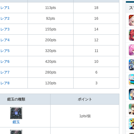
ス
レア1
113pts
18
レア2
92pts
16
レア3
155pts
14
レア4
200pts
12
レア5
320pts
11
レア6
420pts
10
レア7
280pts
6
レア8
120pts
3
鎧玉の種類
ポイント
1pts/個
鎧玉