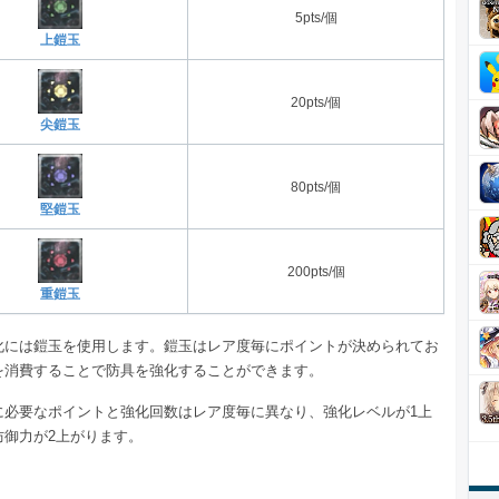
5pts/個
上鎧玉
20pts/個
尖鎧玉
80pts/個
堅鎧玉
200pts/個
重鎧玉
化には鎧玉を使用します。鎧玉はレア度毎にポイントが決められてお
を消費することで防具を強化することができます。
に必要なポイントと強化回数はレア度毎に異なり、強化レベルが1上
防御力が2上がります。