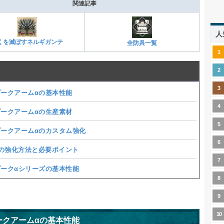
関連記事
人
くを滅ぼすネルギガンテ
全防具一覧
ゾークアームαの基本性能
ゾークアームαの生産素材
ゾークアームαのカスタム強化
の強化方法と必要ポイント
ゾークαシリーズの基本性能
ークアームαの基本性能