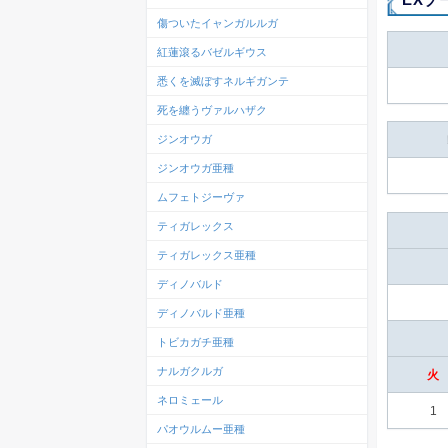
傷ついたイャンガルルガ
紅蓮滾るバゼルギウス
悉くを滅ぼすネルギガンテ
死を纏うヴァルハザク
ジンオウガ
ジンオウガ亜種
ムフェトジーヴァ
ティガレックス
ティガレックス亜種
ディノバルド
ディノバルド亜種
トビカガチ亜種
ナルガクルガ
火
ネロミェール
1
パオウルムー亜種