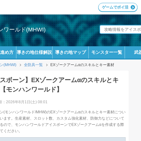
ゲームでポイ活
ワールド(MHWI)
地進め方
導きの地仕様解説
導きの地マップ
モンスター一覧
武
MHWI)
全防具一覧
EXゾークアームαのスキルとキー素材
スボーン】EXゾークアームαのスキルとキ
【モンハンワールド】
：2026年8月1日(土) 08:01
ン(モンハンワールド/MHW)のEXゾークアームαのスキルとキー素材につい
います。生産素材、スロット数、カスタム強化素材、防御力などについて
るので、モンハンワールドアイスボーンでEXゾークアームαを作成する際
てください。