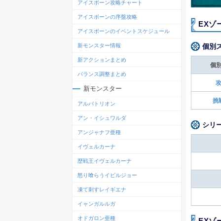
アイスボーン攻略チャート
アイスボーンの序盤攻略
EXゾ
アイスボーンのイベントスケジュール
個別
新モンスター情報
新アクションまとめ
個
バランス調整まとめ
攻
新モンスター
挑
アルバトリオン
アン・イシュワルダ
シリ
アンジャナフ亜種
イヴェルカーナ
歴戦王イヴェルカーナ
怒り喰らうイビルジョー
凍て刺すレイギエナ
イャンガルルガ
オドガロン亜種
EXゾ