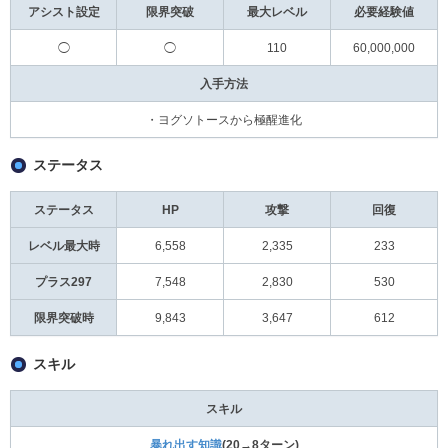
アシスト設定
限界突破
最大レベル
必要経験値
◯
◯
110
60,000,000
入手方法
・ヨグソトースから極醒進化
ステータス
ステータス
HP
攻撃
回復
レベル最大時
6,558
2,335
233
プラス297
7,548
2,830
530
限界突破時
9,843
3,647
612
スキル
スキル
暴れ出す知識
(20→8ターン)