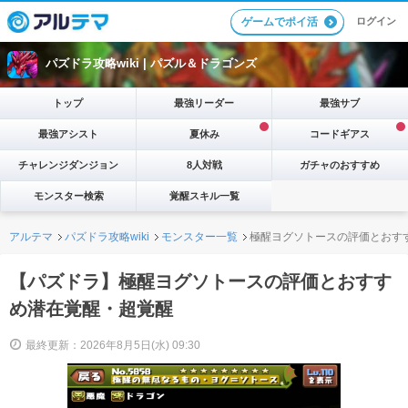
ログイン
ゲームでポイ活
パズドラ攻略wiki |
パズル＆ドラゴンズ
トップ
最強リーダー
最強サブ
最強アシスト
夏休み
コードギアス
チャレンジダンジョン
8人対戦
ガチャのおすすめ
モンスター検索
覚醒スキル一覧
アルテマ
パズドラ攻略wiki
モンスター一覧
極醒ヨグソトースの評価とおす
【パズドラ】極醒ヨグソトースの評価とおすす
め潜在覚醒・超覚醒
最終更新：2026年8月5日(水) 09:30