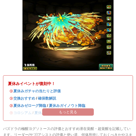
夏休みイベントが復刻中！
・
夏休みガチャの当たりと評価
・
交換おすすめ
/
確保数解説
・
夏休みゼローグ降臨
/
夏休みガイノウト降臨
もっと見る
・
コロシアム
/
夏休みワンタッチ
パズドラの極醒ヨグソトースの評価とおすすめ潜在覚醒・超覚醒を記載してい
ます。リーダー/サブ/アシストの評価と使い道、何体所持しておくべきかやスキ