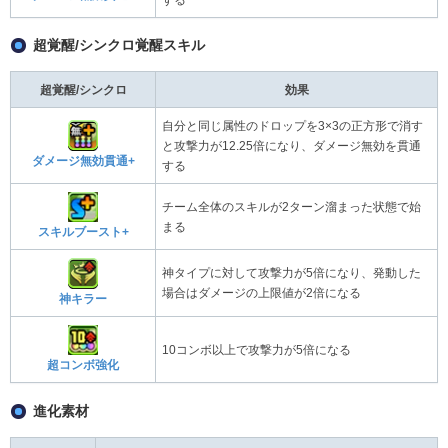
する
超覚醒/シンクロ覚醒スキル
超覚醒/シンクロ
効果
自分と同じ属性のドロップを3×3の正方形で消す
と攻撃力が12.25倍になり、ダメージ無効を貫通
ダメージ無効貫通+
する
チーム全体のスキルが2ターン溜まった状態で始
まる
スキルブースト+
神タイプに対して攻撃力が5倍になり、発動した
場合はダメージの上限値が2倍になる
神キラー
10コンボ以上で攻撃力が5倍になる
超コンボ強化
進化素材