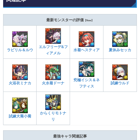
最新モンスターの評価
【New】
エルフリーデ&フ
ラビリル＆ルウ
水着ヘスティア
夏休みセッカ
ィアメル
究極イシス＆ネ
火浴衣ミナカ
火水着ドーナ
試練ウルド
フティス
からくりモトナ
試練大喬小喬
リ
最強キャラ関連記事