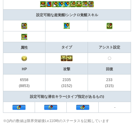
設定可能な超覚醒/シンクロ覚醒スキル
タイプ
アシスト設定
属性
〇
HP
攻撃
回復
6558
2335
233
(8853)
(3152)
(315)
設定可能な潜在キラー(タイプ指定があるもの)
-
※()内の数値は限界突破後Lv.110時のステータスを記載しています