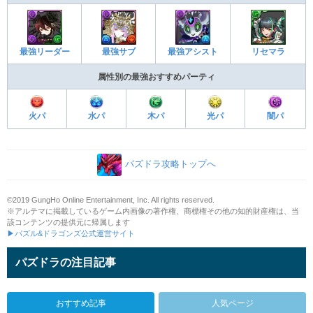
最強アシスト
リセマラ
最強リーダー
最強サブ
属性別の最強おすすめパーティ
火パ
水パ
木パ
光パ
闇パ
パズドラ攻略トップへ
©2019 GungHo Online Entertainment, Inc. All rights reserved.
※アルテマに掲載しているゲーム内画像の著作権、商標権その他の知的財産権は、当
該コンテンツの提供元に帰属します
▶パズル&ドラゴンズ公式運営サイト
パズドラの注目記事
おすすめ記事
人気ページ