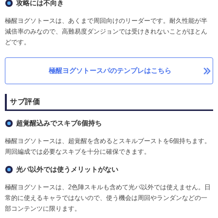
攻略には不向き
極醒ヨグソトースは、あくまで周回向けのリーダーです。耐久性能が半
減倍率のみなので、高難易度ダンジョンでは受けきれないことがほとん
どです。
極醒ヨグソトースパのテンプレはこちら
サブ評価
超覚醒込みでスキブ6個持ち
極醒ヨグソトースは、超覚醒を含めるとスキルブーストを6個持ちます。
周回編成では必要なスキブを十分に確保できます。
光パ以外では使うメリットがない
極醒ヨグソトースは、2色陣スキルも含めて光パ以外では使えません。日
常的に使えるキャラではないので、使う機会は周回やランダンなどの一
部コンテンツに限ります。