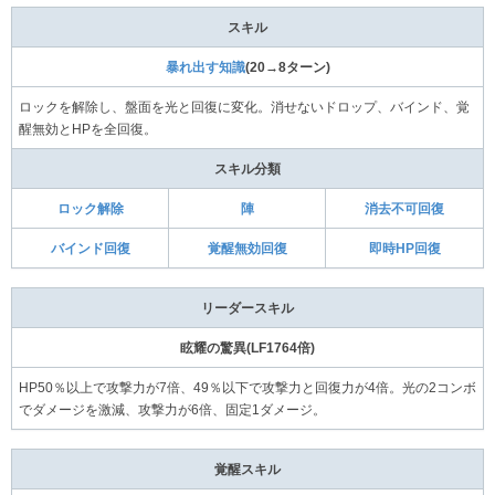
スキル
暴れ出す知識
(20→8ターン)
ロックを解除し、盤面を光と回復に変化。消せないドロップ、バインド、覚
醒無効とHPを全回復。
スキル分類
ロック解除
陣
消去不可回復
バインド回復
覚醒無効回復
即時HP回復
リーダースキル
眩耀の驚異(LF1764倍)
HP50％以上で攻撃力が7倍、49％以下で攻撃力と回復力が4倍。光の2コンボ
でダメージを激減、攻撃力が6倍、固定1ダメージ。
覚醒スキル