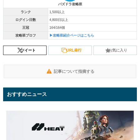
パズドラ攻略班
ランク
1,500以上
ログイン日数
4,800日以上
王冠
164/164個
攻略班プロフ
▶攻略班紹介ページはこちら
ツイート
URL発行
お気に入り
記事について指摘する
おすすめニュース