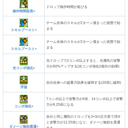
ドロップ操作時間が延びる
操作時間延長+
チーム全体のスキルが2ターン溜まった状態で始
まる
スキルブースト+
チーム全体のスキルが2ターン溜まった状態で始
まる
スキルブースト+
光ドロップで2コンボ以上すると、光属性の攻撃
力が60%アップする(光コンボ強化2個分の効果)
光コンボ強化+
自分自身への超重力効果を緩和する(20倍に緩和)
浮遊
7コンボ以上で攻撃力が4倍、14コンボ以上で攻撃
力が6.25倍になる
コンボ強化+
自分と同じ属性のドロップを3×3の正方形で消す
と攻撃力が12.25倍になり、ダメージ無効を貫通
ダメージ無効貫通+