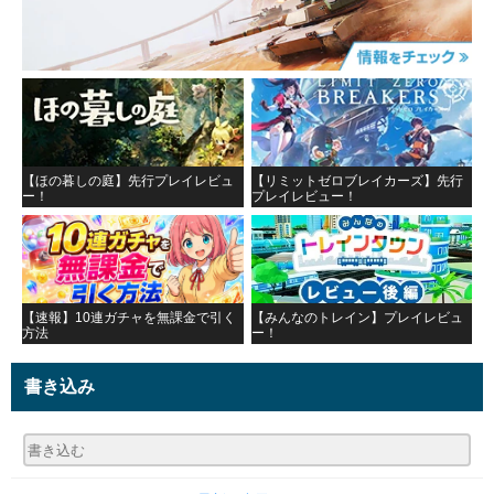
【ほの暮しの庭】先行プレイレビュ
【リミットゼロブレイカーズ】先行
ー！
プレイレビュー！
【速報】10連ガチャを無課金で引く
【みんなのトレイン】プレイレビュ
方法
ー！
書き込み