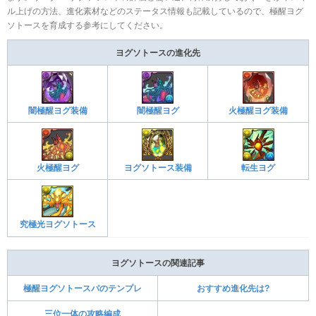
ル上げの方法、進化素材などのステータス情報も記載しているので、極醒ヨグ
ソトースを育成する参考にしてください。
ヨグソトースの進化先
闇極醒ヨグ装備
闇極醒ヨグ
火極醒ヨグ装備
ヨグソトース装備
転生ヨグ
火極醒ヨグ
究極光ヨグソトース
ヨグソトースの関連記事
極醒ヨグソトースパのテンプレ
おすすめ進化先は?
三位一体の攻略編成