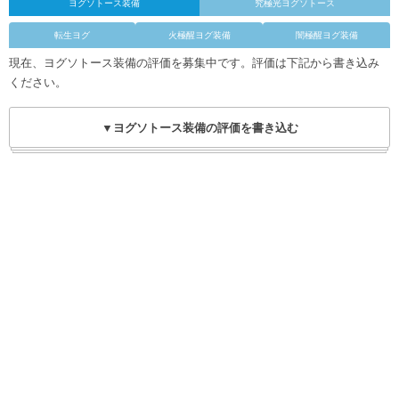
ヨグソトース装備
究極光ヨグソトース
転生ヨグ
火極醒ヨグ装備
闇極醒ヨグ装備
現在、ヨグソトース装備の評価を募集中です。評価は下記から書き込み
ください。
▼ヨグソトース装備の評価を書き込む