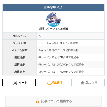
記事を書いた人
崩壊スターレイル攻略班
開拓レベル
70
プレイ日数
リリースから毎日ログイン継続中！
キャラ所持数
全キャラ所持/モチーフ光円錐所持
裏庭進捗
毎シーズン12まで0Rクリア継続中
虚構進捗
毎シーズン4まで80,000ptクリア継続中
末日進捗
毎シーズン4まで7,000↑ptクリア継続中
ツイート
URL発行
お気に入り
記事について指摘する