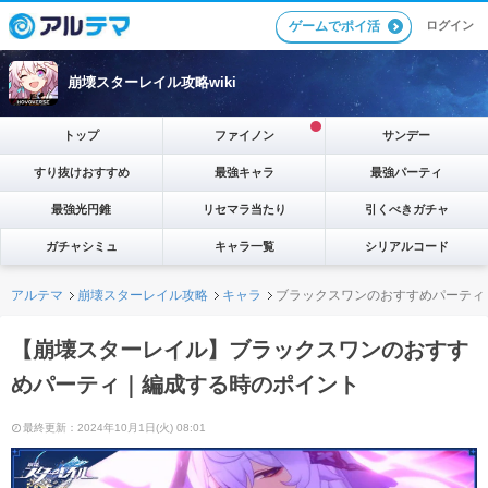
ゲームでポイ活
ログイン
崩壊スターレイル攻略wiki
トップ
ファイノン
サンデー
すり抜けおすすめ
最強キャラ
最強パーティ
最強光円錐
リセマラ当たり
引くべきガチャ
ガチャシミュ
キャラ一覧
シリアルコード
アルテマ
崩壊スターレイル攻略
キャラ
ブラックスワンのおすすめパーティ
【崩壊スターレイル】ブラックスワンのおすす
めパーティ｜編成する時のポイント
最終更新：2024年10月1日(火) 08:01