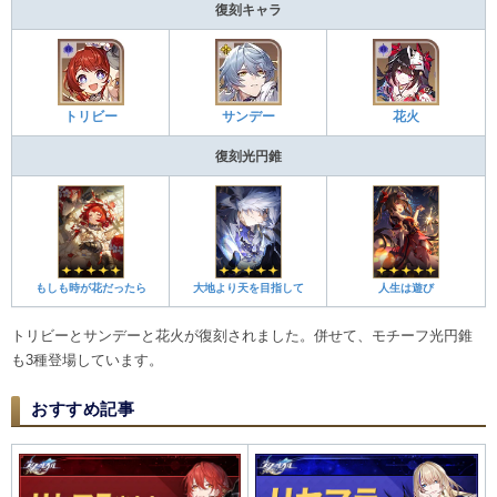
復刻キャラ
トリビー
サンデー
花火
復刻光円錐
もしも時が花だったら
大地より天を目指して
人生は遊び
トリビーとサンデーと花火が復刻されました。併せて、モチーフ光円錐
も3種登場しています。
おすすめ記事