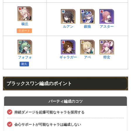
椒丘
ルアン
銀狼
アスター
サポート
フォフォ
ギャラガー
アベ
符玄
耐久
ブラックスワン編成のポイント
パーティ編成のコツ
持続ダメージを起爆可能なキャラを採用する
会心サポートが可能なキャラは編成しない