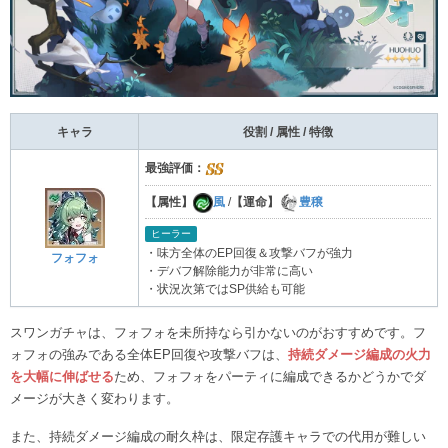
キャラ
役割 / 属性 / 特徴
最強評価：
【属性】
風
/
【運命】
豊穣
ヒーラー
・味方全体のEP回復＆攻撃バフが強力
フォフォ
・デバフ解除能力が非常に高い
・状況次第ではSP供給も可能
スワンガチャは、フォフォを未所持なら引かないのがおすすめです。フ
ォフォの強みである全体EP回復や攻撃バフは、
持続ダメージ編成の火力
を大幅に伸ばせる
ため、フォフォをパーティに編成できるかどうかでダ
メージが大きく変わります。
また、持続ダメージ編成の耐久枠は、限定存護キャラでの代用が難しい