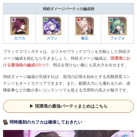
持続ダメージパーティの編成例
カフカ
スワン
椒丘
フォフォ
ブラックスワンガチャは、カフカやブラックスワンを主軸とした持続ダ
メージ編成を組むなら引きましょう。持続ダメージ編成は、
現環境にお
ける最強格の編成の1つ
で、弱点を突けない敵にも高火力を出せます。
持続ダメージ編成が完成すれば、混沌の記憶を始めとする高難易度コン
テンツもオートでクリアできます。また、範囲火力にも優れるため、虚
構叙事などの敵が多いコンテンツでも使える汎用性の高さが魅力です。
現環境の最強パーティまとめはこちら
同時復刻のカフカは確保しておきたい