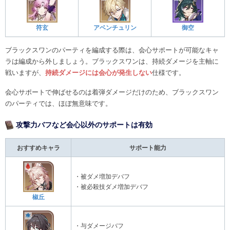
符玄
アベンチュリン
御空
ブラックスワンのパーティを編成する際は、会心サポートが可能なキャ
ラは編成から外しましょう。ブラックスワンは、持続ダメージを主軸に
戦いますが、
持続ダメージには会心が発生しない
仕様です。
会心サポートで伸ばせるのは着弾ダメージだけのため、ブラックスワン
のパーティでは、ほぼ無意味です。
攻撃力バフなど会心以外のサポートは有効
おすすめキャラ
サポート能力
・被ダメ増加デバフ
・被必殺技ダメ増加デバフ
椒丘
・与ダメージバフ