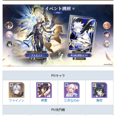
PUキャラ
ファイノン
停雲
三月なのか
御空
PU光円錐