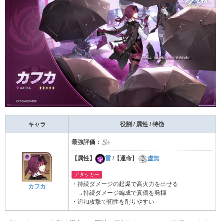
キャラ
役割 / 属性 / 特徴
最強評価：
【属性】
雷
/
【運命】
虚無
アタッカー
・持続ダメージの起爆で高火力を出せる
カフカ
→持続ダメージ編成で真価を発揮
・追加攻撃で靭性を削りやすい