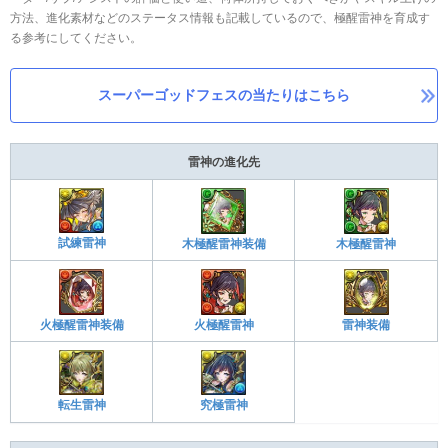
方法、進化素材などのステータス情報も記載しているので、極醒雷神を育成す
る参考にしてください。
スーパーゴッドフェスの当たりはこちら
雷神の進化先
試練雷神
木極醒雷神装備
木極醒雷神
火極醒雷神装備
火極醒雷神
雷神装備
転生雷神
究極雷神