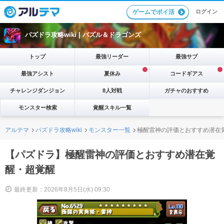
ログイン
ゲームでポイ活
パズドラ攻略wiki |
パズル＆ドラゴンズ
トップ
最強リーダー
最強サブ
最強アシスト
夏休み
コードギアス
チャレンジダンジョン
8人対戦
ガチャのおすすめ
モンスター検索
覚醒スキル一覧
アルテマ
パズドラ攻略wiki
モンスター一覧
極醒雷神の評価とおすすめ潜在
【パズドラ】極醒雷神の評価とおすすめ潜在覚
醒・超覚醒
最終更新：2026年8月5日(水) 09:30