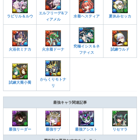
エルフリーデ&フ
ラビリル＆ルウ
水着ヘスティア
夏休みセッカ
ィアメル
究極イシス＆ネ
火浴衣ミナカ
火水着ドーナ
試練ウルド
フティス
からくりモトナ
試練大喬小喬
リ
最強キャラ関連記事
最強アシスト
リセマラ
最強リーダー
最強サブ