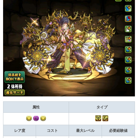
属性
タイプ
レア度
コスト
最大レベル
必要経験値