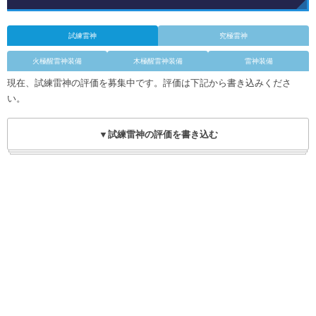
試練雷神
究極雷神
火極醒雷神装備
木極醒雷神装備
雷神装備
現在、試練雷神の評価を募集中です。評価は下記から書き込みくださ
い。
▼試練雷神の評価を書き込む