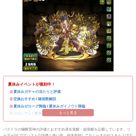
夏休みイベントが復刻中！
・
夏休みガチャの当たりと評価
・
交換おすすめ
/
確保数解説
・
夏休みゼローグ降臨
/
夏休みガイノウト降臨
もっと見る
・
コロシアム
/
夏休みワンタッチ
パズドラの極醒雷神の評価とおすすめ潜在覚醒・超覚醒を記載しています。リ
ーダー/サブ/アシストの評価と使い道、何体所持しておくべきかやスキル上げの