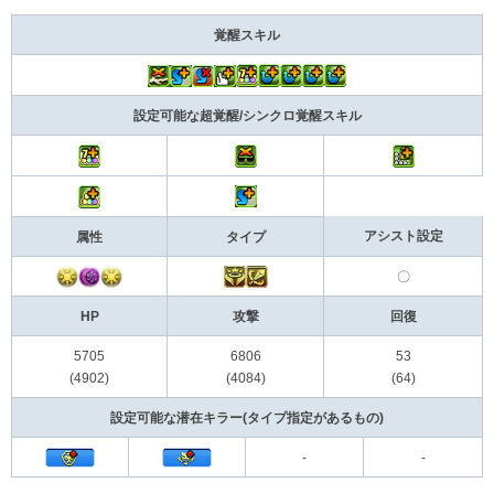
覚醒スキル
設定可能な超覚醒/シンクロ覚醒スキル
アシスト設定
属性
タイプ
〇
HP
攻撃
回復
5705
6806
53
(4902)
(4084)
(64)
設定可能な潜在キラー(タイプ指定があるもの)
-
-