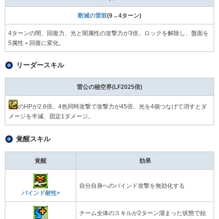
断滅の雷鼓
(9→4ターン)
4ターンの間、回復力、光と闇属性の攻撃力が3倍。ロックを解除し、盤面を
5属性＋回復に変化。
リーダースキル
雷公の秘空界(LF2025倍)
のHPが2.6倍。4色同時攻撃で攻撃力が45倍。光を4個つなげて消すとダ
メージを半減、固定1ダメージ。
覚醒スキル
覚醒
効果
自分自身へのバインド攻撃を無効化する
バインド耐性+
チーム全体のスキルが2ターン溜まった状態で始