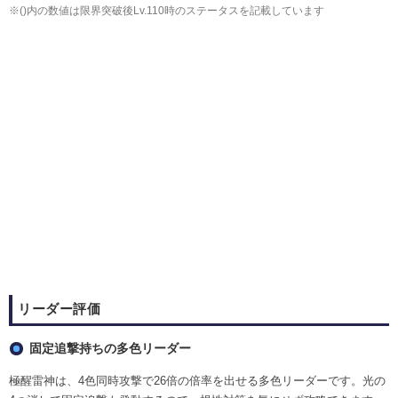
※()内の数値は限界突破後Lv.110時のステータスを記載しています
リーダー評価
固定追撃持ちの多色リーダー
極醒雷神は、4色同時攻撃で26倍の倍率を出せる多色リーダーです。光の