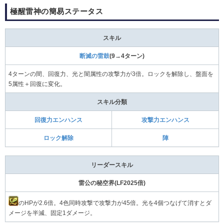
極醒雷神の簡易ステータス
スキル
断滅の雷鼓
(9→4ターン)
4ターンの間、回復力、光と闇属性の攻撃力が3倍。ロックを解除し、盤面を
5属性＋回復に変化。
スキル分類
回復力エンハンス
攻撃力エンハンス
ロック解除
陣
リーダースキル
雷公の秘空界(LF2025倍)
のHPが2.6倍。4色同時攻撃で攻撃力が45倍。光を4個つなげて消すとダ
メージを半減、固定1ダメージ。