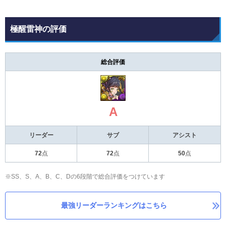
極醒雷神の評価
総合評価
A
リーダー
サブ
アシスト
72
点
72
点
50
点
※SS、S、A、B、C、Dの6段階で総合評価をつけています
最強リーダーランキングはこちら