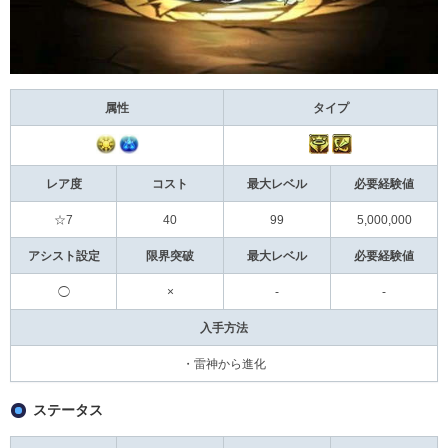
属性
タイプ
レア度
コスト
最大レベル
必要経験値
☆7
40
99
5,000,000
アシスト設定
限界突破
最大レベル
必要経験値
◯
×
-
-
入手方法
・雷神から進化
ステータス