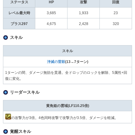
ステータス
HP
攻撃
回復
レベル最大時
3,685
1,933
23
プラス297
4,675
2,428
320
スキル
スキル
浄滅の雷鼓
(13→7ターン)
1ターンの間、ダメージ無効を貫通。全ドロップのロックを解除、5属性+回
復に変化。
リーダースキル
黄角姫の雲域(LF110.25倍)
の攻撃力が3倍。4色同時攻撃で攻撃力が3.5倍、ダメージを軽減。
覚醒スキル