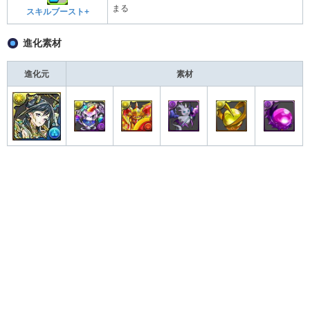
まる
スキルブースト+
進化素材
進化元
素材