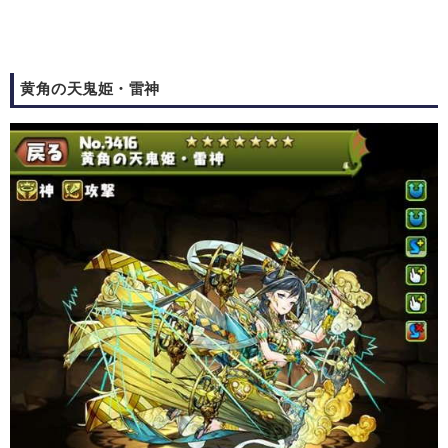
黄角の天鬼姫・雷神