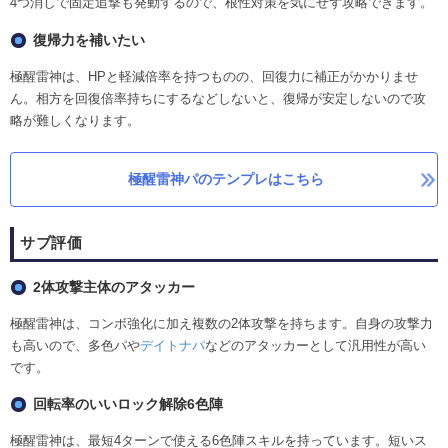
4つ消しで固定追撃も発動するので、根性対策を気にせず攻略できます。
復帰力を補いたい
極醒雷神は、HPと軽減倍率を持つものの、回復力に補正がかかりませ
ん。相方を回復倍率持ちにするなどしないと、復帰が安定しないので攻
略が難しくなります。
極醒雷神パのテンプレはこちら
サブ評価
2体攻撃主体のアタッカー
極醒雷神は、コンボ強化に加え複数の2体攻撃を持ちます。自身の攻撃力
も高いので、多色パや
デイトナパ
などのアタッカーとして汎用性が高い
です。
回転率のいいロック解除6色陣
極醒雷神は、最短4ターンで使える6色陣スキルを持っています。短いス