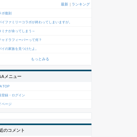
最新
|
ランキング
ラボ復刻
パイファミリーコラボが終わってしまいますが。
タミナが余ってしまう～
チャドラフィーバーって何？
パイの家族を見つけたよ。
もっとみる
&Aメニュー
A TOP
規登録・ログイン
イページ
近のコメント