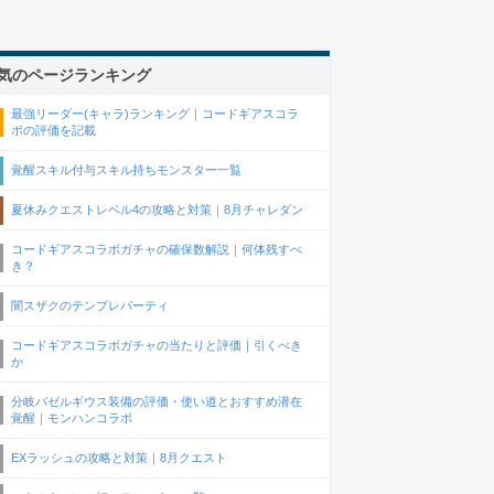
気のページランキング
最強リーダー(キャラ)ランキング｜コードギアスコラ
ボの評価を記載
覚醒スキル付与スキル持ちモンスター一覧
夏休みクエストレベル4の攻略と対策｜8月チャレダン
コードギアスコラボガチャの確保数解説｜何体残すべ
き？
闇スザクのテンプレパーティ
コードギアスコラボガチャの当たりと評価｜引くべき
か
分岐バゼルギウス装備の評価・使い道とおすすめ潜在
覚醒｜モンハンコラボ
EXラッシュの攻略と対策｜8月クエスト