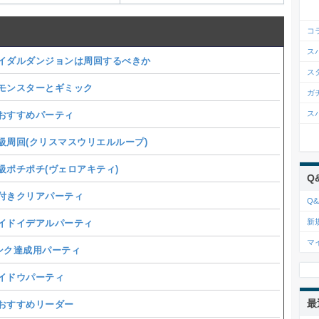
コ
ス
イダルダンジョンは周回するべきか
ス
モンスターとギミック
ガ
ス
おすすめパーティ
周回(クリスマスウリエルループ)
ポチポチ(ヴェロアキティ)
Q
付きクリアパーティ
Q&
新
ドイデアルパーティ
マ
ンク達成用パーティ
ドウパーティ
最
おすすめリーダー