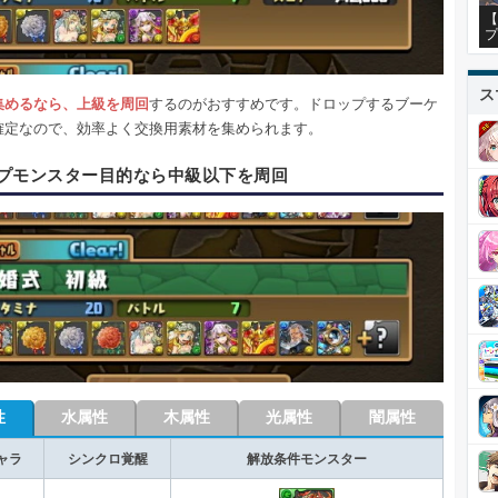
【
プ
ス
集めるなら、上級を周回
するのがおすすめです。ドロップするブーケ
確定なので、効率よく交換用素材を集められます。
プモンスター目的なら中級以下を周回
性
水属性
木属性
光属性
闇属性
ャラ
シンクロ覚醒
解放条件モンスター