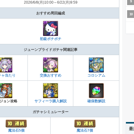
2026/6/8(月)10:00～6/22(月)9:59
おすすめ周回編成
初級ポチポチ
ジューンブライドガチャ関連記事
チャ当たり
交換おすすめ
コロシアム
ジョン攻略
サフィーラ購入解説
確保数解説
ガチャシミュレーター
最
魔法石5個
魔法石7個