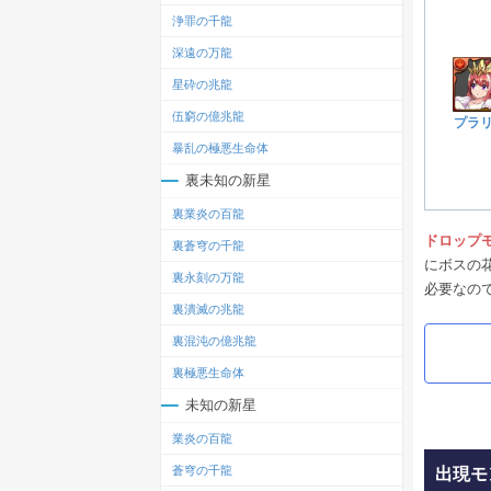
浄罪の千龍
深遠の万龍
星砕の兆龍
伍窮の億兆龍
プラ
暴乱の極悪生命体
裏未知の新星
裏業炎の百龍
ドロップ
裏蒼穹の千龍
にボスの
裏永刻の万龍
必要なの
裏潰滅の兆龍
裏混沌の億兆龍
裏極悪生命体
未知の新星
業炎の百龍
蒼穹の千龍
出現モ