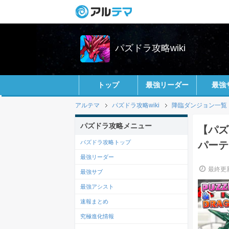
パズドラ攻略wiki
トップ
最強リーダー
最強
アルテマ
パズドラ攻略wiki
降臨ダンジョン一覧
パズドラ攻略メニュー
【パズ
パズドラ攻略トップ
パーテ
最強リーダー
最終更新
最強サブ
最強アシスト
速報まとめ
究極進化情報