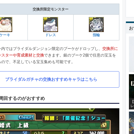
交換所限定モンスター
お
ケーキ
ドレス
指輪
ン内ではブライダルダンジョン限定のブーケがドロップし、
交換所に
ンスターや育成素材と交換
できます。銀のブーケ2個で任意の宝玉を
るので、不足している宝玉集めも可能です。
ブライダルガチャの交換おすすめキャラはこちら
周回するのがおすすめ
【
レ