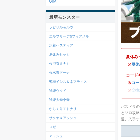
Q&A
最新モンスター
ラビリル＆ルウ
エルフリーデ&フィアメル
水着ヘスティア
夏休みセッカ
夏休み
火浴衣ミナカ
・
夏休
火水着ドーナ
コード
究極イシス＆ネフティス
・
コー
・
交換
試練ウルド
試練大喬小喬
パズドラの
からくりモトナリ
とソロ攻略
サクヤ＆アッシュ
道、入手す
ロゼ
アッシュ