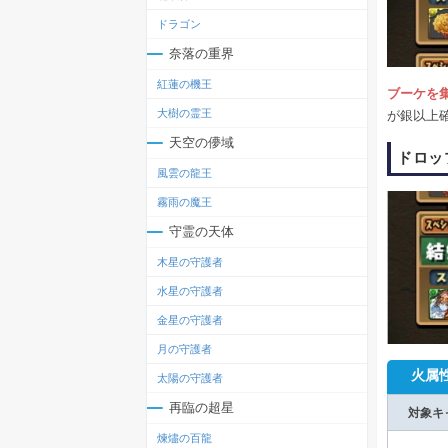
ドラゴン
奈落の重界
紅蓮の機王
ブーケを
大樹の霊王
が銀以上
天空の儚域
ドロッ
風雲の龍王
霧雨の魔王
守霊の天体
木星の守護者
水星の守護者
金星の守護者
月の守護者
火属
太陽の守護者
再臨の超星
対象キ
煉燼の百龍