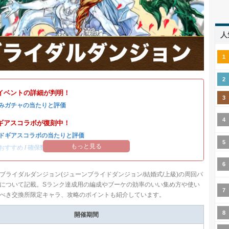
人
イベントの詳細が判明！
みガチャの当たりと評価
ギアスコラボが復刻中！
ドギアスコラボの当たりと評価
もっと見る
おすすめ
/
確保数解説
ブライダルダンジョン(ジューンブライドダンジョン/結婚式/上級)の周回パ
について記載。Sランク達成用の編成やブーケの効率のいい集め方や使い
べき交換所限定キャラ、攻略のポイントも紹介しています。
開催期間