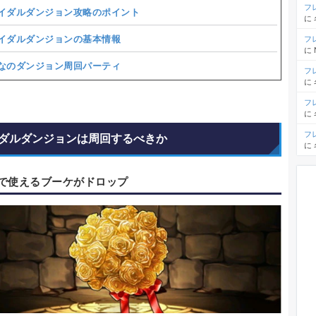
フ
イダルダンジョン攻略のポイント
に
イダルダンジョンの基本情報
フ
に
なのダンジョン周回パーティ
フ
に
フ
に
フ
ダルダンジョンは周回するべきか
に
で使えるブーケがドロップ