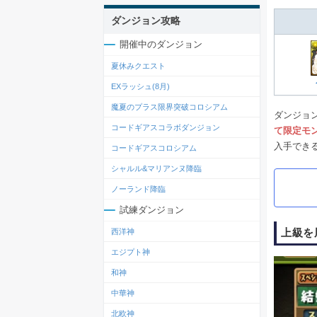
ダンジョン攻略
開催中のダンジョン
夏休みクエスト
EXラッシュ(8月)
魔夏のプラス限界突破コロシアム
ダンジョ
コードギアスコラボダンジョン
て限定モ
入手でき
コードギアスコロシアム
シャルル&マリアンヌ降臨
ノーランド降臨
試練ダンジョン
上級を
西洋神
エジプト神
和神
中華神
北欧神