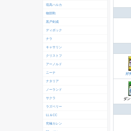
琉高ハルカ
物部勲
黒戸剣成
ディボック
ナラ
キャサリン
クリストフ
アーノルド
ニーナ
ガ
ナタリア
ノーランド
サクラ
ダン
ラズベリー
LL＆CC
究極カレン