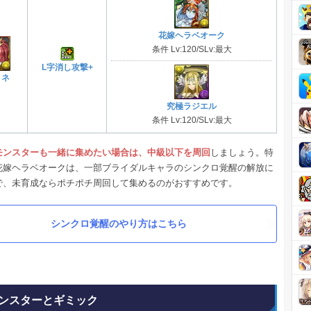
花嫁ヘラベオーク
条件 Lv:120/SLv:最大
L字消し攻撃+
リネ
究極ラジエル
条件 Lv:120/SLv:最大
モンスターも一緒に集めたい場合は、中級以下を周回
しましょう。特
花嫁ヘラベオークは、一部ブライダルキャラのシンクロ覚醒の解放に
で、未育成ならポチポチ周回して集めるのがおすすめです。
シンクロ覚醒のやり方はこちら
ンスターとギミック