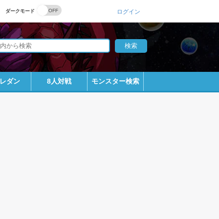
ダークモード
ログイン
レダン
8人対戦
モンスター検索