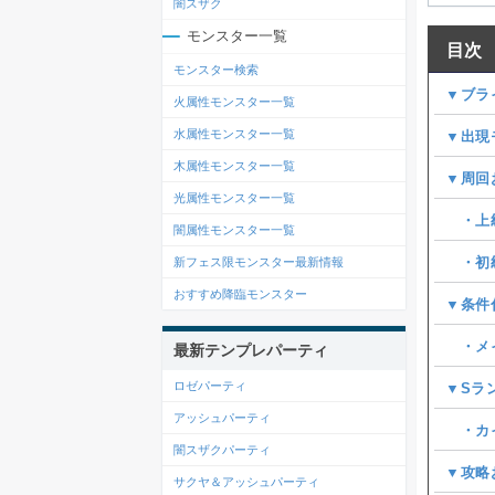
闇スザク
モンスター一覧
目次
モンスター検索
▼ブラ
火属性モンスター一覧
水属性モンスター一覧
▼出現
木属性モンスター一覧
▼周回
光属性モンスター一覧
・上級
闇属性モンスター一覧
・初級
新フェス限モンスター最新情報
おすすめ降臨モンスター
▼条件
・メイ
最新テンプレパーティ
ロゼパーティ
▼Sラ
アッシュパーティ
・カイ
闇スザクパーティ
▼攻略
サクヤ＆アッシュパーティ