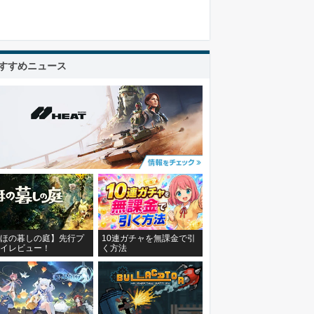
すすめニュース
ほの暮しの庭】先行プ
10連ガチャを無課金で引
イレビュー！
く方法