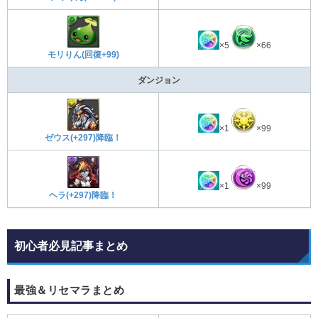
×5
×66
モリりん(回復+99)
ダンジョン
×1
×99
ゼウス(+297)降臨！
×1
×99
ヘラ(+297)降臨！
初心者必見記事まとめ
最強＆リセマラまとめ