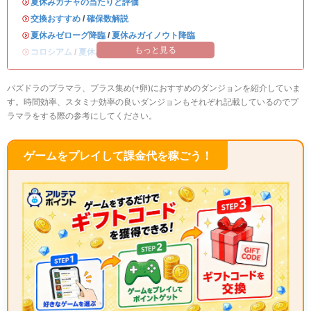
・
夏休みガチャの当たりと評価
・
交換おすすめ
/
確保数解説
・
夏休みゼローグ降臨
/
夏休みガイノウト降臨
もっと見る
・
コロシアム
/
夏休みワンタッチ
パズドラのプラマラ、プラス集め(+卵)におすすめのダンジョンを紹介していま
す。時間効率、スタミナ効率の良いダンジョンもそれぞれ記載しているのでプ
ラマラをする際の参考にしてください。
ゲームをプレイして課金代を稼ごう！