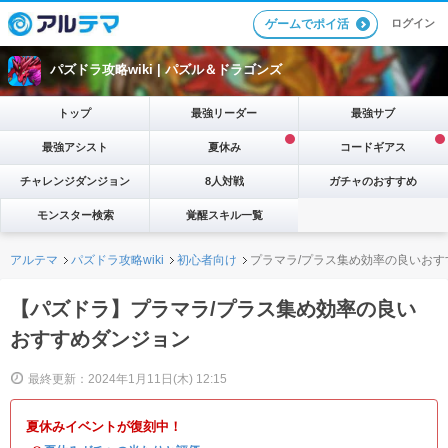
ログイン
ゲームでポイ活
パズドラ攻略wiki |
パズル＆ドラゴンズ
トップ
最強リーダー
最強サブ
最強アシスト
夏休み
コードギアス
チャレンジダンジョン
8人対戦
ガチャのおすすめ
モンスター検索
覚醒スキル一覧
アルテマ
パズドラ攻略wiki
初心者向け
プラマラ/プラス集め効率の良いおす
【パズドラ】プラマラ/プラス集め効率の良い
おすすめダンジョン
最終更新：2024年1月11日(木) 12:15
夏休みイベントが復刻中！