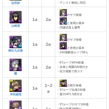
・アシスト無効に対応
志村妙
・
のサブ候補
1
2
体
体
・
と併用が基本
山崎退
・消滅武器も優秀
・
のサブ候補
1
2
体
体
・
と併用が基本
柳生九兵衛
・240億解放ループ持ち
・6Tループ40%軽減
1
2
・自身と両隣200億付き
体
体
・自力発動で高ステ
朧
1~2
・
の相方候補
1
体
・5Tループ自身240億
体
・最大HP1.5倍付き
沖田総悟
・5Tループのサブ160億
・陰の加護2個持ち