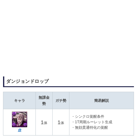
ダンジョンドロップ
無課金
キャラ
ガチ勢
簡易解説
勢
・シンクロ覚醒条件
1
1
・1T周期ルーレット生成
体
体
・無効貫通特化の覚醒
虚