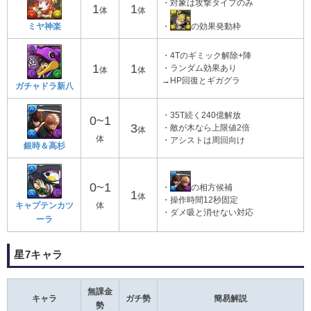
・対象は攻撃タイプのみ
1
1
体
体
・
の効果発動枠
ミヤ神楽
・4Tのギミック解除+陣
1
1
・ランダム効果あり
体
体
→HP回復とギガグラ
ガチャドラ新八
・35T続く240億解放
0~1
3
・敵が木なら上限値2倍
体
体
・アシストは周回向け
銀時＆高杉
0~1
・
の相方候補
1
体
・操作時間12秒固定
体
キャプテンカツ
・ダメ吸と消せない対応
ーラ
星7キャラ
無課金
キャラ
ガチ勢
簡易解説
勢