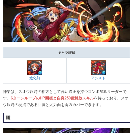
キャラ評価
進化前
アシスト
神楽は、スオウ銀時の相方として高い適正を持つコンボ加算リーダーで
す。
6ターンループのHP回復と自身250億解放スキル
を持っており、スオ
ウ銀時の弱点である回復と火力面を両方カバーできます。
朧