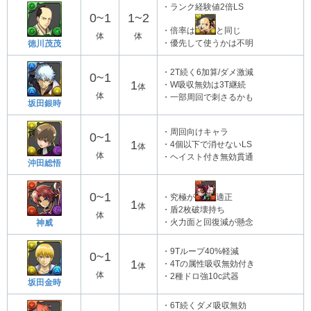
・ランク経験値2倍LS
0~1
1~2
・倍率は
と同じ
体
体
・優先して使うかは不明
徳川茂茂
・2T続く6加算/ダメ激減
0~1
1
・W吸収無効は3T継続
体
体
・一部周回で刺さるかも
坂田銀時
・周回向けキャラ
0~1
1
・4個以下で消せないLS
体
体
・ヘイスト付き無効貫通
沖田総悟
0~1
・究極が
適正
1
体
・盾2枚破壊持ち
体
・火力面と回復減が懸念
神威
・9Tループ40%軽減
0~1
1
・4Tの属性吸収無効付き
体
体
・2種ドロ強10c武器
坂田金時
・6T続くダメ吸収無効