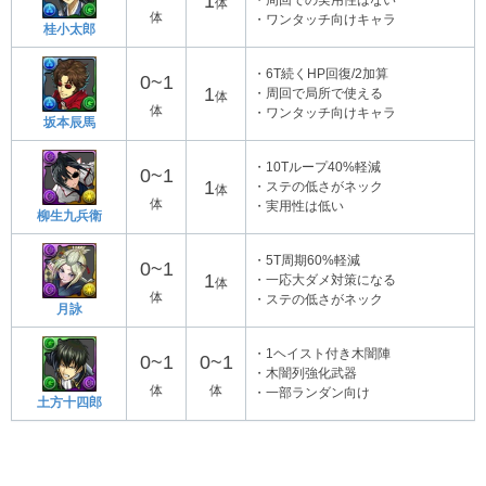
1
・周回での実用性はない
体
体
・ワンタッチ向けキャラ
桂小太郎
・6T続くHP回復/2加算
0~1
1
・周回で局所で使える
体
体
・ワンタッチ向けキャラ
坂本辰馬
・10Tループ40%軽減
0~1
1
・ステの低さがネック
体
体
・実用性は低い
柳生九兵衛
・5T周期60%軽減
0~1
1
・一応大ダメ対策になる
体
体
・ステの低さがネック
月詠
・1ヘイスト付き木闇陣
0~1
0~1
・木闇列強化武器
体
体
・一部ランダン向け
土方十四郎