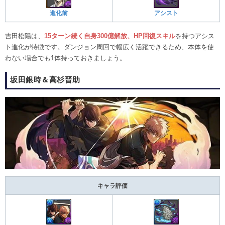
進化前
アシスト
吉田松陽は、
15ターン続く自身300億解放、HP回復スキル
を持つアシス
ト進化が特徴です。ダンジョン周回で幅広く活躍できるため、本体を使
わない場合でも1体持っておきましょう。
坂田銀時＆高杉晋助
キャラ評価