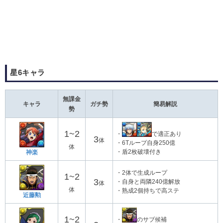
星6キャラ
無課金
キャラ
ガチ勢
簡易解説
勢
1~2
・
で適正あり
3
体
・6Tループ自身250億
体
・盾2枚破壊付き
神楽
・2体で生成ループ
1~2
3
・自身と両隣240億解放
体
体
・熟成2個持ちで高ステ
近藤勲
1~2
・
のサブ候補