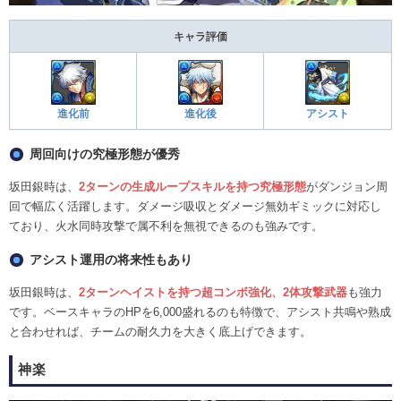
キャラ評価
進化前
進化後
アシスト
周回向けの究極形態が優秀
坂田銀時は、
2ターンの生成ループスキルを持つ究極形態
がダンジョン周
回で幅広く活躍します。ダメージ吸収とダメージ無効ギミックに対応し
ており、火水同時攻撃で属不利を無視できるのも強みです。
アシスト運用の将来性もあり
坂田銀時は、
2ターンヘイストを持つ超コンボ強化、2体攻撃武器
も強力
です。ベースキャラのHPを6,000盛れるのも特徴で、アシスト共鳴や熟成
と合わせれば、チームの耐久力を大きく底上げできます。
神楽