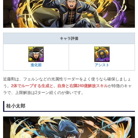
キャラ評価
進化前
アシスト
近藤勲は、フェルンなどの光属性リーダーをよく使うなら確保しましょ
う。
2体でループする生成と、自身と右隣240億解放スキル
が特徴のキャ
ラで、上限解放は2ターン続くのが偉いです。
桂小太郎