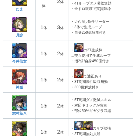
2
体
・4Tループダメ吸収無効
体
・全ドロ破壊で実質陣枠
たま
・L字消し条件リーダー
1
3
・3体で生成ループ
体
体
・自身250億解放付き
月詠
・
の2T生成枠
1
2
体
体
→交互使用で生成ループ
・指2倍/自身450億付き
今井信女
・
で適正あり
1
2
体
体
・3T周期属性吸収無効
・300億解放付き
神威
・5T周期ダメ激減スキル
1
2
・対応ギミックが豊富
体
体
・部位50%ギガグラ武器
志村新八
・
のサブ候補
1
2
体
体
・3T周期無効貫通