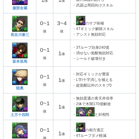
1
1
体
体
・武器は周回向けスキル
服部全蔵
0~1
3~4
・
のサブ候補
・4Tギミック解除スキル
体
体
・アシスト無効対応
長谷川泰三
・3Tループ自身240億
0~1
1
・消せない覚醒無効対応
体
体
・シールド破壊付き
坂本辰馬
・対応ギミックが豊富
0~1
1
・L字/十字消しを補える
体
体
・超覚醒以外のスキブ0
陸奥
・無効貫通の青天井倍率
0~1
・2体で木闇170億解放
1
体
体
・
と好相性
土方十四郎
0~1
・
の相方適正
1
体
・4Tループダメ軽減
体