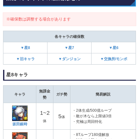
※確保数は調整する場合があります
各キャラの確保数
▼星8
▼星7
▼星6
▼旧キャラ
▼ダンジョン
▼交換所/モンポ
星8キャラ
無課金
キャラ
ガチ勢
簡易解説
勢
・2体生成/500億ループ
1~2
5
・敵が木なら上限値3倍
体
体
・究極は周回特化
坂田銀時
・8Tループ180億解放