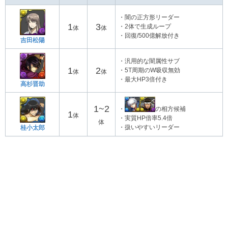
・闇の正方形リーダー
1
3
・2体で生成ループ
体
体
・回復/500億解放付き
吉田松陽
・汎用的な闇属性サブ
1
2
・5T周期のW吸収無効
体
体
・最大HP3倍付き
高杉晋助
1~2
・
の相方候補
1
体
・実質HP倍率5.4倍
体
・扱いやすいリーダー
桂小太郎