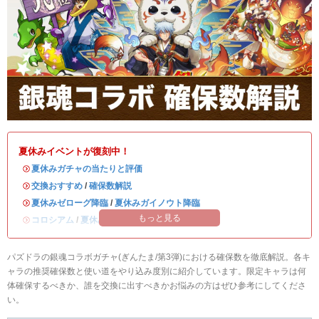
夏休みイベントが復刻中！
・
夏休みガチャの当たりと評価
・
交換おすすめ
/
確保数解説
・
夏休みゼローグ降臨
/
夏休みガイノウト降臨
もっと見る
・
コロシアム
/
夏休みワンタッチ
パズドラの銀魂コラボガチャ(ぎんたま/第3弾)における確保数を徹底解説。各キ
ャラの推奨確保数と使い道をやり込み度別に紹介しています。限定キャラは何
体確保するべきか、誰を交換に出すべきかお悩みの方はぜひ参考にしてくださ
い。