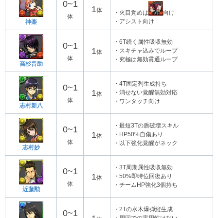
0~1
1
体
・火目覚めは
向け
体
・アシスト向け
神楽
・6T続く属性吸収無効
0~1
1
・スキチャ込みでループ
体
体
・究極は無効貫通ループ
高杉晋助
・4T固定列生成持ち
0~1
1
・消せない覚醒無効対応
体
体
・ワンタッチ向け
志村新八
・最短3Tの盾破壊スキル
0~1
1
・HP50%自傷あり
体
体
・以下強化覚醒がネック
志村妙
・3T周期属性吸収無効
0~1
1
・50%即時位回復あり
体
体
・チームHP強化3個持ち
近藤勲
・2Tの水木爆弾縦生成
0~1