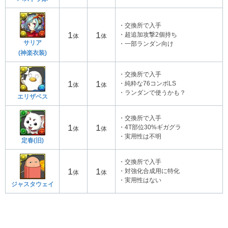
・交換所で入手
1
1
・超追加攻撃2個持ち
体
体
サリア
・一部ランダン向け
(神楽衣装)
・交換所で入手
1
1
・純粋な76コンボLS
体
体
・ランダンで使うかも？
エリザベス
・交換所で入手
1
1
・4T部位30%ギガグラ
体
体
・実用性は不明
定春(旧)
・交換所で入手
1
1
・対強化合成用に特化
体
体
・実用性はない
ジャスタウェイ