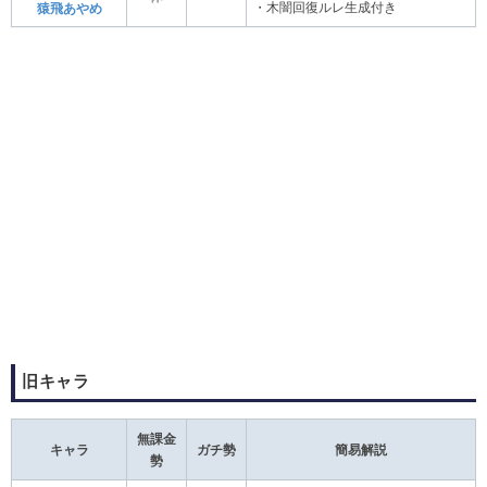
・木闇回復ルレ生成付き
猿飛あやめ
旧キャラ
無課金
キャラ
ガチ勢
簡易解説
勢