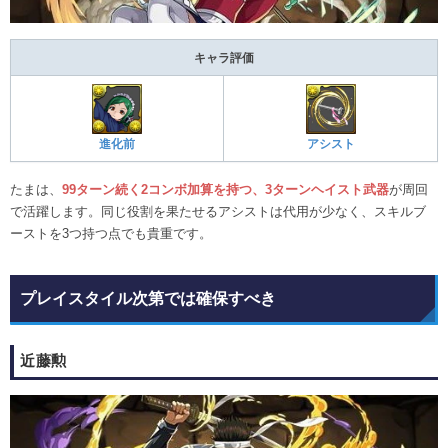
キャラ評価
進化前
アシスト
たまは、
99ターン続く2コンボ加算を持つ、3ターンヘイスト武器
が周回
で活躍します。同じ役割を果たせるアシストは代用が少なく、スキルブ
ーストを3つ持つ点でも貴重です。
プレイスタイル次第では確保すべき
近藤勲