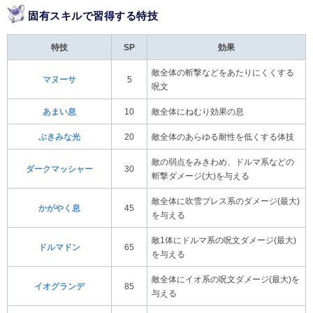
固有スキルで習得する特技
特技
SP
効果
敵全体の斬撃などをあたりにくくする
マヌーサ
5
呪文
あまい息
10
敵全体にねむり効果の息
ぶきみな光
20
敵全体のあらゆる耐性を低くする体技
敵の弱点をみきわめ、ドルマ系などの
ダークマッシャー
30
斬撃ダメージ(大)を与える
敵全体に吹雪ブレス系のダメージ(最大)
かがやく息
45
を与える
敵1体にドルマ系の呪文ダメージ(最大)
ドルマドン
65
を与える
敵全体にイオ系の呪文ダメージ(最大)を
イオグランデ
85
与える