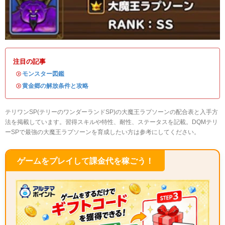
注目の記事
・
モンスター図鑑
・
黄金郷の解放条件と攻略
テリワンSP(テリーのワンダーランドSP)の大魔王ラプソーンの配合表と入手方
法を掲載しています。習得スキルや特性、耐性、ステータスを記載。DQMテリ
ーSPで最強の大魔王ラプソーンを育成したい方は参考にしてください。
ゲームをプレイして課金代を稼ごう！