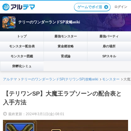
ログイン
ゲームでポイ活
テリーのワンダーランドSP攻略wiki
トップ
最強モンスター
最強パーティ
モンスター配合表
黄金郷攻略
扉の場所
モンスター図鑑
育成論
SPスキル
卵孵化シミュ
アルテマ
テリーのワンダーランドSP(テリワンSP)攻略wiki
モンスター
大魔
【テリワンSP】大魔王ラプソーンの配合表と
入手方法
最終更新：2024年3月1日(金) 08:01