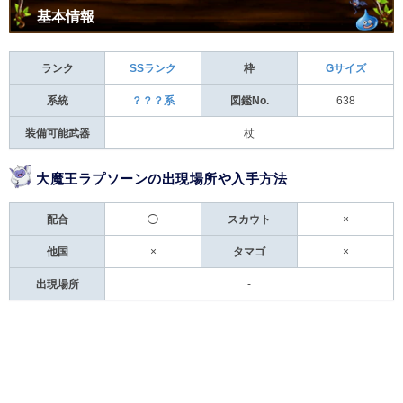
基本情報
ランク
SSランク
枠
Gサイズ
系統
？？？系
図鑑No.
638
装備可能武器
杖
大魔王ラプソーンの出現場所や入手方法
配合
◯
スカウト
×
他国
×
タマゴ
×
出現場所
-