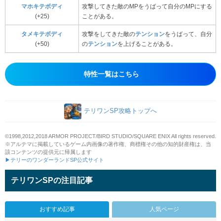
マホキテボディ
攻撃してきた敵のMPをうばって自分のMPにする
(+25)
ことがある。
タメキテボディ
攻撃をしてきた敵の
テンション
をうばって、自分
(+50)
の
テンション
を上げることがある。
特性一覧はこちら
テリワンSP攻略トップへ
©1998,2012,2018 ARMOR PROJECT/BIRD STUDIO/SQUARE ENIX All rights reserved.
※アルテマに掲載しているゲーム内画像の著作権、商標権その他の知的財産権は、当
該コンテンツの提供元に帰属します
▶テリーのワンダーランドSP公式サイト
テリワンSPの注目記事
おすすめ記事
人気ページ