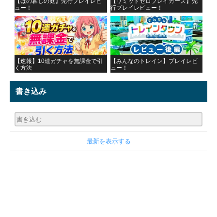
【ほの暮しの庭】先行プレイレビ
【リミットゼロブレイカーズ】先
ュー！
行プレイレビュー！
【速報】10連ガチャを無課金で引
【みんなのトレイン】プレイレビ
く方法
ュー！
書き込み
最新を表示する