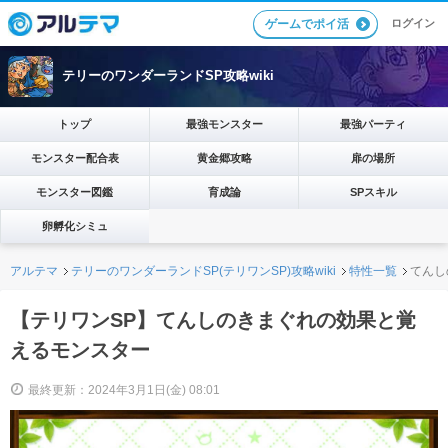
ログイン
ゲームでポイ活
テリーのワンダーランドSP攻略wiki
トップ
最強モンスター
最強パーティ
モンスター配合表
黄金郷攻略
扉の場所
モンスター図鑑
育成論
SPスキル
卵孵化シミュ
アルテマ
テリーのワンダーランドSP(テリワンSP)攻略wiki
特性一覧
てんし
【テリワンSP】てんしのきまぐれの効果と覚
えるモンスター
最終更新：2024年3月1日(金) 08:01