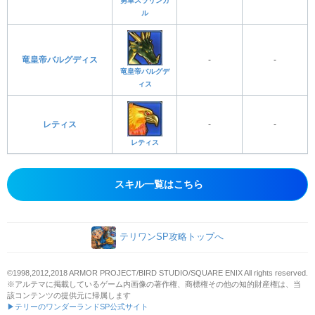
勇車スラリンガ
ル
竜皇帝バルグディス
-
-
竜皇帝バルグデ
ィス
レティス
-
-
レティス
スキル一覧はこちら
テリワンSP攻略トップへ
©1998,2012,2018 ARMOR PROJECT/BIRD STUDIO/SQUARE ENIX All rights reserved.
※アルテマに掲載しているゲーム内画像の著作権、商標権その他の知的財産権は、当
該コンテンツの提供元に帰属します
▶テリーのワンダーランドSP公式サイト