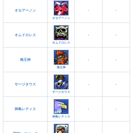
オセアーノン
-
-
オセアーノン
オムドロレス
-
-
オムドロレス
海王神
-
-
海王神
サージタウス
-
-
サージタウス
神鳥レティス
-
-
神鳥レティス