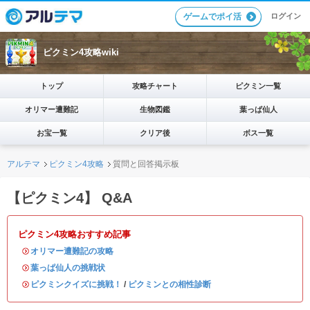
ログイン
ゲームでポイ活
ピクミン4攻略wiki
トップ
攻略チャート
ピクミン一覧
オリマー遭難記
生物図鑑
葉っぱ仙人
お宝一覧
クリア後
ボス一覧
アルテマ
ピクミン4攻略
質問と回答掲示板
【ピクミン4】 Q&A
ピクミン4攻略おすすめ記事
・
オリマー遭難記の攻略
・
葉っぱ仙人の挑戦状
・
ピクミンクイズに挑戦！
/
ピクミンとの相性診断