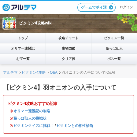
ログイン
ゲームでポイ活
ピクミン4攻略wiki
トップ
攻略チャート
ピクミン一覧
オリマー遭難記
生物図鑑
葉っぱ仙人
お宝一覧
クリア後
ボス一覧
アルテマ
ピクミン4攻略
Q&A
羽オニオンの入手について[Q&A]
【ピクミン4】羽オニオンの入手について
ピクミン4攻略おすすめ記事
・
オリマー遭難記の攻略
・
葉っぱ仙人の挑戦状
・
ピクミンクイズに挑戦！
/
ピクミンとの相性診断