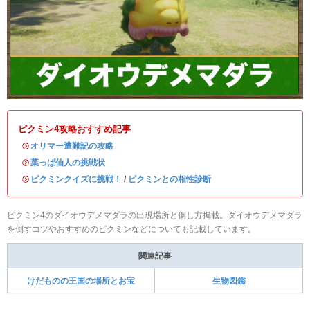
ピクミン4攻略おすすめ記事
・
オリマー遭難記の攻略
・
葉っぱ仙人の挑戦状
・
ピクミンクイズに挑戦！
/
ピクミンとの相性診断
ピクミン4のダイオウデメマダラの出現場所と倒し方掲載。ダイオウデメマダラ
を倒すコツやおすすめのピクミンなどについても記載しています。
関連記事
けだものの王国の場所とお宝
生物図鑑