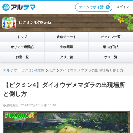
ログイン
ゲームでポイ活
ピクミン4攻略wiki
トップ
攻略チャート
ピクミン一覧
オリマー遭難記
生物図鑑
葉っぱ仙人
お宝一覧
クリア後
ボス一覧
アルテマ
ピクミン4攻略
ボス
ダイオウデメマダラの出現場所と倒し方
【ピクミン4】ダイオウデメマダラの出現場所
と倒し方
最終更新：2024年2月26日(月) 13:48