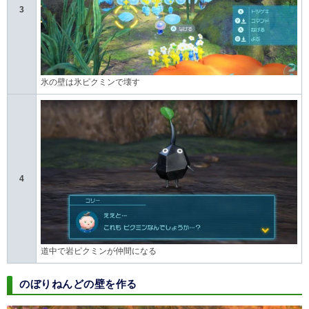
3
氷の壁は氷ピクミンで壊す
4
道中で岩ピクミンが仲間になる
のぼりねんどの壁を作る