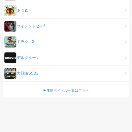
あつ森
サイレントヒルf
ドラクエ3
デルタルーン
大戦略SSB2
▶攻略タイトル一覧はこちら