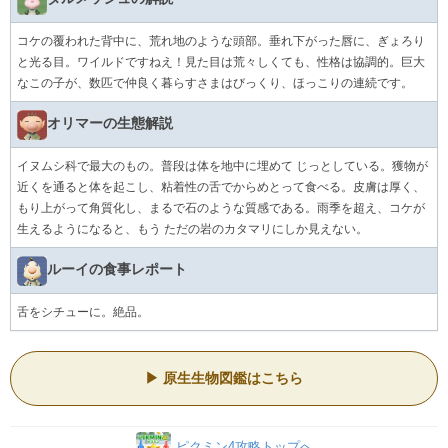
コケの覆われた背中に、荒れ地のような頭部。垂れ下がった唇に、ぎょろり
と光る目。ワイルドですねえ！見た目は荒々しくても、性格は協調的。巨大
なこの子が、数匹で仲良く暮らすさまはびっくり、ほっこりの連続です。
オリマーの生態解説
イヌムシ科で最大のもの。普段は体を地中に埋めて じっとしている。獲物が
近くを通ると体を起こし、粘着性の舌でからめとって食べる。皮膚は厚く、
もり上がって角質化し、まるで石のような質感である。雨季を超え、コケが
生えるようになると、もう ただの岩のカタマリにしか見えない。
ルーイの食事レポート
舌をシチューに。絶品。
原生生物図鑑はこちら
ピクミン4攻略トップへ