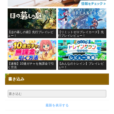
【ほの暮しの庭】先行プレイレビ
【リミットゼロブレイカーズ】先
ュー！
行プレイレビュー！
【速報】10連ガチャを無課金で引
【みんなのトレイン】プレイレビ
く方法
ュー！
書き込み
最新を表示する