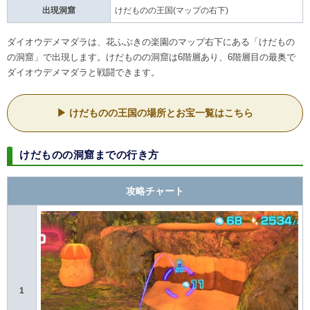
出現洞窟
けだものの王国(マップの右下)
ダイオウデメマダラは、花ふぶきの楽園のマップ右下にある「けだもの
の洞窟」で出現します。けだものの洞窟は6階層あり、6階層目の最奥で
ダイオウデメマダラと戦闘できます。
けだものの王国の場所とお宝一覧はこちら
けだものの洞窟までの行き方
攻略チャート
1