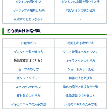
ピクミンの増やし方
ピクミンの上限を増やす方法
ガーリップの場所と効果
花ピクミンの咲かせ方
全滅するとどうなる？
-
初心者向け攻略情報
1日は何分？
時間を巻き戻す方法
ギミック一覧と解き方
クリア時間はどれぐらい？
難易度変更はできる？
キャラメイクのやり方
セーブのやり方
ショートカット設定
オンラインプレイ
操作方法と遊び方
ロックオンのやり方
拠点の場所と解放条件一覧
資材集めのやり方
生物図鑑でできること
ゲキカラエキスの入手方法
大地のエキスの入手方法