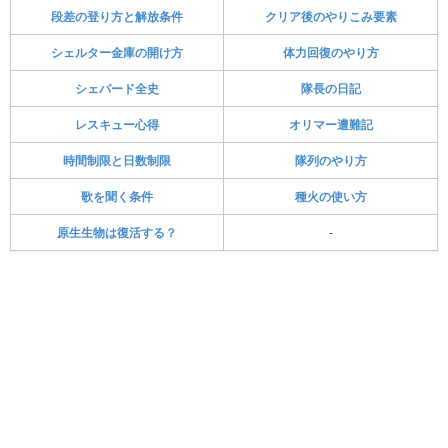
段差の登り方と解放条件
クリア後のやりこみ要素
シェルター金庫の開け方
体力回復のやり方
シェパード全史
隊長の日記
レスキュー心得
オリマー遭難記
時間制限と日数制限
隊列のやり方
歌を聞く条件
種火の使い方
原生生物は復活する？
-