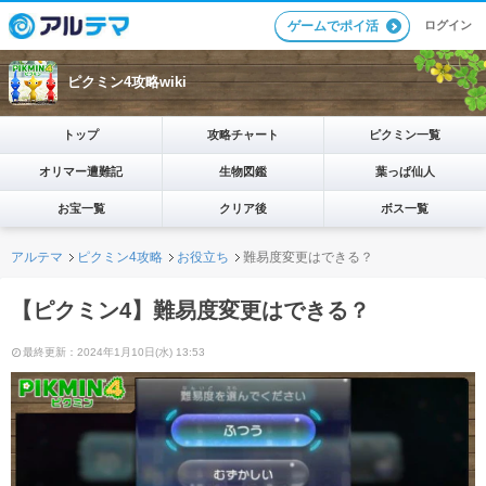
ログイン
ゲームでポイ活
ピクミン4攻略wiki
トップ
攻略チャート
ピクミン一覧
オリマー遭難記
生物図鑑
葉っぱ仙人
お宝一覧
クリア後
ボス一覧
アルテマ
ピクミン4攻略
お役立ち
難易度変更はできる？
【ピクミン4】難易度変更はできる？
最終更新：2024年1月10日(水) 13:53