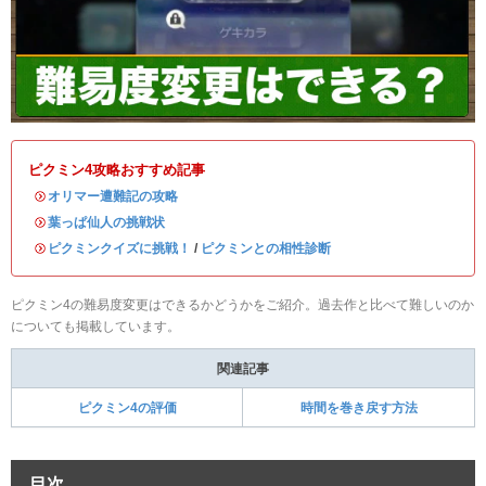
ピクミン4攻略おすすめ記事
・
オリマー遭難記の攻略
・
葉っぱ仙人の挑戦状
・
ピクミンクイズに挑戦！
/
ピクミンとの相性診断
ピクミン4の難易度変更はできるかどうかをご紹介。過去作と比べて難しいのか
についても掲載しています。
関連記事
ピクミン4の評価
時間を巻き戻す方法
目次