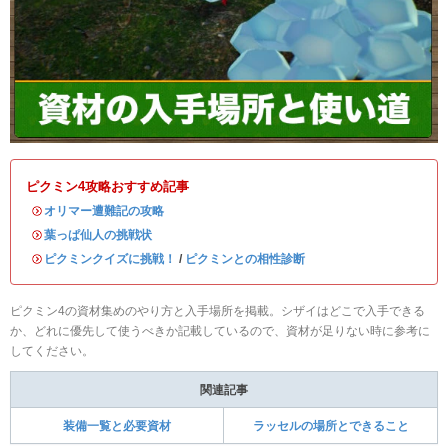
ピクミン4攻略おすすめ記事
・
オリマー遭難記の攻略
・
葉っぱ仙人の挑戦状
・
ピクミンクイズに挑戦！
/
ピクミンとの相性診断
ピクミン4の資材集めのやり方と入手場所を掲載。シザイはどこで入手できる
か、どれに優先して使うべきか記載しているので、資材が足りない時に参考に
してください。
関連記事
装備一覧と必要資材
ラッセルの場所とできること