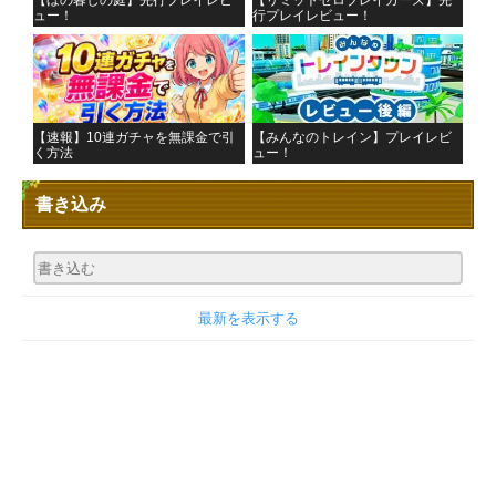
【ほの暮しの庭】先行プレイレビ
【リミットゼロブレイカーズ】先
ュー！
行プレイレビュー！
【速報】10連ガチャを無課金で引
【みんなのトレイン】プレイレビ
く方法
ュー！
書き込み
最新を表示する