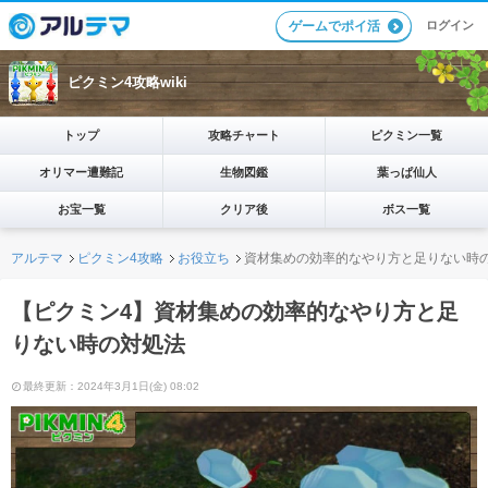
ログイン
ゲームでポイ活
ピクミン4攻略wiki
トップ
攻略チャート
ピクミン一覧
オリマー遭難記
生物図鑑
葉っぱ仙人
お宝一覧
クリア後
ボス一覧
アルテマ
ピクミン4攻略
お役立ち
資材集めの効率的なやり方と足りない時
【ピクミン4】資材集めの効率的なやり方と足
りない時の対処法
最終更新：2024年3月1日(金) 08:02