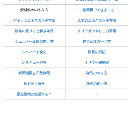
資材集めのやり方
生物図鑑でできること
ゲキカラエキスの入手方法
大地のエキスの入手方法
段差の登り方と解放条件
クリア後のやりこみ要素
シェルター金庫の開け方
体力回復のやり方
シェパード全史
隊長の日記
レスキュー心得
オリマー遭難記
時間制限と日数制限
隊列のやり方
歌を聞く条件
種火の使い方
原生生物は復活する？
-