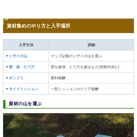
資材集めのやり方と入手場所
入手方法
詳細
▼シザイの山
マップ記載のシザイの山を運ぶ
▼壁・壺・たて穴
壁を破壊、たて穴を掘るなど(洞窟内含む)
▼ダンドリ
勝利報酬
▼サイドミッション
一部ミッションのクリア報酬
資材の山を運ぶ