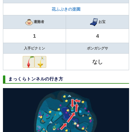
花ふぶきの楽園
遭難者
お宝
1
4
入手ピクミン
ポンガシグサ
なし
まっくらトンネルの行き方