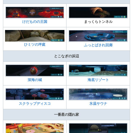
けだものの王国
まっくらトンネル
ひミツの坪庭
ふっとばされ回廊
とこなぎの浜辺
深海の城
海底リゾート
スクラップディスコ
氷温サウナ
一番星の隠れ家