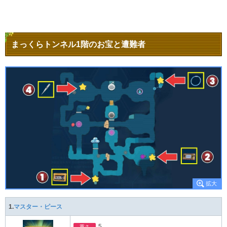
まっくらトンネル1階のお宝と遭難者
1.
マスター・ピース
5
重さ