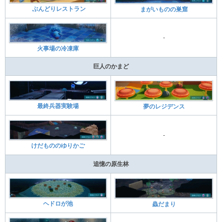
ぶんどりレストラン
まがいものの巣窟
-
火事場の冷凍庫
巨人のかまど
最終兵器実験場
夢のレジデンス
-
けだもののゆりかご
追憶の原生林
ヘドロが池
蟲だまり