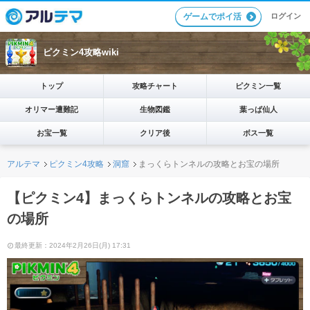
ログイン
ゲームでポイ活
ピクミン4攻略wiki
トップ
攻略チャート
ピクミン一覧
オリマー遭難記
生物図鑑
葉っぱ仙人
お宝一覧
クリア後
ボス一覧
アルテマ
ピクミン4攻略
洞窟
まっくらトンネルの攻略とお宝の場所
【ピクミン4】まっくらトンネルの攻略とお宝
の場所
最終更新：2024年2月26日(月) 17:31