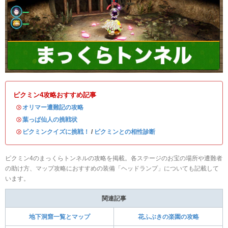
ピクミン4攻略おすすめ記事
・
オリマー遭難記の攻略
・
葉っぱ仙人の挑戦状
・
ピクミンクイズに挑戦！
/
ピクミンとの相性診断
ピクミン4のまっくらトンネルの攻略を掲載。各ステージのお宝の場所や遭難者
の助け方、マップ攻略におすすめの装備「ヘッドランプ」についても記載して
います。
関連記事
地下洞窟一覧とマップ
花ふぶきの楽園の攻略