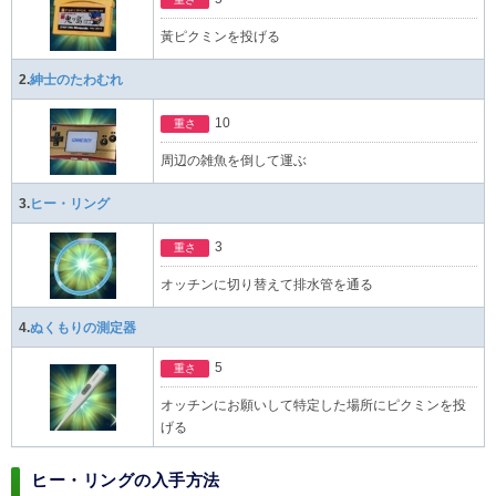
黃ピクミンを投げる
2.
紳士のたわむれ
10
重さ
周辺の雑魚を倒して運ぶ
3.
ヒー・リング
3
重さ
オッチンに切り替えて排水管を通る
4.
ぬくもりの測定器
5
重さ
オッチンにお願いして特定した場所にピクミンを投
げる
ヒー・リングの入手方法