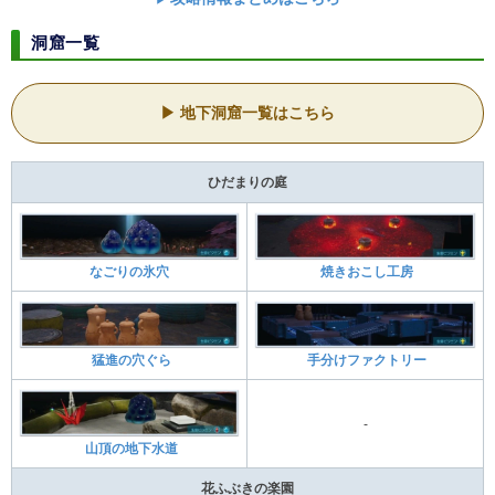
洞窟一覧
地下洞窟一覧はこちら
ひだまりの庭
なごりの氷穴
焼きおこし工房
猛進の穴ぐら
手分けファクトリー
-
山頂の地下水道
花ふぶきの楽園