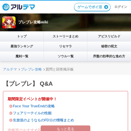
ログイン
ゲームでポイ活
ブレブレ攻略wiki
トップ
ストーリーまとめ
アビスリビルド
最強ランキング
リセマラ
秘密の呪文
魔剣一覧
ソウル一覧
序盤の効率的な進め方
アルテマ
ブレブレ攻略
質問と回答掲示板
【ブレブレ】 Q&A
期間限定イベントが開催中！
・
Face Your TrueEndの攻略
・
フェアリーテイルの性能
・
生放送のようなものFD11の情報まとめ
もっと見る
攻略班のおすすめ記事はこちら！